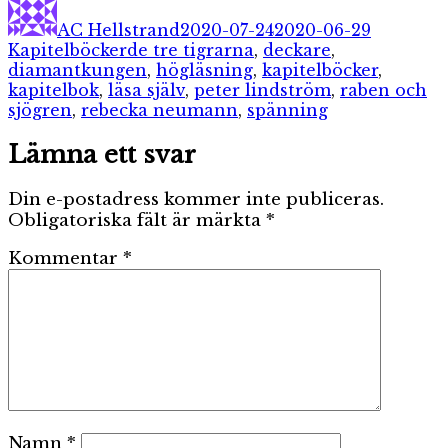
den
AC Hellstrand
2020-07-24
2020-06-29
Etiketter
Kapitelböcker
de tre tigrarna
,
deckare
,
diamantkungen
,
högläsning
,
kapitelböcker
,
kapitelbok
,
läsa själv
,
peter lindström
,
raben och
sjögren
,
rebecka neumann
,
spänning
Lämna ett svar
Din e-postadress kommer inte publiceras.
Obligatoriska fält är märkta
*
Kommentar
*
Namn
*