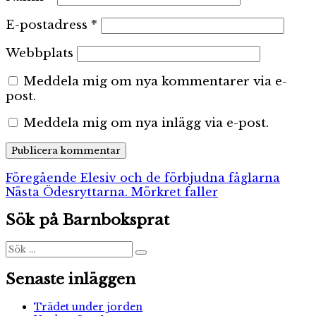
E-postadress
*
Webbplats
Meddela mig om nya kommentarer via e-
post.
Meddela mig om nya inlägg via e-post.
Inläggsnavigering
Föregående
Föregående
Elesiv och de förbjudna fåglarna
Nästa
inlägg:
Nästa
Ödesryttarna. Mörkret faller
inlägg:
Sök på Barnboksprat
Sök
Sök
efter:
Senaste inläggen
Trädet under jorden