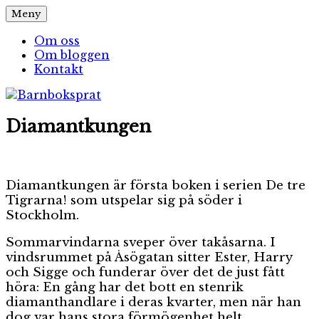
Hoppa
Meny
Barnboksprat
– en blogg om barnböcker
till
innehåll
Om oss
Om bloggen
Kontakt
Diamantkungen
Diamantkungen är första boken i serien De tre
Tigrarna! som utspelar sig på söder i
Stockholm.
Sommarvindarna sveper över takåsarna. I
vindsrummet på Åsögatan sitter Ester, Harry
och Sigge och funderar över det de just fått
höra: En gång har det bott en stenrik
diamanthandlare i deras kvarter, men när han
dog var hans stora förmögenhet helt