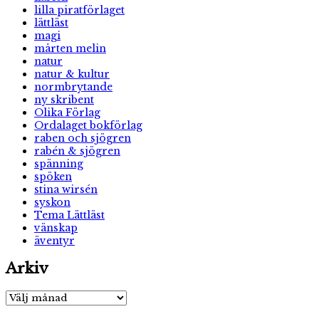
lilla piratförlaget
lättläst
magi
mårten melin
natur
natur & kultur
normbrytande
ny skribent
Olika Förlag
Ordalaget bokförlag
raben och sjögren
rabén & sjögren
spänning
spöken
stina wirsén
syskon
Tema Lättläst
vänskap
äventyr
Arkiv
Arkiv