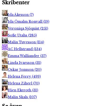
Skribenter
Ida Åkesson
(
7
)
Ida Ömalm Ronvall
(
19
)
Veroniqa Sjöquist
(
251
)
Sofie Utahs
(
285
)
Malin Tuvesson
(
114
)
AC Hellstrand
(
134
)
Emma Walliander
(
37
)
Linda Ivarsson
(
31
)
Oskar Jonsson
(
20
)
Helena Ferry
(
499
)
Helena Ziherl
(
70
)
Hien Ekeroth
(
31
)
Malin Skals
(
107
)