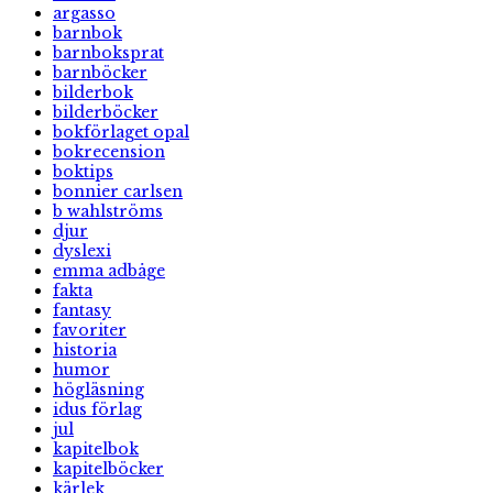
argasso
barnbok
barnboksprat
barnböcker
bilderbok
bilderböcker
bokförlaget opal
bokrecension
boktips
bonnier carlsen
b wahlströms
djur
dyslexi
emma adbåge
fakta
fantasy
favoriter
historia
humor
högläsning
idus förlag
jul
kapitelbok
kapitelböcker
kärlek