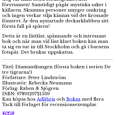
försvunnen! Samtidigt pågår mystiska saker i
källaren. Skumma personer smyger omkring
och ingen verkar vilja kännas vid det krossade
fönstret. Är den nystartade deckarklubben sitt
första fall på spåren?
Detta är en lättläst, spännande och intressant
bok och när man väl läst klart boken kan man
ta sig en tur in till Stockholm och gå i barnens
fotspår. Det brukar uppskattas.
Titel: Diamantkungen (första boken i serien De
tre tigrarna!)
Författare: Peter Lindström
Illustratör: Rebecka Neumann
Förlag: Raben & Sjögren
ISBN: 9789129721539
Kan köpas hos
Adlibris
och
Bokus
med flera
Tack till förlaget för recensionsexemplar.
Författare
Publicerat
Kategori