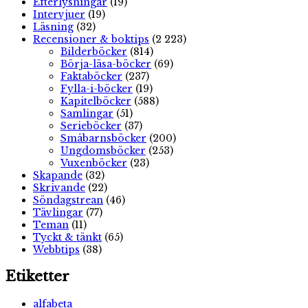
Efterlysningar
(19)
Intervjuer
(19)
Läsning
(32)
Recensioner & boktips
(2 223)
Bilderböcker
(814)
Börja-läsa-böcker
(69)
Faktaböcker
(237)
Fylla-i-böcker
(19)
Kapitelböcker
(588)
Samlingar
(51)
Serieböcker
(37)
Småbarnsböcker
(200)
Ungdomsböcker
(253)
Vuxenböcker
(23)
Skapande
(32)
Skrivande
(22)
Söndagstrean
(46)
Tävlingar
(77)
Teman
(11)
Tyckt & tänkt
(65)
Webbtips
(38)
Etiketter
alfabeta