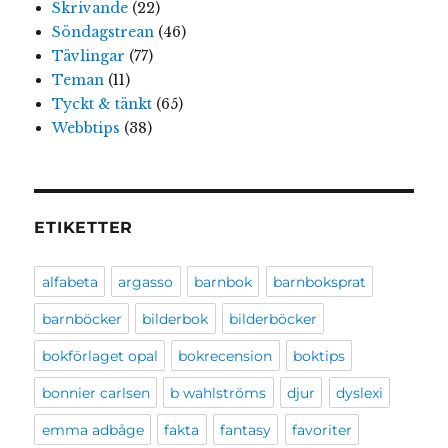
Skrivande
(22)
Söndagstrean
(46)
Tävlingar
(77)
Teman
(11)
Tyckt & tänkt
(65)
Webbtips
(38)
ETIKETTER
alfabeta
argasso
barnbok
barnboksprat
barnböcker
bilderbok
bilderböcker
bokförlaget opal
bokrecension
boktips
bonnier carlsen
b wahlströms
djur
dyslexi
emma adbåge
fakta
fantasy
favoriter