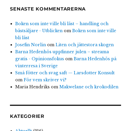
SENASTE KOMMENTARERNA
Boken som inte ville bli läst – handling och
bästsäljare - Utblicken
om
Boken som inte ville
bli läst
Josefin Norlin
om
Liten och jättestora skogen
Barna Hedenhös uppfinner julen – streama
gratis - Opinionsfokus
om
Barna Hedenhös på
vinterresa i Sverige
Små fötter och svag saft — Larsdotter Konsult
om
För vem skriver vi?
Maria Hendriks
om
Makwelane och krokodilen
KATEGORIER
Aktuellt
(216)