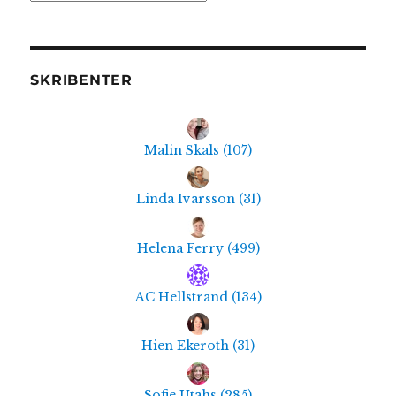
SKRIBENTER
Malin Skals
(
107
)
Linda Ivarsson
(
31
)
Helena Ferry
(
499
)
AC Hellstrand
(
134
)
Hien Ekeroth
(
31
)
Sofie Utahs
(
285
)