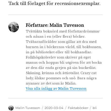
Tack till förlaget för recensionsexemplar.
Författare:
Malin Tuvesson
Tvättäkta boknörd med författardrömmar
och näsan i en (eller flera) böcker.
Tvåbarnsförälder som gillar att dra med
barnen in i böckernas värld, till bokbussen,
in på biblioteket eller till bokhandlar.
Folkhögskoleelev som skriver på eget
manus och hoppas bli utgiven för att bocka
av den där enda grejen på sin bucketlist.
Skåning, kvinna och åttiotalist. Crazy cat
lady, älskar pommes och snö. Bara några
nyanser av det som är Malin.
Visa alla inlägg av Malin Tuvesson
Författare
Publicerat
Kategorier
Etiketter
Malin Tuvesson
2020-03-04
Faktaböcker
bli