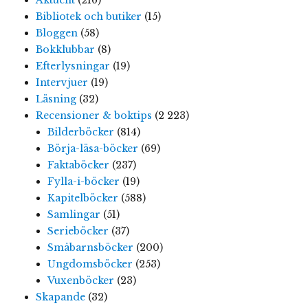
Bibliotek och butiker
(15)
Bloggen
(58)
Bokklubbar
(8)
Efterlysningar
(19)
Intervjuer
(19)
Läsning
(32)
Recensioner & boktips
(2 223)
Bilderböcker
(814)
Börja-läsa-böcker
(69)
Faktaböcker
(237)
Fylla-i-böcker
(19)
Kapitelböcker
(588)
Samlingar
(51)
Serieböcker
(37)
Småbarnsböcker
(200)
Ungdomsböcker
(253)
Vuxenböcker
(23)
Skapande
(32)