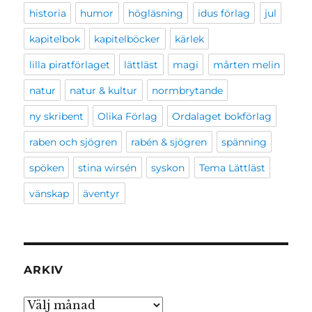
historia
humor
högläsning
idus förlag
jul
kapitelbok
kapitelböcker
kärlek
lilla piratförlaget
lättläst
magi
mårten melin
natur
natur & kultur
normbrytande
ny skribent
Olika Förlag
Ordalaget bokförlag
raben och sjögren
rabén & sjögren
spänning
spöken
stina wirsén
syskon
Tema Lättläst
vänskap
äventyr
ARKIV
Arkiv