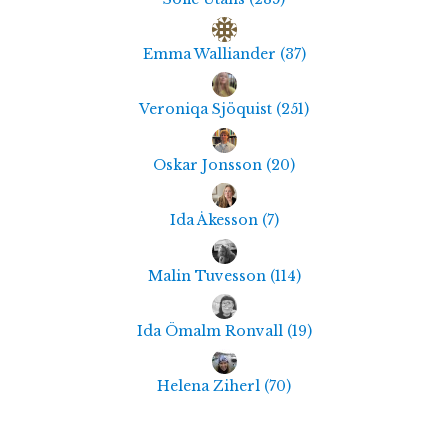
Emma Walliander
(
37
)
Veroniqa Sjöquist
(
251
)
Oskar Jonsson
(
20
)
Ida Åkesson
(
7
)
Malin Tuvesson
(
114
)
Ida Ömalm Ronvall
(
19
)
Helena Ziherl
(
70
)