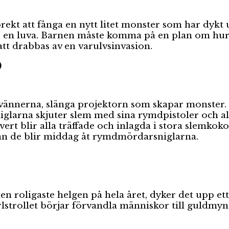
kt att fånga en nytt litet monster som har dykt 
r en luva. Barnen måste komma på en plan om hur 
t drabbas av en varulvsinvasion.
)
ännerna, slänga projektorn som skapar monster. M
glarna skjuter slem med sina rymdpistoler och al
ert blir alla träffade och inlagda i stora slemk
nan de blir middag åt rymdmördarsniglarna.
n roligaste helgen på hela året, dyker det upp ett
arlstrollet börjar förvandla människor till guldmy