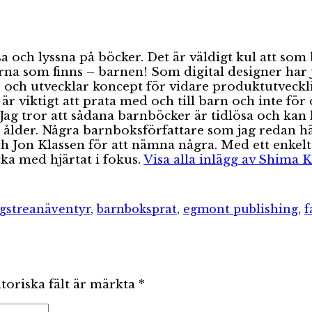
sa och lyssna på böcker. Det är väldigt kul att som
a som finns – barnen! Som digital designer har ja
r och utvecklar koncept för vidare produktutveckl
 viktigt att prata med och till barn och inte för d
t. Jag tror att sådana barnböcker är tidlösa och 
lder. Några barnboksförfattare som jag redan här
och Jon Klassen för att nämna några. Med ett enkel
ka med hjärtat i fokus.
Visa alla inlägg av Shima 
rier
Etiketter
gstrean
äventyr
,
barnboksprat
,
egmont publishing
,
f
toriska fält är märkta
*