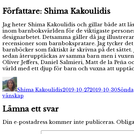
Författare:
Shima Kakoulidis
Jag heter Shima Kakoulidis och gillar både att lä
inom barnboksvärlden för de viktigaste personern
designarbetet. Detsamma gäller då jag illustrera
recensioner som barnbokspratare. Jag tycker det är
barnböcker som faktiskt är skrivna på det sätte
sedan återupptäckas av samma barn men i vuxen å
Oliver Jeffers, Daniel Salmieri, Matt de la Peña 
värld med ett djup för barn och vuxna att upptäc
Författare
Publicerat
Katego
den
Shima Kakoulidis
2019-10-27
2019-10-30
Sönda
vänskap
Lämna ett svar
Din e-postadress kommer inte publiceras.
Obliga