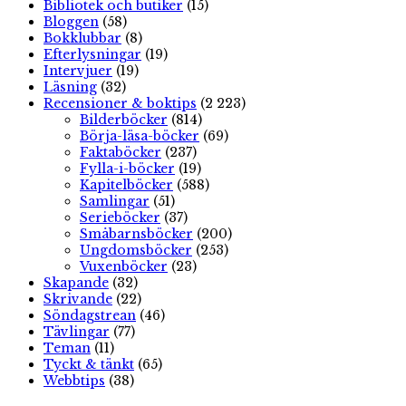
Bibliotek och butiker
(15)
Bloggen
(58)
Bokklubbar
(8)
Efterlysningar
(19)
Intervjuer
(19)
Läsning
(32)
Recensioner & boktips
(2 223)
Bilderböcker
(814)
Börja-läsa-böcker
(69)
Faktaböcker
(237)
Fylla-i-böcker
(19)
Kapitelböcker
(588)
Samlingar
(51)
Serieböcker
(37)
Småbarnsböcker
(200)
Ungdomsböcker
(253)
Vuxenböcker
(23)
Skapande
(32)
Skrivande
(22)
Söndagstrean
(46)
Tävlingar
(77)
Teman
(11)
Tyckt & tänkt
(65)
Webbtips
(38)