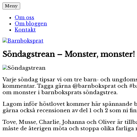
Hoppa
Meny
Barnboksprat
– en blogg om barnböcker
till
innehåll
Om oss
Om bloggen
Kontakt
Söndagstrean – Monster, monster!
Varje söndag tipsar vi om tre barn- och ungdomsbö
kommentar. Tagga gärna @barnboksprat och #barn
om monster i barnboksprats söndagstrea.
Lagom inför höstlovet kommer här spännande bok
gärna också recensionen av del 1 och 2 som ni fi
Tove, Musse, Charlie, Johanna och Oliver är till
måste de återigen möta och stoppa olika farliga