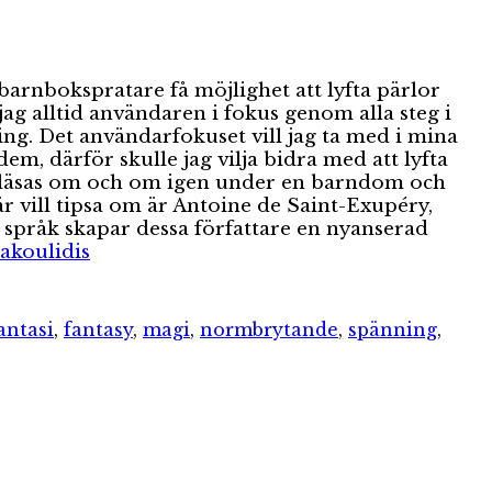
 barnbokspratare få möjlighet att lyfta pärlor
g alltid användaren i fokus genom alla steg i
ing. Det användarfokuset vill jag ta med i mina
em, därför skulle jag vilja bidra med att lyfta
kan läsas om och om igen under en barndom och
 vill tipsa om är Antoine de Saint-Exupéry,
t språk skapar dessa författare en nyanserad
Kakoulidis
antasi
,
fantasy
,
magi
,
normbrytande
,
spänning
,