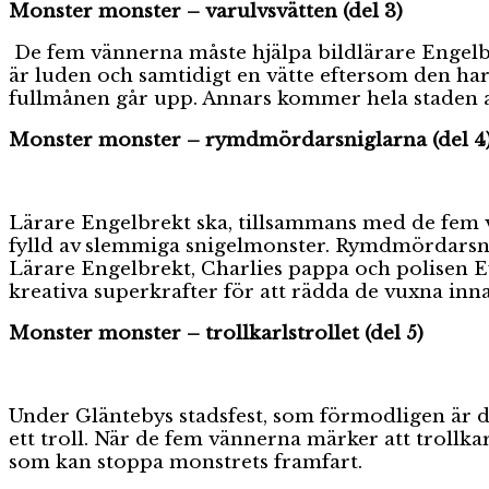
Monster monster – varulvsvätten (del 3)
De fem vännerna måste hjälpa bildlärare Engelbre
är luden och samtidigt en vätte eftersom den ha
fullmånen går upp. Annars kommer hela staden at
Monster monster – rymdmördarsniglarna (del 4
Lärare Engelbrekt ska, tillsammans med de fem v
fylld av slemmiga snigelmonster. Rymdmördarsni
Lärare Engelbrekt, Charlies pappa och polisen Ev
kreativa superkrafter för att rädda de vuxna in
Monster monster – trollkarlstrollet (del 5)
Under Gläntebys stadsfest, som förmodligen är de
ett troll. När de fem vännerna märker att trollk
som kan stoppa monstrets framfart.