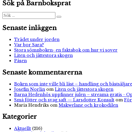
Sök på Barnboksprat
Sök
Sök
efter:
Senaste inläggen
Trädet under jorden
Var bor Sara?
Stora sömnboken- en faktabok om hur vi sover
Liten och jättestora skogen
Påsen
Senaste kommentarerna
Boken som inte ville bli läst – handling och bästsäljare
Josefin Norlin
om
Liten och jättestora skogen
Barna Hedenhös uppfinner julen – streama gratis - O
Små fötter och svag saft — Larsdotter Konsult
om
För
Maria Hendriks
om
Makwelane och krokodilen
Kategorier
Aktuellt
(216)