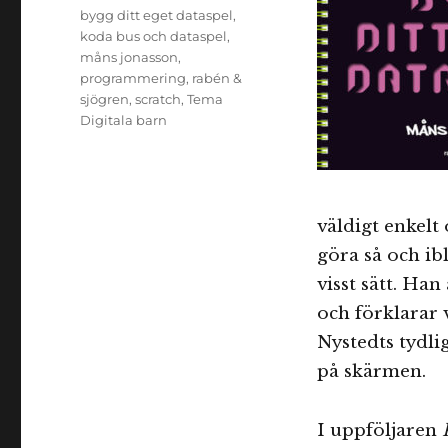
Etiketter
bygg ditt eget dataspel
,
koda bus och dataspel
,
måns jonasson
,
programmering
,
rabén &
sjögren
,
scratch
,
Tema
Digitala barn
väldigt enkelt
göra så och ib
visst sätt. Ha
och förklarar v
Nystedts tydli
på skärmen.
I uppföljaren