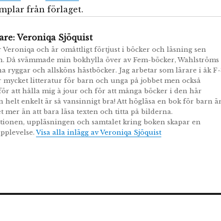
plar från förlaget.
are:
Veroniqa Sjöquist
r Veroniqa och är omåttligt förtjust i böcker och läsning sen
n. Då svämmade min bokhylla över av Fem-böcker, Wahlströms
a ryggar och allsköns hästböcker. Jag arbetar som lärare i åk F-
r mycket litteratur för barn och unga på jobbet men också
r att hålla mig à jour och för att många böcker i den här
n helt enkelt är så vansinnigt bra! Att högläsa en bok för barn ä
t mer än att bara läsa texten och titta på bilderna.
tionen, uppläsningen och samtalet kring boken skapar en
pplevelse.
Visa alla inlägg av Veroniqa Sjöquist