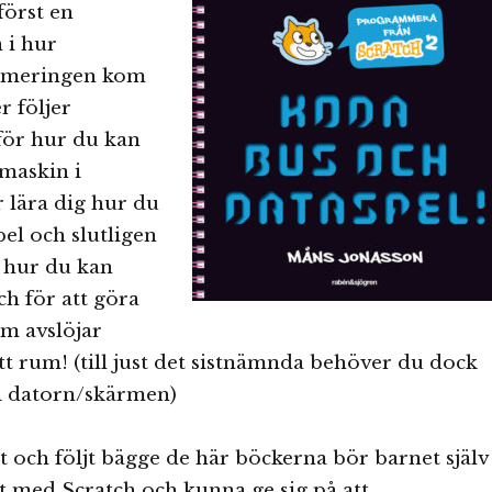
först en
 i hur
mmeringen kom
r följer
för hur du kan
maskin i
r lära dig hur du
pel och slutligen
g hur du kan
h för att göra
om avslöjar
itt rum! (till just det sistnämnda behöver du dock
i datorn/skärmen)
st och följt bägge de här böckerna bör barnet själv
t med Scratch och kunna ge sig på att