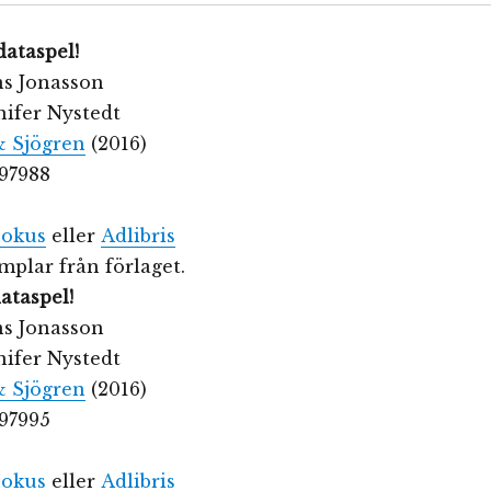
dataspel!
ns Jonasson
nnifer Nystedt
& Sjögren
(2016)
97988
okus
eller
Adlibris
plar från förlaget.
ataspel!
ns Jonasson
nnifer Nystedt
& Sjögren
(2016)
97995
okus
eller
Adlibris