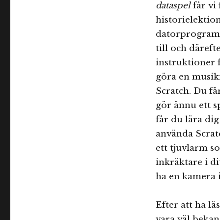
dataspel
får vi 
historielektion
datorprogra
till och därefte
instruktioner 
göra en musik
Scratch. Du få
gör ännu ett s
får du lära di
använda Scratc
ett tjuvlarm s
inkräktare i d
ha en kamera 
Efter att ha lä
vara väl bekan