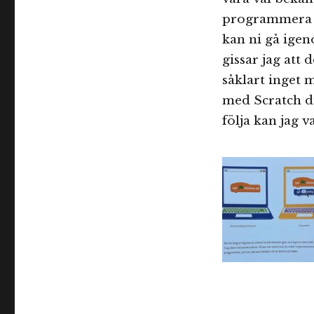
programmera eg
kan ni gå ige
gissar jag att 
såklart inget 
med Scratch di
följa kan jag