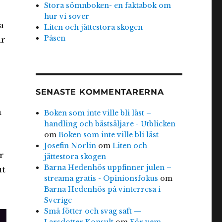
Stora sömnboken- en faktabok om
hur vi sover
a
Liten och jättestora skogen
Påsen
är
SENASTE KOMMENTARERNA
a
Boken som inte ville bli läst –
handling och bästsäljare - Utblicken
om
Boken som inte ville bli läst
Josefin Norlin
om
Liten och
r
jättestora skogen
Barna Hedenhös uppfinner julen –
ut
streama gratis - Opinionsfokus
om
Barna Hedenhös på vinterresa i
Sverige
Små fötter och svag saft —
Larsdotter Konsult
om
För vem