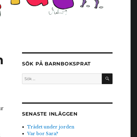
h
SÖK PÅ BARNBOKSPRAT
SÖK
Sök
efter:
ur
SENASTE INLÄGGEN
Trädet under jorden
Var bor Sara?
t