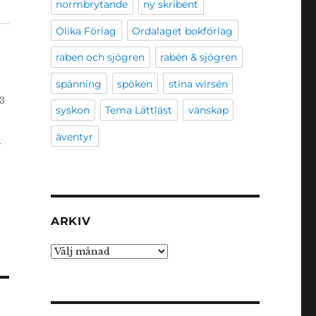
normbrytande
ny skribent
Olika Förlag
Ordalaget bokförlag
raben och sjögren
rabén & sjögren
spänning
spöken
stina wirsén
3
syskon
Tema Lättläst
vänskap
äventyr
r
ARKIV
Arkiv