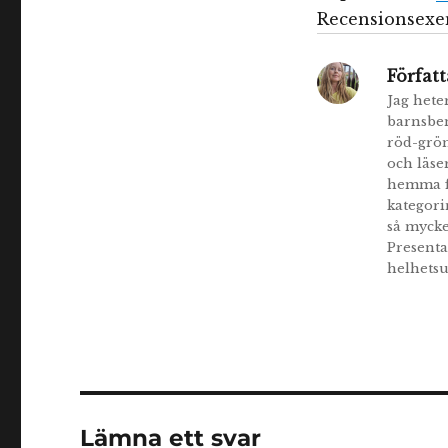
Recensionsexem
Författ
Jag hete
barnsbe
röd-grön
och läse
hemma fö
kategori
så mycke
Presenta
helhetsu
Lämna ett svar