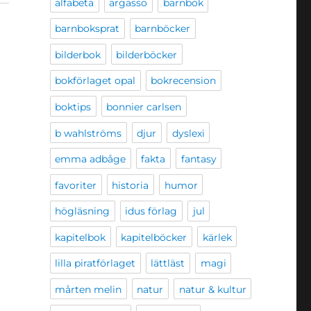
alfabeta
argasso
barnbok
barnboksprat
barnböcker
bilderbok
bilderböcker
bokförlaget opal
bokrecension
boktips
bonnier carlsen
b wahlströms
djur
dyslexi
emma adbåge
fakta
fantasy
favoriter
historia
humor
högläsning
idus förlag
jul
kapitelbok
kapitelböcker
kärlek
lilla piratförlaget
lättläst
magi
mårten melin
natur
natur & kultur