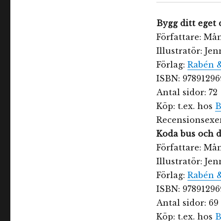
Bygg ditt eget 
Författare: Må
Illustratör: Je
Förlag:
Rabén 
ISBN: 97891296
Antal sidor: 72
Köp: t.ex. hos
B
Recensionsexem
Koda bus och d
Författare: Må
Illustratör: Je
Förlag:
Rabén 
ISBN: 97891296
Antal sidor: 69
Köp: t.ex. hos
B