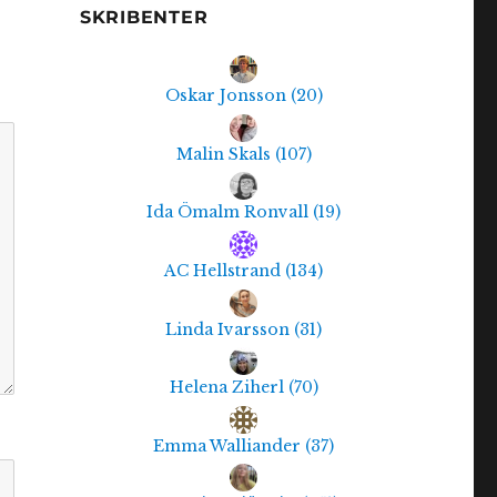
SKRIBENTER
Oskar Jonsson
(
20
)
Malin Skals
(
107
)
Ida Ömalm Ronvall
(
19
)
AC Hellstrand
(
134
)
Linda Ivarsson
(
31
)
Helena Ziherl
(
70
)
Emma Walliander
(
37
)