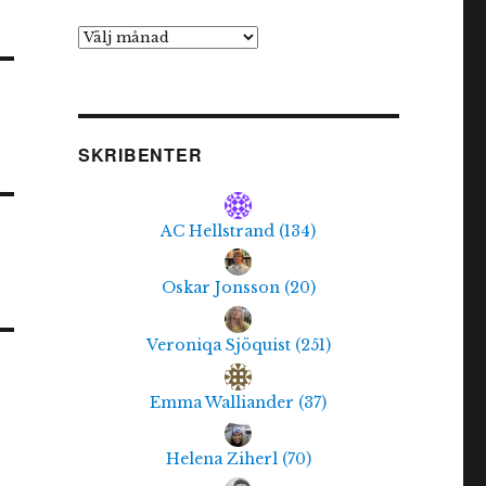
Arkiv
SKRIBENTER
AC Hellstrand
(
134
)
Oskar Jonsson
(
20
)
Veroniqa Sjöquist
(
251
)
Emma Walliander
(
37
)
Helena Ziherl
(
70
)