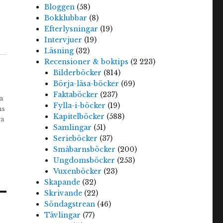
Bloggen
(58)
Bokklubbar
(8)
Efterlysningar
(19)
Intervjuer
(19)
Läsning
(32)
Recensioner & boktips
(2 223)
Bilderböcker
(814)
Börja-läsa-böcker
(69)
Faktaböcker
(237)
a
Fylla-i-böcker
(19)
ns
Kapitelböcker
(588)
ga
Samlingar
(51)
Serieböcker
(37)
Småbarnsböcker
(200)
Ungdomsböcker
(253)
Vuxenböcker
(23)
Skapande
(32)
Skrivande
(22)
Söndagstrean
(46)
Tävlingar
(77)