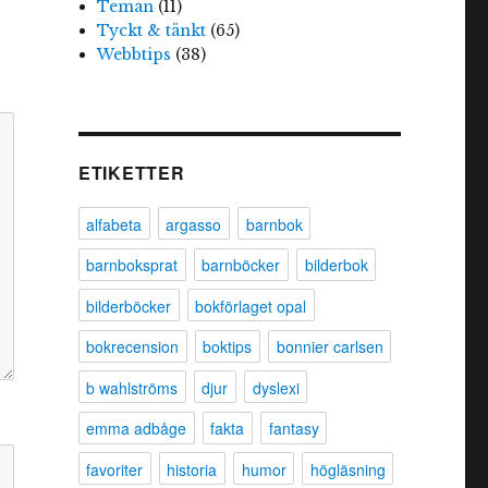
Teman
(11)
Tyckt & tänkt
(65)
Webbtips
(38)
ETIKETTER
alfabeta
argasso
barnbok
barnboksprat
barnböcker
bilderbok
bilderböcker
bokförlaget opal
bokrecension
boktips
bonnier carlsen
b wahlströms
djur
dyslexi
emma adbåge
fakta
fantasy
favoriter
historia
humor
högläsning