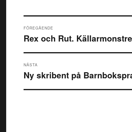
Inläggsnavigering
FÖREGÅENDE
Rex och Rut. Källarmonstre
Föregående
inlägg:
NÄSTA
Ny skribent på Barnbokspr
Nästa
inlägg: