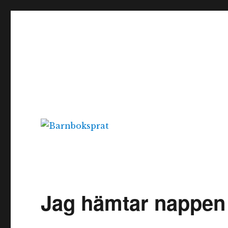
Barnboksprat
– en blogg om barnböcker
Jag hämtar nappen