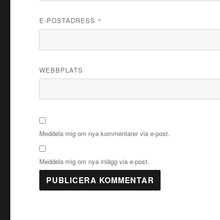
E-POSTADRESS
*
WEBBPLATS
Meddela mig om nya kommentarer via e-post.
Meddela mig om nya inlägg via e-post.