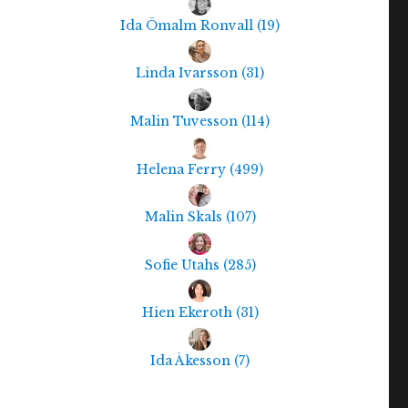
Ida Ömalm Ronvall
(
19
)
Linda Ivarsson
(
31
)
Malin Tuvesson
(
114
)
Helena Ferry
(
499
)
Malin Skals
(
107
)
Sofie Utahs
(
285
)
Hien Ekeroth
(
31
)
Ida Åkesson
(
7
)