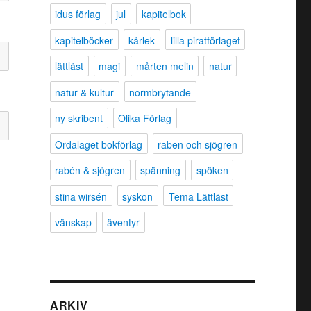
idus förlag
jul
kapitelbok
kapitelböcker
kärlek
lilla piratförlaget
lättläst
magi
mårten melin
natur
natur & kultur
normbrytande
ny skribent
Olika Förlag
Ordalaget bokförlag
raben och sjögren
rabén & sjögren
spänning
spöken
stina wirsén
syskon
Tema Lättläst
vänskap
äventyr
ARKIV