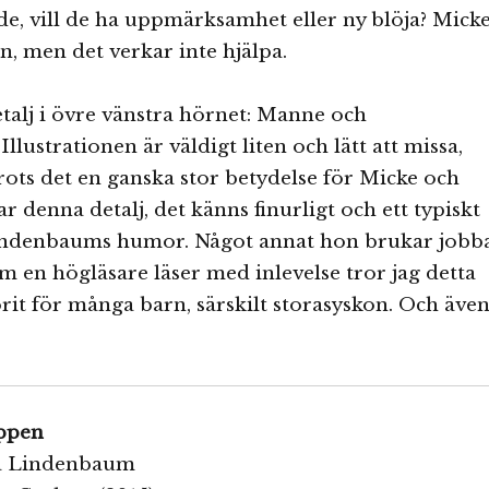
ade, vill de ha uppmärksamhet eller ny blöja? Mick
an, men det verkar inte hjälpa.
etalj i övre vänstra hörnet: Manne och
Illustrationen är väldigt liten och lätt att missa,
ots det en ganska stor betydelse för Micke och
lar denna detalj, det känns finurligt och ett typiskt
ndenbaums humor. Något annat hon brukar jobb
m en högläsare läser med inlevelse tror jag detta
orit för många barn, särskilt storasyskon. Och äve
ppen
ija Lindenbaum