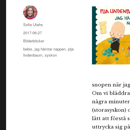
Författare
Sofie Utahs
Publicerat
2017-06-27
den
Kategorier
Bilderböcker
Etiketter
bebis
,
jag hämtar nappen
,
pija
lindenbaum
,
syskon
snopen när jag
Om vi bläddrar 
några minuter,
(storasyskon) o
lätt att förstå
uttrycka sig p