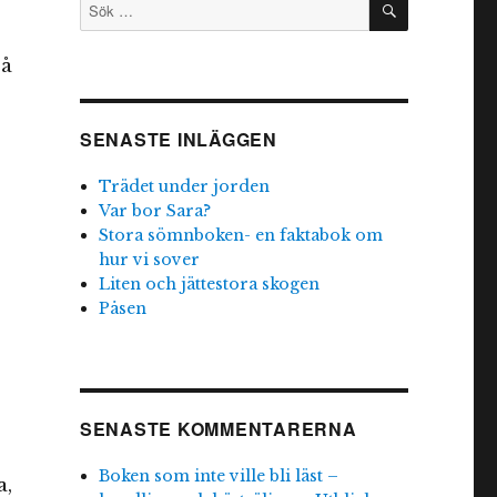
Sök
efter:
så
SENASTE INLÄGGEN
Trädet under jorden
Var bor Sara?
Stora sömnboken- en faktabok om
hur vi sover
Liten och jättestora skogen
Påsen
SENASTE KOMMENTARERNA
Boken som inte ville bli läst –
a,