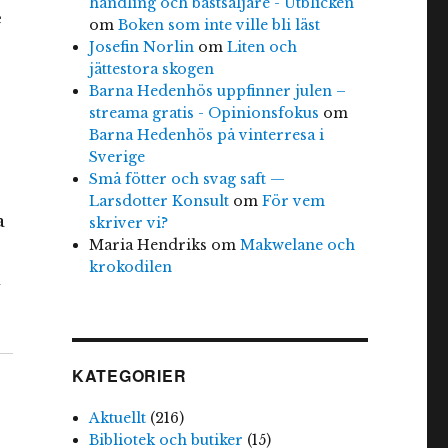
handling och bästsäljare - Utblicken
e
om
Boken som inte ville bli läst
Josefin Norlin
om
Liten och
jättestora skogen
Barna Hedenhös uppfinner julen –
streama gratis - Opinionsfokus
om
Barna Hedenhös på vinterresa i
Sverige
Små fötter och svag saft —
Larsdotter Konsult
om
För vem
a
skriver vi?
Maria Hendriks
om
Makwelane och
krokodilen
n
KATEGORIER
Aktuellt
(216)
Bibliotek och butiker
(15)