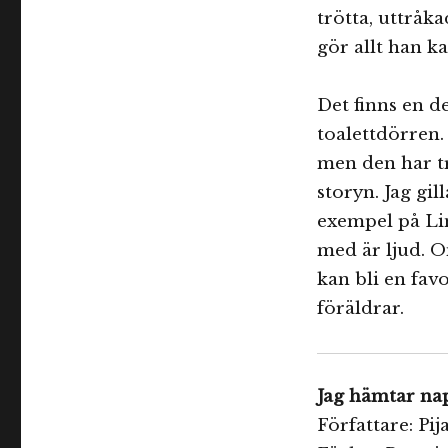
trötta, uttråk
gör allt han k
Det finns en d
toalettdörren. 
men den har tr
storyn. Jag gil
exempel på Li
med är ljud. O
kan bli en fav
föräldrar.
Jag hämtar na
Författare: P