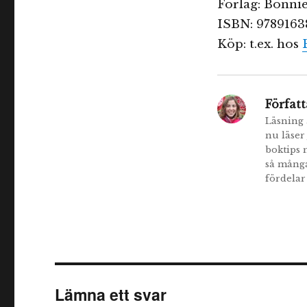
Förlag: Bonnie
ISBN: 9789163
Köp: t.ex. hos
Författ
Läsning ä
nu läser
boktips 
så många
fördelar
Lämna ett svar