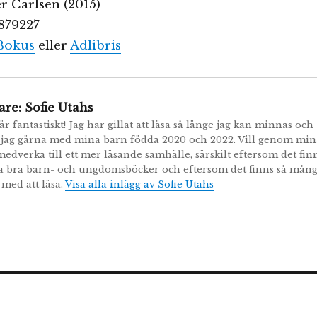
r Carlsen (2015)
879227
Bokus
eller
Adlibris
are:
Sofie Utahs
r fantastiskt! Jag har gillat att läsa så länge jag kan minnas och
 jag gärna med mina barn födda 2020 och 2022. Vill genom min
medverka till ett mer läsande samhälle, särskilt eftersom det fin
 bra barn- och ungdomsböcker och eftersom det finns så mån
 med att läsa.
Visa alla inlägg av Sofie Utahs