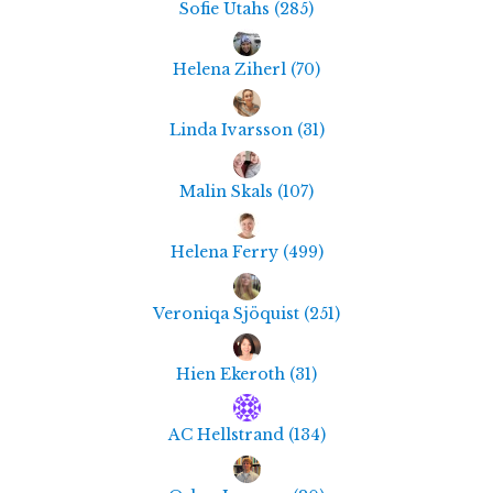
Sofie Utahs
(
285
)
Helena Ziherl
(
70
)
Linda Ivarsson
(
31
)
Malin Skals
(
107
)
Helena Ferry
(
499
)
Veroniqa Sjöquist
(
251
)
Hien Ekeroth
(
31
)
AC Hellstrand
(
134
)