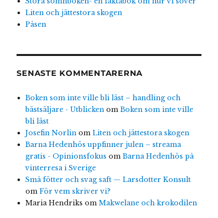
Stora sömnboken- en faktabok om hur vi sover
Liten och jättestora skogen
Påsen
SENASTE KOMMENTARERNA
Boken som inte ville bli läst – handling och
bästsäljare - Utblicken
om
Boken som inte ville
bli läst
Josefin Norlin
om
Liten och jättestora skogen
Barna Hedenhös uppfinner julen – streama
gratis - Opinionsfokus
om
Barna Hedenhös på
vinterresa i Sverige
Små fötter och svag saft — Larsdotter Konsult
om
För vem skriver vi?
Maria Hendriks
om
Makwelane och krokodilen