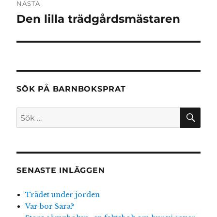
NÄSTA
Den lilla trädgårdsmästaren
Nästa
inlägg:
SÖK PÅ BARNBOKSPRAT
SÖ
Sök
efter:
SENASTE INLÄGGEN
Trädet under jorden
Var bor Sara?