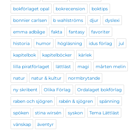
bokförlaget opal
bokrecension
boktips
bonnier carlsen
b wahlströms
djur
dyslexi
emma adbåge
fakta
fantasy
favoriter
historia
humor
högläsning
idus förlag
jul
kapitelbok
kapitelböcker
kärlek
lilla piratförlaget
lättläst
magi
mårten melin
natur
natur & kultur
normbrytande
ny skribent
Olika Förlag
Ordalaget bokförlag
raben och sjögren
rabén & sjögren
spänning
spöken
stina wirsén
syskon
Tema Lättläst
vänskap
äventyr