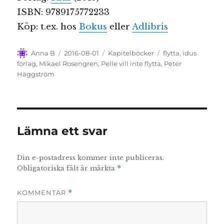
ISBN: 9789175772233
Köp: t.ex. hos
Bokus
eller
Adlibris
Författare
Publicerat
Kategorier
Etiketter
Anna B
2016-08-01
Kapitelböcker
flytta
,
idus
den
förlag
,
Mikael Rosengren
,
Pelle vill inte flytta
,
Peter
Häggström
Lämna ett svar
Din e-postadress kommer inte publiceras.
Obligatoriska fält är märkta
*
KOMMENTAR
*