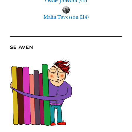
Oskar Jonsson
(
20
)
Malin Tuvesson
(
114
)
SE ÄVEN