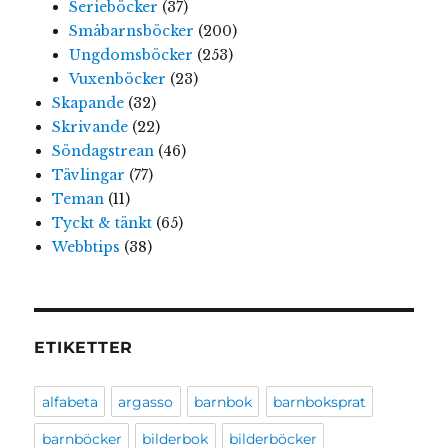
Serieböcker
(37)
Småbarnsböcker
(200)
Ungdomsböcker
(253)
Vuxenböcker
(23)
Skapande
(32)
Skrivande
(22)
Söndagstrean
(46)
Tävlingar
(77)
Teman
(11)
Tyckt & tänkt
(65)
Webbtips
(38)
ETIKETTER
alfabeta
argasso
barnbok
barnboksprat
barnböcker
bilderbok
bilderböcker