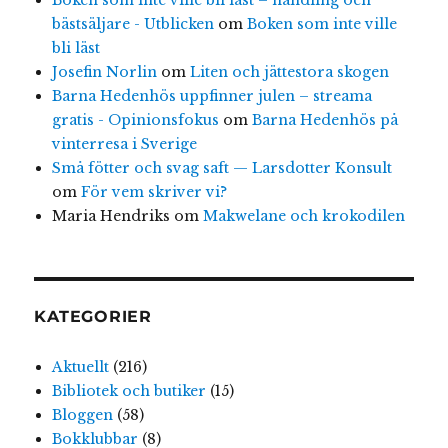
Boken som inte ville bli läst – handling och
bästsäljare - Utblicken
om
Boken som inte ville
bli läst
Josefin Norlin
om
Liten och jättestora skogen
Barna Hedenhös uppfinner julen – streama
gratis - Opinionsfokus
om
Barna Hedenhös på
vinterresa i Sverige
Små fötter och svag saft — Larsdotter Konsult
om
För vem skriver vi?
Maria Hendriks
om
Makwelane och krokodilen
KATEGORIER
Aktuellt
(216)
Bibliotek och butiker
(15)
Bloggen
(58)
Bokklubbar
(8)