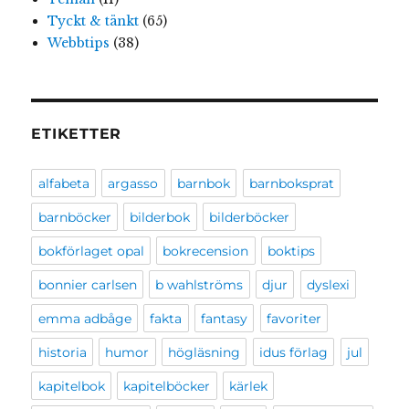
Tyckt & tänkt
(65)
Webbtips
(38)
ETIKETTER
alfabeta
argasso
barnbok
barnboksprat
barnböcker
bilderbok
bilderböcker
bokförlaget opal
bokrecension
boktips
bonnier carlsen
b wahlströms
djur
dyslexi
emma adbåge
fakta
fantasy
favoriter
historia
humor
högläsning
idus förlag
jul
kapitelbok
kapitelböcker
kärlek