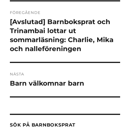
Inläggsnavigering
FÖREGÅENDE
[Avslutad] Barnboksprat och
Föregående
inlägg:
Trinambai lottar ut
sommarläsning: Charlie, Mika
och nalleföreningen
NÄSTA
Barn välkomnar barn
Nästa
inlägg:
SÖK PÅ BARNBOKSPRAT