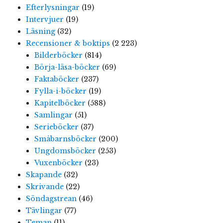
Efterlysningar
(19)
Intervjuer
(19)
Läsning
(32)
Recensioner & boktips
(2 223)
Bilderböcker
(814)
Börja-läsa-böcker
(69)
Faktaböcker
(237)
Fylla-i-böcker
(19)
Kapitelböcker
(588)
Samlingar
(51)
Serieböcker
(37)
Småbarnsböcker
(200)
Ungdomsböcker
(253)
Vuxenböcker
(23)
Skapande
(32)
Skrivande
(22)
Söndagstrean
(46)
Tävlingar
(77)
Teman
(11)