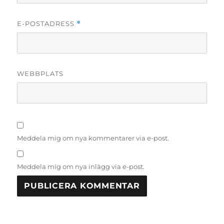
E-POSTADRESS
*
WEBBPLATS
Meddela mig om nya kommentarer via e-post.
Meddela mig om nya inlägg via e-post.