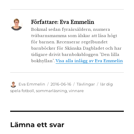
Författare:
Eva Emmelin
Bokmal sedan fyraårsåldern, numera
tvåbarnsmamma som älskar att läsa högt
för barnen. Recenserar regelbundet
barnböcker för Skånska Dagbladet och har
tidigare drivit barnboksbloggen "Den lilla
bokhyllan".
Visa alla inlägg av Eva Emmelin
Författare
Publicerat
Kategorier
Etiketter
Eva Emmelin
2016-06-16
Tävlingar
lär dig
den
spela fotboll
,
sommarläsning
,
vinnare
Lämna ett svar