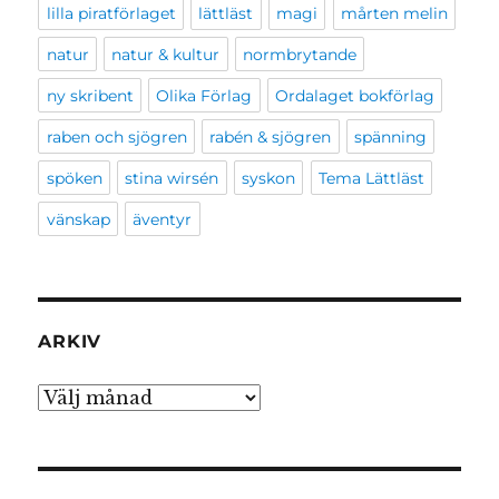
lilla piratförlaget
lättläst
magi
mårten melin
natur
natur & kultur
normbrytande
ny skribent
Olika Förlag
Ordalaget bokförlag
raben och sjögren
rabén & sjögren
spänning
spöken
stina wirsén
syskon
Tema Lättläst
vänskap
äventyr
ARKIV
Arkiv