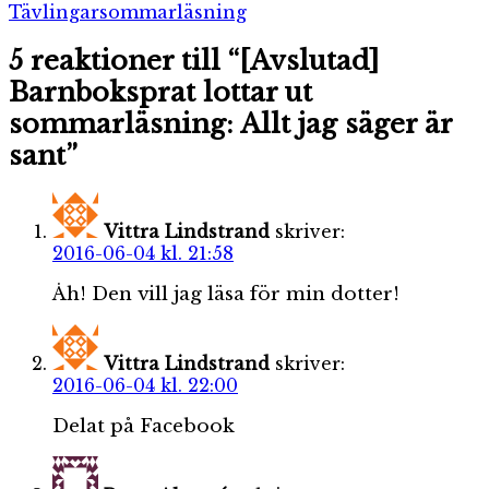
Etiketter
Tävlingar
sommarläsning
5 reaktioner till “[Avslutad]
Barnboksprat lottar ut
sommarläsning: Allt jag säger är
sant”
Vittra Lindstrand
skriver:
2016-06-04 kl. 21:58
Åh! Den vill jag läsa för min dotter!
Vittra Lindstrand
skriver:
2016-06-04 kl. 22:00
Delat på Facebook