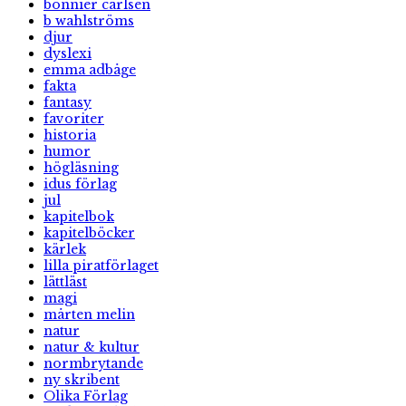
bonnier carlsen
b wahlströms
djur
dyslexi
emma adbåge
fakta
fantasy
favoriter
historia
humor
högläsning
idus förlag
jul
kapitelbok
kapitelböcker
kärlek
lilla piratförlaget
lättläst
magi
mårten melin
natur
natur & kultur
normbrytande
ny skribent
Olika Förlag