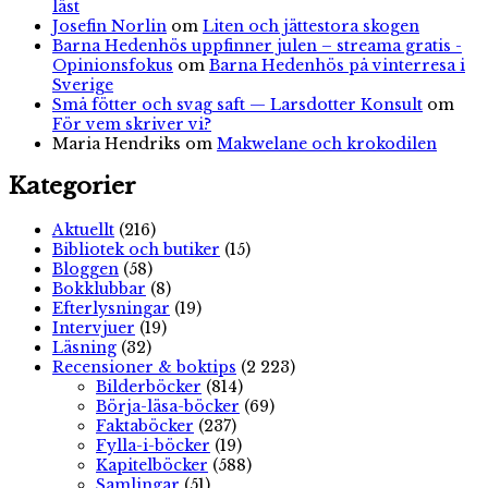
läst
Josefin Norlin
om
Liten och jättestora skogen
Barna Hedenhös uppfinner julen – streama gratis -
Opinionsfokus
om
Barna Hedenhös på vinterresa i
Sverige
Små fötter och svag saft — Larsdotter Konsult
om
För vem skriver vi?
Maria Hendriks
om
Makwelane och krokodilen
Kategorier
Aktuellt
(216)
Bibliotek och butiker
(15)
Bloggen
(58)
Bokklubbar
(8)
Efterlysningar
(19)
Intervjuer
(19)
Läsning
(32)
Recensioner & boktips
(2 223)
Bilderböcker
(814)
Börja-läsa-böcker
(69)
Faktaböcker
(237)
Fylla-i-böcker
(19)
Kapitelböcker
(588)
Samlingar
(51)