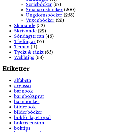
Serieböcker
(37)
Småbarnsböcker
(200)
Ungdomsböcker
(253)
Vuxenböcker
(23)
Skapande
(32)
Skrivande
(22)
Söndagstrean
(46)
Tävlingar
(77)
Teman
(11)
Tyckt & tänkt
(65)
Webbtips
(38)
Etiketter
alfabeta
argasso
barnbok
barnboksprat
barnböcker
bilderbok
bilderböcker
bokförlaget opal
bokrecension
boktips