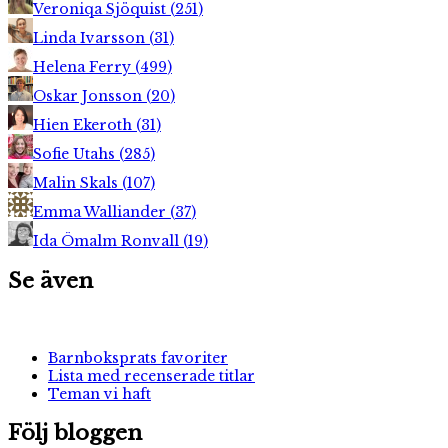
Veroniqa Sjöquist
(
251
)
Linda Ivarsson
(
31
)
Helena Ferry
(
499
)
Oskar Jonsson
(
20
)
Hien Ekeroth
(
31
)
Sofie Utahs
(
285
)
Malin Skals
(
107
)
Emma Walliander
(
37
)
Ida Ömalm Ronvall
(
19
)
Se även
Barnboksprats favoriter
Lista med recenserade titlar
Teman vi haft
Följ bloggen