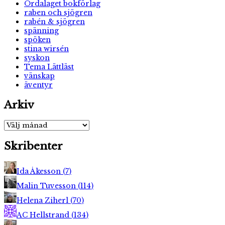
Ordalaget bokförlag
raben och sjögren
rabén & sjögren
spänning
spöken
stina wirsén
syskon
Tema Lättläst
vänskap
äventyr
Arkiv
Arkiv
Skribenter
Ida Åkesson
(
7
)
Malin Tuvesson
(
114
)
Helena Ziherl
(
70
)
AC Hellstrand
(
134
)