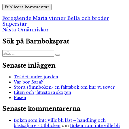
Inläggsnavigering
Föregående
Föregående
Maria vinner Bella och broder
inlägg:
Superstar
Nästa
Nästa
Omänniskor
inlägg:
Sök på Barnboksprat
Sök
Sök
efter:
Senaste inläggen
Trädet under jorden
Var bor Sara?
Stora sömnboken- en faktabok om hur vi sover
Liten och jättestora skogen
Påsen
Senaste kommentarerna
Boken som inte ville bli läst – handling och
bästsäljare - Utblicken
om
Boken som inte ville bli