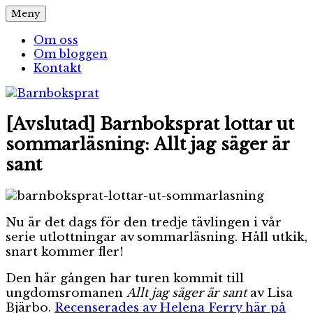
Hoppa
Meny
Barnboksprat
– en blogg om barnböcker
till
innehåll
Om oss
Om bloggen
Kontakt
[Avslutad] Barnboksprat lottar ut
sommarläsning: Allt jag säger är
sant
Nu är det dags för den tredje tävlingen i vår
serie utlottningar av sommarläsning. Håll utkik,
snart kommer fler!
Den här gången har turen kommit till
ungdomsromanen
Allt jag säger är sant
av Lisa
Bjärbo.
Recenserades av Helena Ferry här på