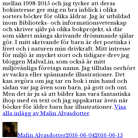
mellan 1998-2015 och jag tycker att deras
bokintresse ger mig en bra inblick i olika
sorters böcker för olika åldrar. Jag är utbildad
inom Biblioteks- och informationsvetenskap
och skriver själv på olika bokprojekt, så där
som säkert många skrivande drömmande själar
gör. I mitt skrivande för barn är det poetiska i
livet och i naturen min drivkraft. Mitt intresse
för miljö är mycket stort och tidigare drev jag
bloggen MalvaLin, som också är mitt
miljövänliga företags namn. Jag tilltalas oerhört
av vackra eller spännande illustrationer. Det
kan avgöra om jag tar en bok i min hand och
sådan var jag även som barn, på gott och ont.
Men det är ju så att bilder kan vara fantastiska
ihop med en text och jag uppskattar även när
böcker för äldre barn har illustrationer.
Visa
alla inlägg av Malin Alvasdotter
Författare
Publicerat
Kateg
den
Malin Alvasdotter
2016-06-04
2016-06-15