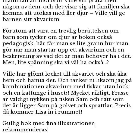
mamman att morbror Ville vill prata med
någon av dem, och det visar sig att familjen ska
komma att utökas med fler djur – Ville vill ge
barnen sitt akvarium.
Förutom att vara en trevlig berättelsen om
barn som tycker om djur är boken också
pedagogisk, här får man se lite grann hur man
gör när man startar upp ett akvarium och en
beskrivning av vad det är man behöver ha i det.
Men, lite spänning ska vi väl ha också…?
Ville har glömt locket till akvariet och ska åka
hem och hämta det. Och tänker ni liksom jag på
kombinationen akvarium med fiskar utan lock
och en kattunge i huset?! Mycket riktigt, Frasse
är väldigt nyfiken på fisken Sam och rätt som
det är ligger Sam på golvet och sprattlar. Precis
då kommer Lisa in i rummet!
Gullig bok med fina illustrationer;
rekommenderas!