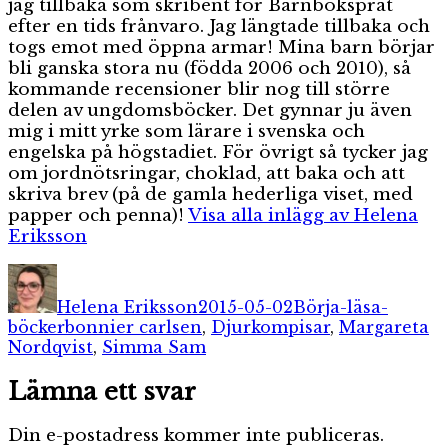
jag tillbaka som skribent för Barnboksprat
efter en tids frånvaro. Jag längtade tillbaka och
togs emot med öppna armar! Mina barn börjar
bli ganska stora nu (födda 2006 och 2010), så
kommande recensioner blir nog till större
delen av ungdomsböcker. Det gynnar ju även
mig i mitt yrke som lärare i svenska och
engelska på högstadiet. För övrigt så tycker jag
om jordnötsringar, choklad, att baka och att
skriva brev (på de gamla hederliga viset, med
papper och penna)!
Visa alla inlägg av Helena
Eriksson
Författare
Publicerat
Kategorier
den
Helena Eriksson
2015-05-02
Börja-läsa-
Etiketter
böcker
bonnier carlsen
,
Djurkompisar
,
Margareta
Nordqvist
,
Simma Sam
Lämna ett svar
Din e-postadress kommer inte publiceras.