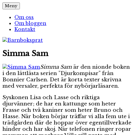
Hoppa
Meny
Barnboksprat
– en blogg om barnböcker
till
innehåll
Om oss
Om bloggen
Kontakt
Simma Sam
Simma Sam
är den nionde boken
i den lättlästa serien ”Djurkompisar” från
Bonnier Carlsen. Det är korta texter skrivna
med versaler, perfekta för nybörjarläsaren.
Syskonen Lisa och Lasse och riktiga
djurvänner; de har en kattunge som heter
Frasse och två kaniner som heter Bruno och
Hasse. När boken börjar träffar vi alla fem ute i
trädgården där de hoppar över egentillverkade
hinder och har skoj. När telefonen ringer ropar