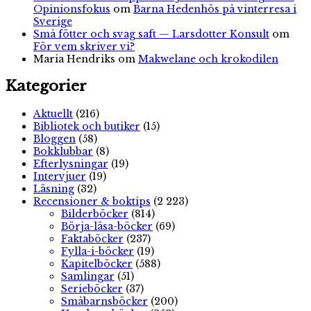
Opinionsfokus
om
Barna Hedenhös på vinterresa i
Sverige
Små fötter och svag saft — Larsdotter Konsult
om
För vem skriver vi?
Maria Hendriks
om
Makwelane och krokodilen
Kategorier
Aktuellt
(216)
Bibliotek och butiker
(15)
Bloggen
(58)
Bokklubbar
(8)
Efterlysningar
(19)
Intervjuer
(19)
Läsning
(32)
Recensioner & boktips
(2 223)
Bilderböcker
(814)
Börja-läsa-böcker
(69)
Faktaböcker
(237)
Fylla-i-böcker
(19)
Kapitelböcker
(588)
Samlingar
(51)
Serieböcker
(37)
Småbarnsböcker
(200)