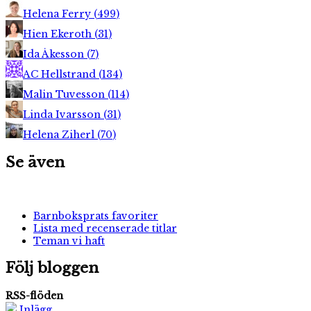
Helena Ferry
(
499
)
Hien Ekeroth
(
31
)
Ida Åkesson
(
7
)
AC Hellstrand
(
134
)
Malin Tuvesson
(
114
)
Linda Ivarsson
(
31
)
Helena Ziherl
(
70
)
Se även
Barnboksprats favoriter
Lista med recenserade titlar
Teman vi haft
Följ bloggen
RSS-flöden
Inlägg