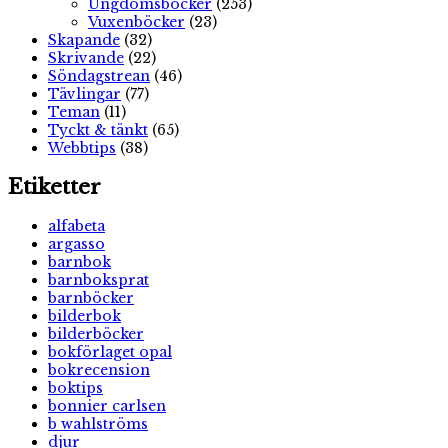
Ungdomsböcker
(253)
Vuxenböcker
(23)
Skapande
(32)
Skrivande
(22)
Söndagstrean
(46)
Tävlingar
(77)
Teman
(11)
Tyckt & tänkt
(65)
Webbtips
(38)
Etiketter
alfabeta
argasso
barnbok
barnboksprat
barnböcker
bilderbok
bilderböcker
bokförlaget opal
bokrecension
boktips
bonnier carlsen
b wahlströms
djur