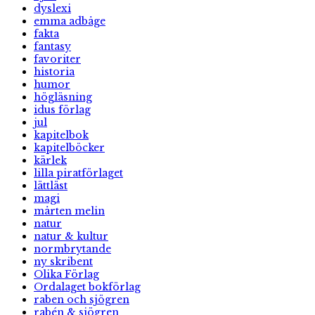
dyslexi
emma adbåge
fakta
fantasy
favoriter
historia
humor
högläsning
idus förlag
jul
kapitelbok
kapitelböcker
kärlek
lilla piratförlaget
lättläst
magi
mårten melin
natur
natur & kultur
normbrytande
ny skribent
Olika Förlag
Ordalaget bokförlag
raben och sjögren
rabén & sjögren