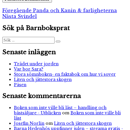
Inläggsnavigering
Föregående
Föregående
Panda och Kanin & farligheterna
Nästa
inlägg:
Nästa
Svindel
inlägg:
Sök på Barnboksprat
Sök
Sök
efter:
Senaste inläggen
Trädet under jorden
Var bor Sara?
Stora sömnboken- en faktabok om hur vi sover
Liten och jättestora skogen
Påsen
Senaste kommentarerna
Boken som inte ville bli läst – handling och
bästsäljare - Utblicken
om
Boken som inte ville bli
läst
Josefin Norlin
om
Liten och jättestora skogen
Barna Hedenhös uppfinner julen – streama gratis -