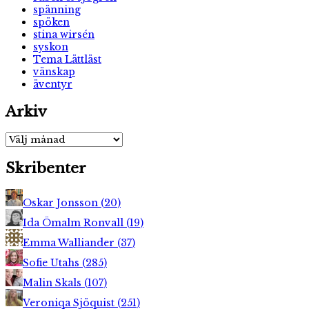
spänning
spöken
stina wirsén
syskon
Tema Lättläst
vänskap
äventyr
Arkiv
Arkiv
Skribenter
Oskar Jonsson
(
20
)
Ida Ömalm Ronvall
(
19
)
Emma Walliander
(
37
)
Sofie Utahs
(
285
)
Malin Skals
(
107
)
Veroniqa Sjöquist
(
251
)