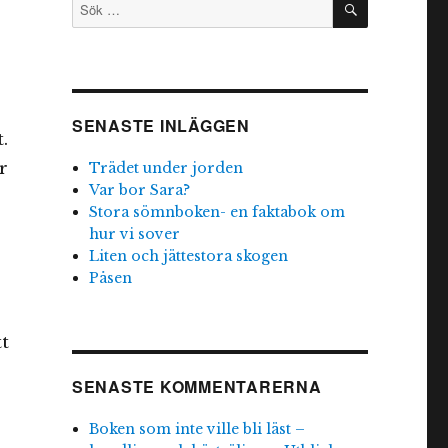
Sök
efter:
SENASTE INLÄGGEN
.
r
Trädet under jorden
Var bor Sara?
Stora sömnboken- en faktabok om
hur vi sover
Liten och jättestora skogen
Påsen
t
SENASTE KOMMENTARERNA
Boken som inte ville bli läst –