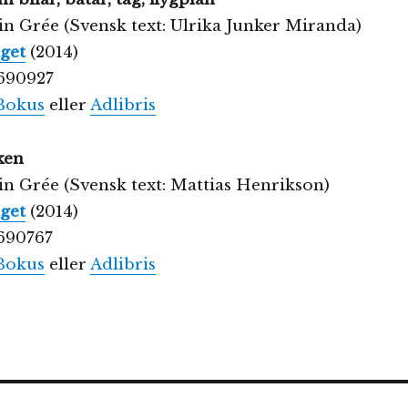
ain Grée (Svensk text: Ulrika Junker Miranda)
get
(2014)
690927
Bokus
eller
Adlibris
ken
ain Grée (Svensk text: Mattias Henrikson)
get
(2014)
690767
Bokus
eller
Adlibris