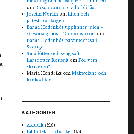
handling och bästsäljare - Utblicken
om
Boken som inte ville bli läst
Josefin Norlin
om
Liten och
jättestora skogen
Barna Hedenhös uppfinner julen –
streama gratis - Opinionsfokus
om
Barna Hedenhös på vinterresa i
Sverige
Små fötter och svag saft —
m
Larsdotter Konsult
om
För vem
a
skriver vi?
Maria Hendriks
om
Makwelane och
krokodilen
tt
KATEGORIER
Aktuellt
(216)
Bibliotek och butiker
(15)