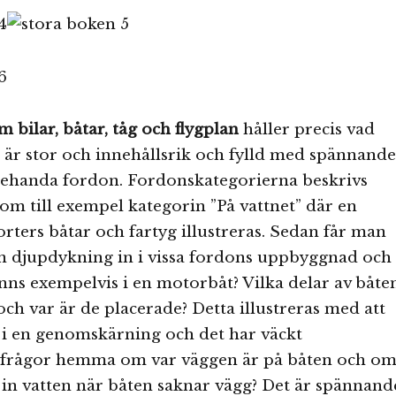
 bilar, båtar, tåg och flygplan
håller precis vad
 är stor och innehållsrik och fylld med spännande
llehanda fordon. Fordonskategorierna beskrivs
som till exempel kategorin ”På vattnet” där en
rters båtar och fartyg illustreras. Sedan får man
en djupdykning in i vissa fordons uppbyggnad och
finns exempelvis i en motorbåt? Vilka delar av båte
och var är de placerade? Detta illustreras med att
 i en genomskärning och det har väckt
frågor hemma om var väggen är på båten och o
r in vatten när båten saknar vägg? Det är spännand