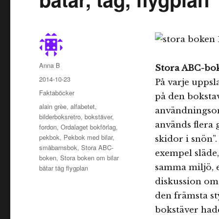
Författare
Anna B
Stora ABC-bo
Publicerat
2014-10-23
På varje uppsl
den
Kategorier
Faktaböcker
på den bokstav
Etiketter
alain grèe
,
alfabetet
,
användningsom
bilderboksretro
,
bokstäver
,
används flera 
fordon
,
Ordalaget bokförlag
,
pekbok
,
Pekbok med bilar
,
skidor i snön”
småbarnsbok
,
Stora ABC-
exempel släde,
boken
,
Stora boken om bilar
samma miljö, e
båtar tåg flygplan
diskussion om 
den främsta st
bokstäver hade