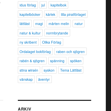
m
idus förlag
jul
kapitelbok
kapitelböcker
kärlek
lilla piratförlaget
lättläst
magi
mårten melin
natur
natur & kultur
normbrytande
ny skribent
Olika Förlag
Ordalaget bokförlag
raben och sjögren
rabén & sjögren
spänning
spöken
stina wirsén
syskon
Tema Lättläst
vänskap
äventyr
ARKIV