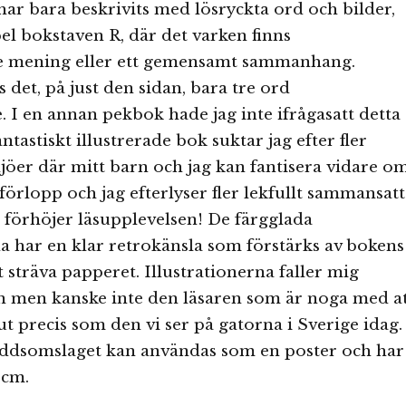
har bara beskrivits med lösryckta ord och bilder,
el bokstaven R, där det varken finns
e mening eller ett gemensamt sammanhang.
 det, på just den sidan, bara tre ord
. I en annan pekbok hade jag inte ifrågasatt detta
tastiskt illustrerade bok suktar jag efter fler
jöer där mitt barn och jag kan fantisera vidare o
förlopp och jag efterlyser fler lekfullt sammansatt
förhöjer läsupplevelsen! De färgglada
na har en klar retrokänsla som förstärks av bokens
t sträva papperet. Illustrationerna faller mig
n men kanske inte den läsaren som är noga med a
ut precis som den vi ser på gatorna i Sverige idag.
yddsomslaget kan användas som en poster och har
 cm.