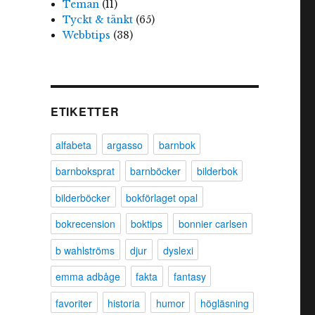
Teman
(11)
Tyckt & tänkt
(65)
Webbtips
(38)
ETIKETTER
alfabeta
argasso
barnbok
barnboksprat
barnböcker
bilderbok
bilderböcker
bokförlaget opal
bokrecension
boktips
bonnier carlsen
b wahlströms
djur
dyslexi
emma adbåge
fakta
fantasy
favoriter
historia
humor
högläsning