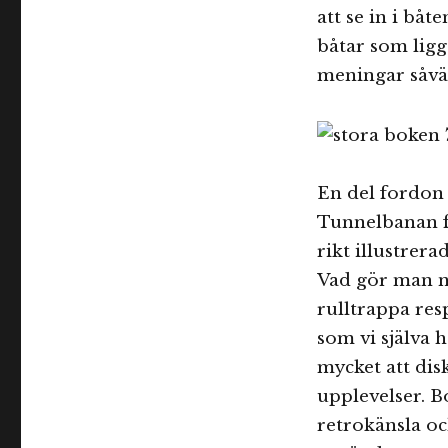
att se in i bå
båtar som ligge
meningar såväl
En del fordon s
Tunnelbanan få
rikt illustrer
Vad gör man nä
rulltrappa res
som vi själva 
mycket att dis
upplevelser. 
retrokänsla o