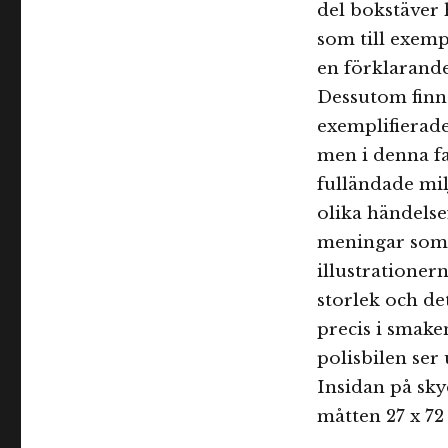
del bokstäver 
som till exemp
en förklarand
Dessutom finns
exemplifierade
men i denna fan
fulländade mil
olika händelse
meningar som 
illustrationer
storlek och de
precis i smake
polisbilen ser 
Insidan på sk
måtten 27 x 72