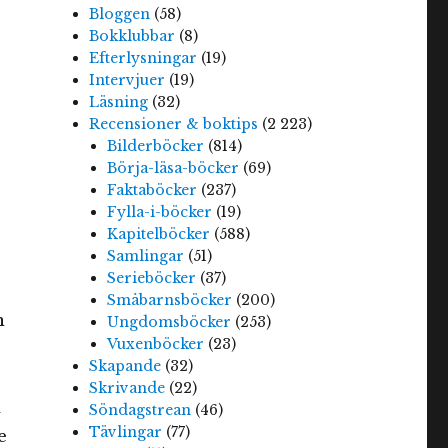
Bloggen
(58)
Bokklubbar
(8)
Efterlysningar
(19)
Intervjuer
(19)
Läsning
(32)
Recensioner & boktips
(2 223)
Bilderböcker
(814)
Börja-läsa-böcker
(69)
Faktaböcker
(237)
Fylla-i-böcker
(19)
Kapitelböcker
(588)
Samlingar
(51)
Serieböcker
(37)
Småbarnsböcker
(200)
n
Ungdomsböcker
(253)
Vuxenböcker
(23)
Skapande
(32)
Skrivande
(22)
m
Söndagstrean
(46)
Tävlingar
(77)
e