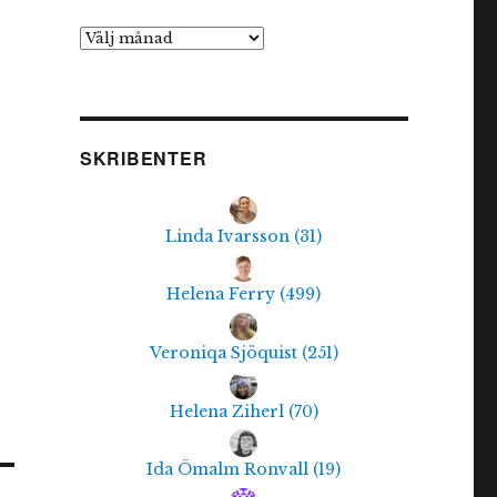
Arkiv
SKRIBENTER
Linda Ivarsson
(
31
)
Helena Ferry
(
499
)
Veroniqa Sjöquist
(
251
)
Helena Ziherl
(
70
)
Ida Ömalm Ronvall
(
19
)