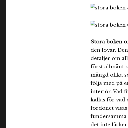
Stora boken om
den lovar. Den
detaljer om a
först allmänt 
mängd olika so
följa med på 
interiör. Vad 
kallas för vad 
fordonet visas
fundersamma 
det inte läcke