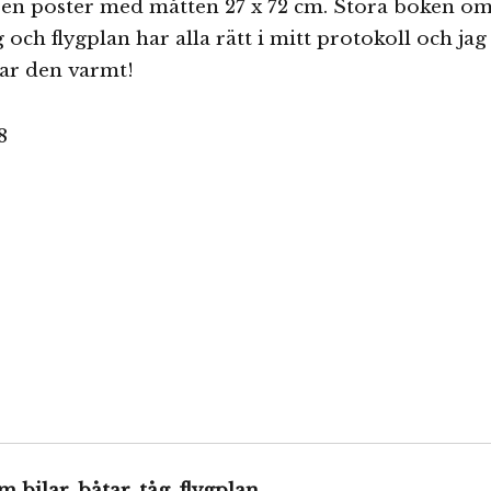
en poster med måtten 27 x 72 cm. Stora boken o
åg och flygplan har alla rätt i mitt protokoll och jag
r den varmt!
bilar, båtar, tåg, flygplan