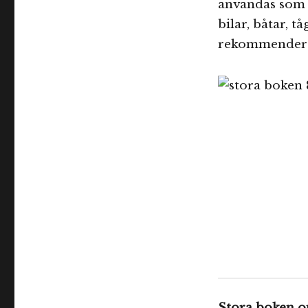
användas som 
bilar, båtar, t
rekommendera
Stora boken om 