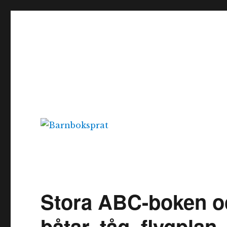
Barnboksprat
– en blogg om barnböcker
Stora ABC-boken oc
båtar, tåg, flygplan