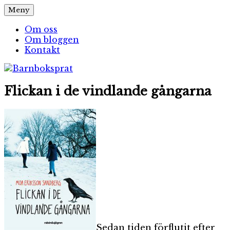
Hoppa
Meny
Barnboksprat
– en blogg om barnböcker
till
innehåll
Om oss
Om bloggen
Kontakt
Flickan i de vindlande gångarna
Sedan tiden förflutit efter