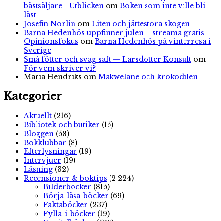
bästsäljare - Utblicken
om
Boken som inte ville bli
läst
Josefin Norlin
om
Liten och jättestora skogen
Barna Hedenhös uppfinner julen – streama gratis -
Opinionsfokus
om
Barna Hedenhös på vinterresa i
Sverige
Små fötter och svag saft — Larsdotter Konsult
om
För vem skriver vi?
Maria Hendriks
om
Makwelane och krokodilen
Kategorier
Aktuellt
(216)
Bibliotek och butiker
(15)
Bloggen
(58)
Bokklubbar
(8)
Efterlysningar
(19)
Intervjuer
(19)
Läsning
(32)
Recensioner & boktips
(2 224)
Bilderböcker
(815)
Börja-läsa-böcker
(69)
Faktaböcker
(237)
Fylla-i-böcker
(19)