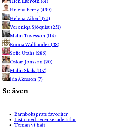
Hien Ekeroth
(
31
)
Helena Ferry
(
499
)
Helena Ziherl
(
70
)
Veroniqa Sjöquist
(
251
)
Malin Tuvesson
(
114
)
Emma Walliander
(
38
)
Sofie Utahs
(
285
)
Oskar Jonsson
(
20
)
Malin Skals
(
107
)
Ida Åkesson
(
7
)
Se även
Barnboksprats favoriter
Lista med recenserade titlar
Teman vi haft