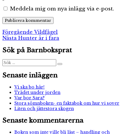
Meddela mig om nya inlägg via e-post.
Inläggsnavigering
Föregående
Föregående
Vildfågel
Nästa
inlägg:
Nästa
Hunter är i fara
inlägg:
Sök på Barnboksprat
Sök
Sök
efter:
Senaste inläggen
Vi ska bo här!
Trädet under jorden
Var bor Sara?
Stora sömnboken- en faktabok om hur vi sover
Liten och jättestora skogen
Senaste kommentarerna
Boken som inte ville bli läst – handling och