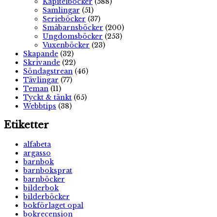
Kapitelböcker
(588)
Samlingar
(51)
Serieböcker
(37)
Småbarnsböcker
(200)
Ungdomsböcker
(253)
Vuxenböcker
(23)
Skapande
(32)
Skrivande
(22)
Söndagstrean
(46)
Tävlingar
(77)
Teman
(11)
Tyckt & tänkt
(65)
Webbtips
(38)
Etiketter
alfabeta
argasso
barnbok
barnboksprat
barnböcker
bilderbok
bilderböcker
bokförlaget opal
bokrecension