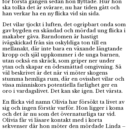
för första gången sedan hon flyttade. Hur hon
ska tolka det är svårare, nu har tiden gått och
han verkar ha en ny flicka vid sin sida.
Det vilar tjockt i luften, det ogripbart onda som
gav bygden en skändad och mördad ung flicka i
makaber gåva. Barndomen är hastigt
ivägskickad från sin oskyldiga ton till en
mellanakt, där inte bara en växande längtande
kropp och själ uppkommer i de unga barnen,
utan också en skräck, som griper ner under
ytan och skapar en ödesmättad omgivning. Så
väl beskrivet är det när vi möter skogens
stumma hemliga rum, där en ovisshet vilar och
vissa människors potentiella farlighet ger en
oro i vardagslivet. Det kan ske igen. Det värsta.
En flicka vid namn Olivia har försökt ta livet av
sig och ingen förstår varför. Hon ligger i koma
och det är nu som det övernaturliga tar vid.
Olivia får vi läsare kontakt med i korta
sekvenser där hon möter den mördade Linda –