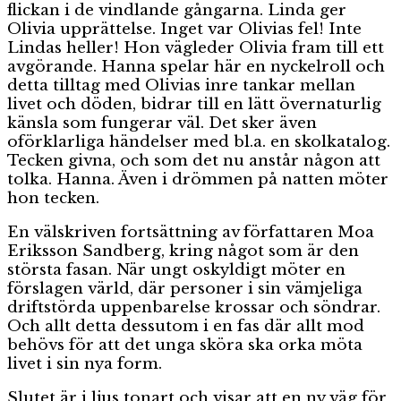
flickan i de vindlande gångarna. Linda ger
Olivia upprättelse. Inget var Olivias fel! Inte
Lindas heller! Hon vägleder Olivia fram till ett
avgörande. Hanna spelar här en nyckelroll och
detta tilltag med Olivias inre tankar mellan
livet och döden, bidrar till en lätt övernaturlig
känsla som fungerar väl. Det sker även
oförklarliga händelser med bl.a. en skolkatalog.
Tecken givna, och som det nu anstår någon att
tolka. Hanna. Även i drömmen på natten möter
hon tecken.
En välskriven fortsättning av författaren Moa
Eriksson Sandberg, kring något som är den
största fasan. När ungt oskyldigt möter en
förslagen värld, där personer i sin vämjeliga
driftstörda uppenbarelse krossar och söndrar.
Och allt detta dessutom i en fas där allt mod
behövs för att det unga sköra ska orka möta
livet i sin nya form.
Slutet är i ljus tonart och visar att en ny väg för