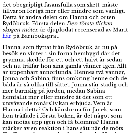
det obegripligt fasansfulla som skett, måste
tillvaron fortgå mer eller mindre som vanligt.
Detta är andra delen om Hanna och orten
Rydöbruk. Första delen
Den första flickan
skogen möter,
är djuplodat recenserad av Marit
här
på Barnboksprat.
Hanna, som flyttat från Rydöbruk, är nu på
besök en vinter i sin forna hembygd där det
grymma skedde för ett och ett halvt år sedan
och nu träffar hon sina gamla vänner igen. Allt
är uppenbart annorlunda. Hennes två vänner,
Jonna och Sabina, finns omkring henne och de
båda är så olika till sättet. Jonna står stadig och
mer barnslig på jorden, medan Sabina
hemfallit mer eller mindre åt det som ett
utsvävande tonårsliv kan erbjuda. Vem är
Hanna i detta? Och känslorna för Janek, som
hon träffade i första boken, är det något som
kan mötas upp igen och få blomma? Hanna
märker av en reaktion i hans sätt när de möts