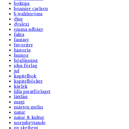
boktips
bonnier carlsen
b wahlströms
djur
dyslexi
emma adbåge
fakta
fantasy
favoriter
historia
humor
högläsning
idus förlag
jul
kapitelbok
kapitelböcker
kärlek
lilla piratförlaget
lättläst
magi
mårten melin
natur
natur & kultur
normbrytande
ny skribent