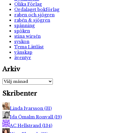
Olika Förlag
Ordalaget bokförlag
raben och sjögren
rabén & sjögren
spänning
spöken
stina wirsén
syskon
Tema Lättläst
vänskap
äventyr
Arkiv
Arkiv
Skribenter
Linda Ivarsson
(
31
)
Ida Ömalm Ronvall
(
19
)
AC Hellstrand
(
134
)