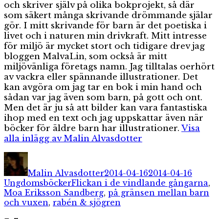
och skriver själv på olika bokprojekt, så där
som säkert många skrivande drömmande själar
gör. I mitt skrivande för barn är det poetiska i
livet och i naturen min drivkraft. Mitt intresse
för miljö är mycket stort och tidigare drev jag
bloggen MalvaLin, som också är mitt
miljövänliga företags namn. Jag tilltalas oerhört
av vackra eller spännande illustrationer. Det
kan avgöra om jag tar en bok i min hand och
sådan var jag även som barn, på gott och ont.
Men det är ju så att bilder kan vara fantastiska
ihop med en text och jag uppskattar även när
böcker för äldre barn har illustrationer.
Visa
alla inlägg av Malin Alvasdotter
Författare
Publicerat
Katego
den
Malin Alvasdotter
2014-04-16
2014-04-16
Etiketter
Ungdomsböcker
Flickan i de vindlande gångarna
,
Moa Eriksson Sandberg
,
på gränsen mellan barn
och vuxen
,
rabén & sjögren