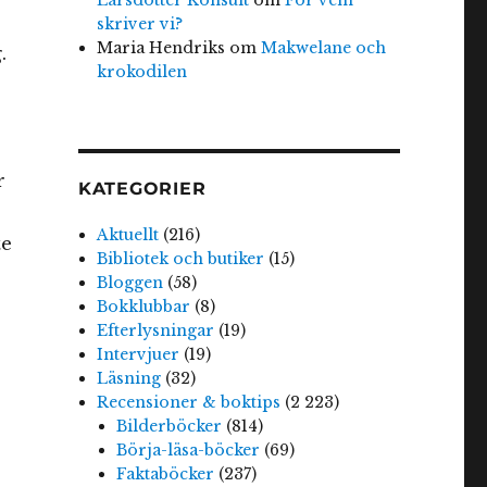
skriver vi?
Maria Hendriks
om
Makwelane och
.
krokodilen
r
KATEGORIER
Aktuellt
(216)
te
Bibliotek och butiker
(15)
Bloggen
(58)
Bokklubbar
(8)
Efterlysningar
(19)
Intervjuer
(19)
Läsning
(32)
Recensioner & boktips
(2 223)
Bilderböcker
(814)
Börja-läsa-böcker
(69)
Faktaböcker
(237)