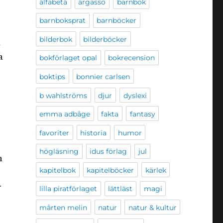
alfabeta
argasso
barnbok
barnboksprat
barnböcker
bilderbok
bilderböcker
n
a
bokförlaget opal
bokrecension
boktips
bonnier carlsen
b wahlströms
djur
dyslexi
emma adbåge
fakta
fantasy
favoriter
historia
humor
högläsning
idus förlag
jul
n
kapitelbok
kapitelböcker
kärlek
r
lilla piratförlaget
lättläst
magi
mårten melin
natur
natur & kultur