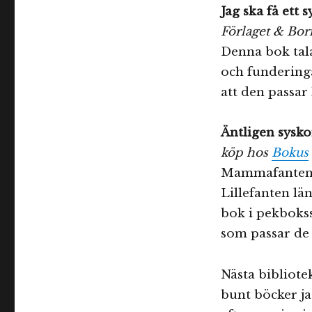
Jag ska få ett 
Förlaget & Bor
Denna bok tala
och funderinga
att den passar 
Äntligen sysko
köp hos
Bokus
Mammafanten ä
Lillefanten län
bok i pekboks
som passar de 
Nästa bibliote
bunt böcker ja