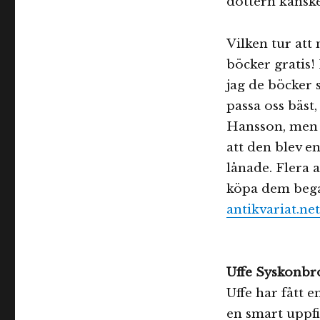
dottern kanske
Vilken tur att
böcker gratis!
jag de böcker 
passa oss bäst
Hansson, men m
att den blev e
lånade. Flera a
köpa dem bega
antikvariat.net
Uffe Syskonbr
Uffe har fått e
en smart uppfi