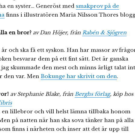
 ha en syster… Generöst med
smakprov på de
na
finns i illustratören Maria Nilsson Thores blogg
lla en bror?
av Dan Höjer, från
Rabén & Sjögren
år och ska få ett syskon. Han har massor av frågo
ken besvarar dem på ett fint sätt. Det är ganska
å jag skummade den mest och minns ärligt talat in
ur den var. Men
Bokunge har skrivit om den
.
or!
av Stephanie Blake, från
Berghs förlag
, köp hos
ibris
 en lillebror och vill helst lämna tillbaka honom
. Men på natten när han ska sova tänker han på alla
som finns i närheten och inser att det är upp till