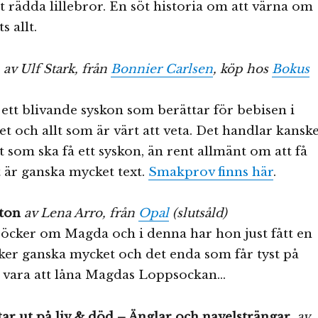
t rädda lillebror. En söt historia om att värna om
s allt.
av Ulf Stark, från
Bonnier Carlsen
, köp hos
Bokus
ett blivande syskon som berättar för bebisen i
 och allt som är värt att veta. Det handlar kansk
som ska få ett syskon, än rent allmänt om att få
 är ganska mycket text.
Smakprov finns här
.
ton
av Lena Arro, från
Opal
(slutsåld)
 böcker om Magda och i denna har hon just fått en
ker ganska mycket och det enda som får tyst på
vara att låna Magdas Loppsockan…
tar ut på liv & död – Änglar och navelsträngar
,
av