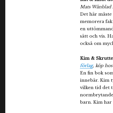
Mats Wänblad m
Det här måste 
memorera fakta
en uttömmande 
sätt och vis. 
också om myck
Kim & Skrutt
förlag
, köp ho
En fin bok so
innebär. Kim t
vilken tid det
normbrytande,
barn. Kim har 