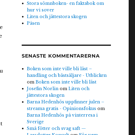
Stora sömnboken- en faktabok om
hur vi sover
Liten och jättestora skogen
Påsen
te
e
SENASTE KOMMENTARERNA
Boken som inte ville bli läst –
du
handling och bästsäljare - Utblicken
om
Boken som inte ville bli läst
Josefin Norlin
om
Liten och
jättestora skogen
Barna Hedenhös uppfinner julen –
streama gratis - Opinionsfokus
om
Barna Hedenhös på vinterresa i
Sverige
t
Små fötter och svag saft —
Larsdotter Konsult
om
För vem