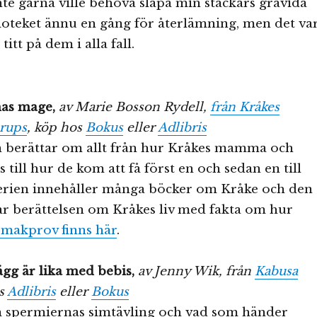
nte gärna ville behöva släpa min stackars gravida
lioteket ännu en gång för återlämning, men det va
 titt på dem i alla fall.
as mage,
av Marie Bosson Rydell,
från Kråkes
rups
, köp hos
Bokus
eller
Adlibris
 berättar om allt från hur Kråkes mamma och
 till hur de kom att få först en och sedan en till
serien innehåller många böcker om Kråke och den
r berättelsen om Kråkes liv med fakta om hur
makprov finns här
.
gg är lika med bebis,
av Jenny Wik, från
Kabusa
os
Adlibris
eller
Bokus
 spermiernas simtävling och vad som händer