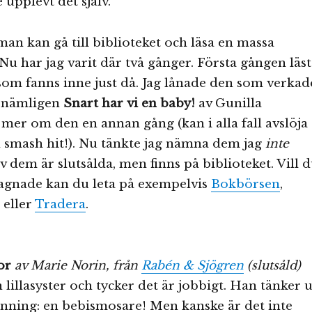
 upplevt det själv.
 man kan gå till biblioteket och läsa en massa
 Nu har jag varit där två gånger. Första gången läs
som fanns inne just då. Jag lånade den som verkad
, nämligen
Snart har vi en baby!
av Gunilla
er om den en annan gång (kan i alla fall avslöja
n smash hit!). Nu tänkte jag nämna dem jag
inte
v dem är slutsålda, men finns på biblioteket. Vill 
gnade kan du leta på exempelvis
Bokbörsen
,
eller
Tradera
.
or
av Marie Norin, från
Rabén & Sjögren
(slutsåld)
n lillasyster och tycker det är jobbigt. Han tänker u
nning: en bebismosare! Men kanske är det inte