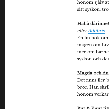
honom själv at
sitt syskon, trot
Hallå därinne!
eller
Adlibris
En fin bok om 
magen om Livet
mer om barnet 
syskon och det
Magda och An
Det finns fler
bror. Han skri
honom verkar 
Rut & Knut tit