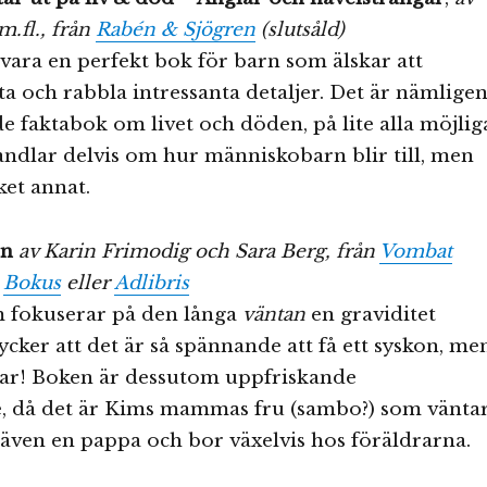
.fl., från
Rabén & Sjögren
(slutsåld)
vara en perfekt bok för barn som älskar att
 och rabbla intressanta detaljer. Det är nämlige
faktabok om livet och döden, på lite alla möjlig
Handlar delvis om hur människobarn blir till, men
et annat.
en
av Karin Frimodig och Sara Berg, från
Vombat
s
Bokus
eller
Adlibris
m fokuserar på den långa
väntan
en graviditet
ycker att det är så spännande att få ett syskon, me
 tar! Boken är dessutom uppfriskande
 då det är Kims mammas fru (sambo?) som vänta
även en pappa och bor växelvis hos föräldrarna.