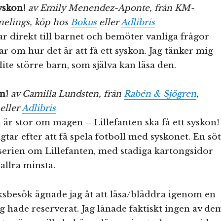
syskon!
av Emily Menendez-Aponte, från KM-
nelings, köp hos
Bokus
eller
Adlibris
r direkt till barnet och bemöter vanliga frågor
r om hur det är att få ett syskon. Jag tänker mig
lite större barn, som själva kan läsa den.
n!
av Camilla Lundsten, från
Rabén & Sjögren
,
eller
Adlibris
r stor om magen – Lillefanten ska få ett syskon!
gtar efter att få spela fotboll med syskonet. En söt
serien om Lillefanten, med stadiga kartongsidor
allra minsta.
ksbesök ägnade jag åt att läsa/bläddra igenom en
g hade reserverat. Jag lånade faktiskt ingen av de