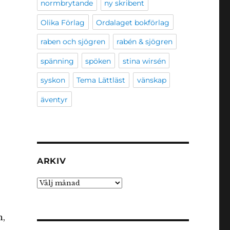
normbrytande
ny skribent
Olika Förlag
Ordalaget bokförlag
raben och sjögren
rabén & sjögren
spänning
spöken
stina wirsén
syskon
Tema Lättläst
vänskap
äventyr
ARKIV
Arkiv
m,