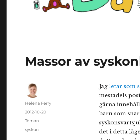
Massor av sysko
Jag
letar som 
mestadels posi
Författare
Helena Ferry
gärna innehåll
Publicerat
2012-10-20
barn som snart 
den
Kategorier
Teman
syskonsvartsju
Etiketter
syskon
det i detta läg