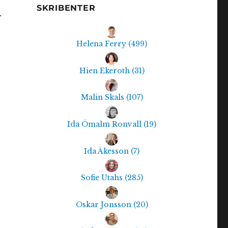
SKRIBENTER
r
Helena Ferry
(
499
)
Hien Ekeroth
(
31
)
Malin Skals
(
107
)
Ida Ömalm Ronvall
(
19
)
Ida Åkesson
(
7
)
Sofie Utahs
(
285
)
Oskar Jonsson
(
20
)