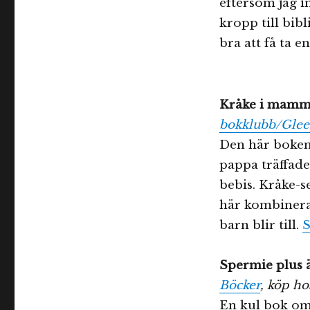
eftersom jag i
kropp till bib
bra att få ta en
Kråke i mamm
bokklubb/Glee
Den här boken
pappa träffades
bebis. Kråke-
här kombinera
barn blir till.
S
Spermie plus ä
Böcker
, köp h
En kul bok om