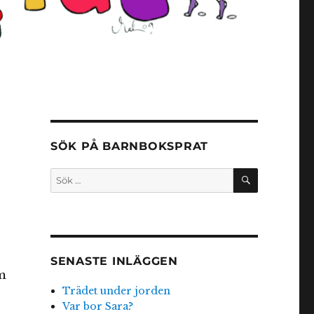
SÖK PÅ BARNBOKSPRAT
SÖK
Sök
efter:
SENASTE INLÄGGEN
m
Trädet under jorden
Var bor Sara?