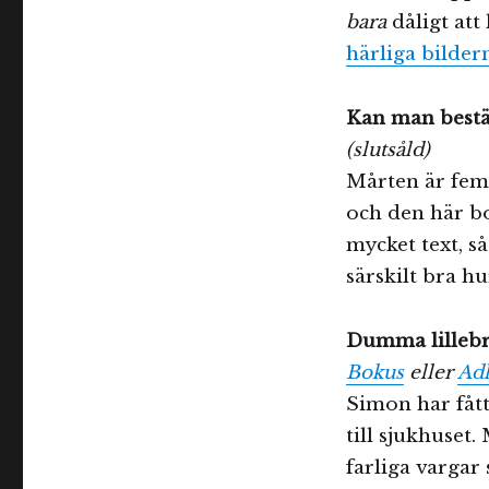
bara
dåligt att
härliga bilder
Kan man bestä
(slutsåld)
Mårten är fem 
och den här bo
mycket text, s
särskilt bra h
Dumma lillebr
Bokus
eller
Adl
Simon har fått
till sjukhuset
farliga vargar 