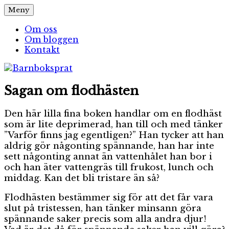
Hoppa
Meny
Barnboksprat
– en blogg om barnböcker
till
innehåll
Om oss
Om bloggen
Kontakt
Sagan om flodhästen
Den här lilla fina boken handlar om en flodhäst
som är lite deprimerad, han till och med tänker
”Varför finns jag egentligen?” Han tycker att han
aldrig gör någonting spännande, han har inte
sett någonting annat än vattenhålet han bor i
och han äter vattengräs till frukost, lunch och
middag. Kan det bli tristare än så?
Flodhästen bestämmer sig för att det får vara
slut på tristessen, han tänker minsann göra
spännande saker precis som alla andra djur!