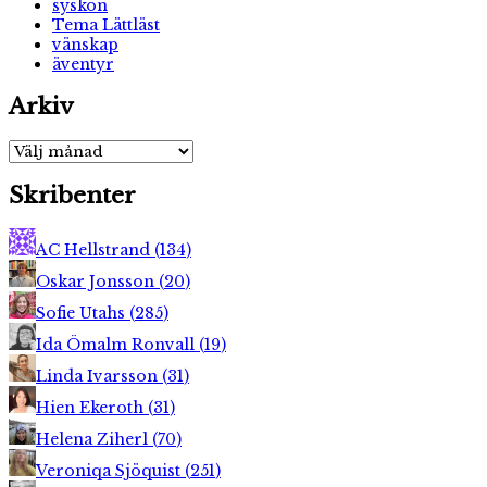
syskon
Tema Lättläst
vänskap
äventyr
Arkiv
Arkiv
Skribenter
AC Hellstrand
(
134
)
Oskar Jonsson
(
20
)
Sofie Utahs
(
285
)
Ida Ömalm Ronvall
(
19
)
Linda Ivarsson
(
31
)
Hien Ekeroth
(
31
)
Helena Ziherl
(
70
)
Veroniqa Sjöquist
(
251
)