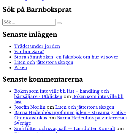
inlägg:
Sök på Barnboksprat
Sök
Sök
efter:
Senaste inläggen
Trädet under jorden
Var bor Sara?
Stora sömnboken- en faktabok om hur vi sover
Liten och jättestora skogen
Påsen
Senaste kommentarerna
Boken som inte ville bli läst – handling och
bästsäljare - Utblicken
om
Boken som inte ville bli
läst
Josefin Norlin
om
Liten och jättestora skogen
Barna Hedenhös uppfinner julen – streama gratis -
Opinionsfokus
om
Barna Hedenhös på vinterresa i
Sverige
Små fötter och svag saft — Larsdotter Konsult
om