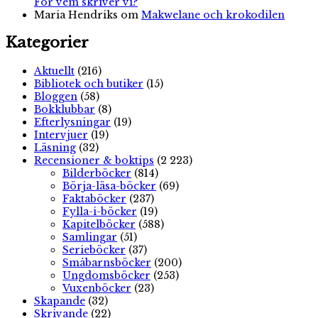
För vem skriver vi?
Maria Hendriks
om
Makwelane och krokodilen
Kategorier
Aktuellt
(216)
Bibliotek och butiker
(15)
Bloggen
(58)
Bokklubbar
(8)
Efterlysningar
(19)
Intervjuer
(19)
Läsning
(32)
Recensioner & boktips
(2 223)
Bilderböcker
(814)
Börja-läsa-böcker
(69)
Faktaböcker
(237)
Fylla-i-böcker
(19)
Kapitelböcker
(588)
Samlingar
(51)
Serieböcker
(37)
Småbarnsböcker
(200)
Ungdomsböcker
(253)
Vuxenböcker
(23)
Skapande
(32)
Skrivande
(22)