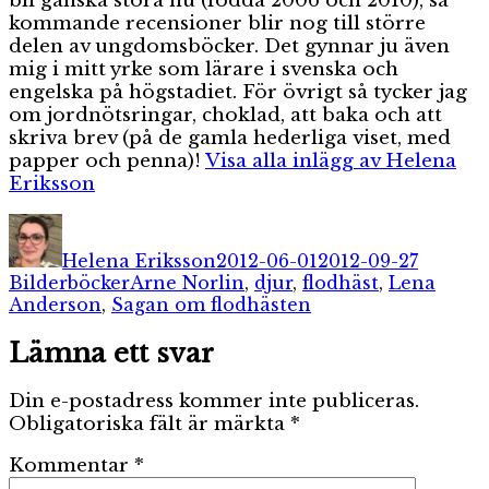
bli ganska stora nu (födda 2006 och 2010), så
kommande recensioner blir nog till större
delen av ungdomsböcker. Det gynnar ju även
mig i mitt yrke som lärare i svenska och
engelska på högstadiet. För övrigt så tycker jag
om jordnötsringar, choklad, att baka och att
skriva brev (på de gamla hederliga viset, med
papper och penna)!
Visa alla inlägg av Helena
Eriksson
Författare
Publicerat
Kategor
den
Helena Eriksson
2012-06-01
2012-09-27
Etiketter
Bilderböcker
Arne Norlin
,
djur
,
flodhäst
,
Lena
Anderson
,
Sagan om flodhästen
Lämna ett svar
Din e-postadress kommer inte publiceras.
Obligatoriska fält är märkta
*
Kommentar
*