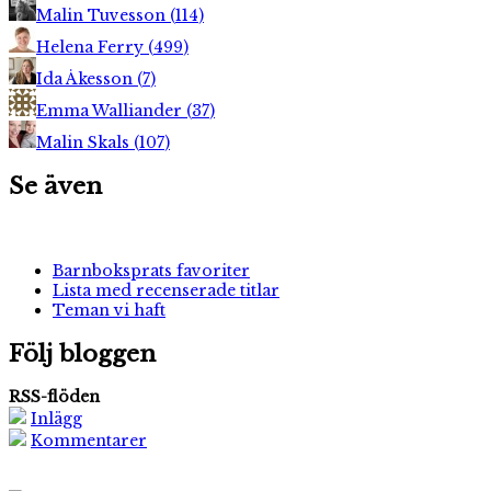
Malin Tuvesson
(
114
)
Helena Ferry
(
499
)
Ida Åkesson
(
7
)
Emma Walliander
(
37
)
Malin Skals
(
107
)
Se även
Barnboksprats favoriter
Lista med recenserade titlar
Teman vi haft
Följ bloggen
RSS-flöden
Inlägg
Kommentarer