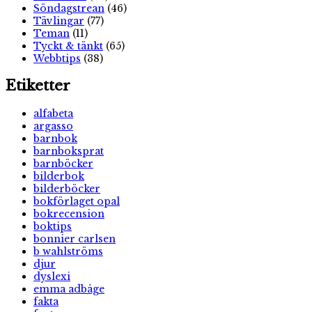
Söndagstrean
(46)
Tävlingar
(77)
Teman
(11)
Tyckt & tänkt
(65)
Webbtips
(38)
Etiketter
alfabeta
argasso
barnbok
barnboksprat
barnböcker
bilderbok
bilderböcker
bokförlaget opal
bokrecension
boktips
bonnier carlsen
b wahlströms
djur
dyslexi
emma adbåge
fakta