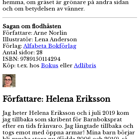
hemma, om gräset är grönare på andra sidan
och om betydelsen av vänner.
Sagan om flodhästen
Författare: Arne Norlin
Illustratör: Lena Anderson
Förlag:
Alfabeta Bokförlag
Antal sidor: 28
ISBN: 9789150114294
Köp: t.ex. hos
Bokus
eller
Adlibris
Författare:
Helena Eriksson
Jag heter Helena Eriksson och i juli 2019 kom
jag tillbaka som skribent för Barnboksprat
efter en tids frånvaro. Jag längtade tillbaka och
togs emot med öppna armar! Mina barn börjar