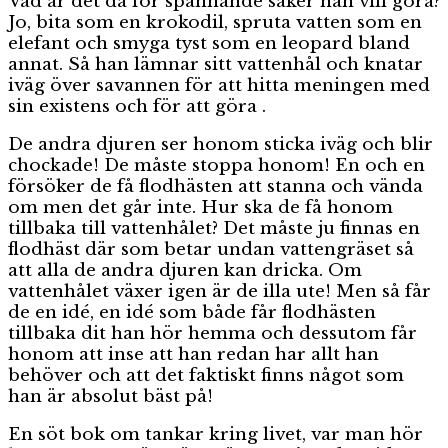
Vad är det då för spännande saker han vill göra?
Jo, bita som en krokodil, spruta vatten som en
elefant och smyga tyst som en leopard bland
annat. Så han lämnar sitt vattenhål och knatar
iväg över savannen för att hitta meningen med
sin existens och för att göra .
De andra djuren ser honom sticka iväg och blir
chockade! De måste stoppa honom! En och en
försöker de få flodhästen att stanna och vända
om men det går inte. Hur ska de få honom
tillbaka till vattenhålet? Det måste ju finnas en
flodhäst där som betar undan vattengräset så
att alla de andra djuren kan dricka. Om
vattenhålet växer igen är de illa ute! Men så får
de en idé, en idé som både får flodhästen
tillbaka dit han hör hemma och dessutom får
honom att inse att han redan har allt han
behöver och att det faktiskt finns något som
han är absolut bäst på!
En söt bok om tankar kring livet, var man hör