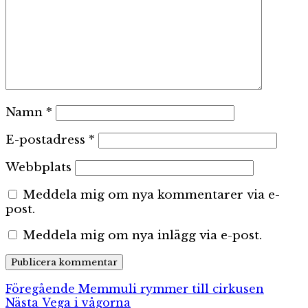
Namn
*
E-postadress
*
Webbplats
Meddela mig om nya kommentarer via e-
post.
Meddela mig om nya inlägg via e-post.
Inläggsnavigering
Föregående
Föregående
Memmuli rymmer till cirkusen
Nästa
inlägg:
Nästa
Vega i vågorna