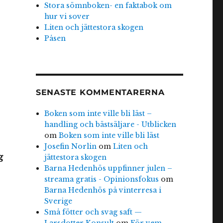
Stora sömnboken- en faktabok om
hur vi sover
Liten och jättestora skogen
Påsen
SENASTE KOMMENTARERNA
Boken som inte ville bli läst –
handling och bästsäljare - Utblicken
om
Boken som inte ville bli läst
Josefin Norlin
om
Liten och
g
jättestora skogen
Barna Hedenhös uppfinner julen –
streama gratis - Opinionsfokus
om
Barna Hedenhös på vinterresa i
Sverige
Små fötter och svag saft —
Larsdotter Konsult
om
För vem