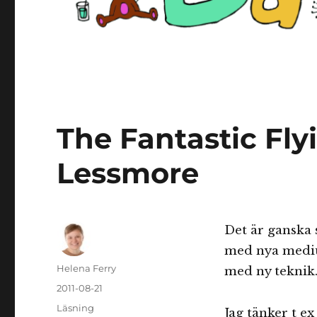
The Fantastic Fly
Lessmore
Det är ganska 
med nya mediu
Författare
Helena Ferry
med ny teknik
Publicerat
2011-08-21
den
Kategorier
Läsning
Jag tänker t ex