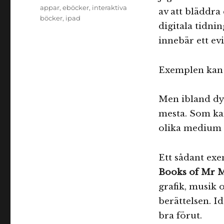
Etiketter
appar
,
eböcker
,
interaktiva
av att bläddra
böcker
,
ipad
digitala tidnin
innebär ett evi
Exemplen kan 
Men ibland dy
mesta. Som kan
olika medium 
Ett sådant exe
Books of Mr 
grafik, musik o
berättelsen. Id
bra förut.