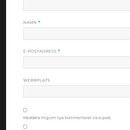
NAMN
*
E-POSTADRESS
*
WEBBPLATS
Meddela mig om nya kommentarer via e-post.