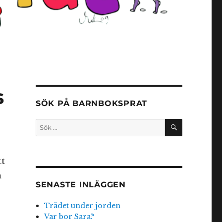
s
SÖK PÅ BARNBOKSPRAT
SÖK
Sök
efter:
tt
m
SENASTE INLÄGGEN
Trädet under jorden
Var bor Sara?