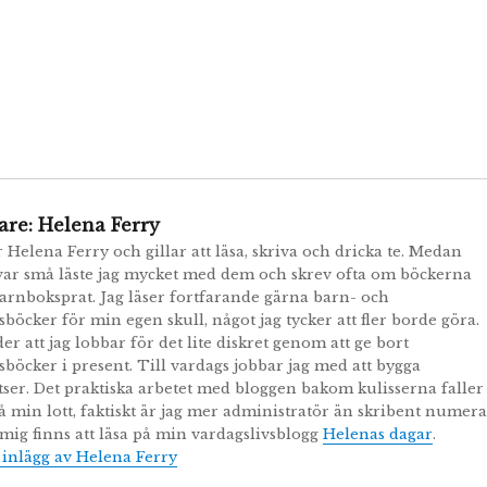
are:
Helena Ferry
r Helena Ferry och gillar att läsa, skriva och dricka te. Medan
ar små läste jag mycket med dem och skrev ofta om böckerna
arnboksprat. Jag läser fortfarande gärna barn- och
öcker för min egen skull, något jag tycker att fler borde göra.
er att jag lobbar för det lite diskret genom att ge bort
öcker i present. Till vardags jobbar jag med att bygga
ser. Det praktiska arbetet med bloggen bakom kulisserna faller
å min lott, faktiskt är jag mer administratör än skribent numera
ig finns att läsa på min vardagslivsblogg
Helenas dagar
.
a inlägg av Helena Ferry