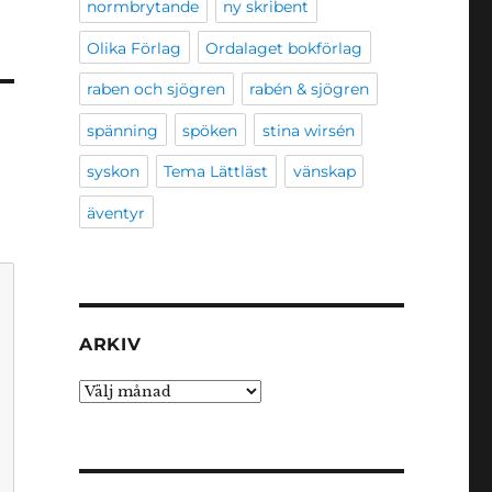
normbrytande
ny skribent
Olika Förlag
Ordalaget bokförlag
raben och sjögren
rabén & sjögren
spänning
spöken
stina wirsén
syskon
Tema Lättläst
vänskap
äventyr
ARKIV
Arkiv