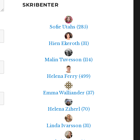
SKRIBENTER
Sofie Utahs
(
285
)
Hien Ekeroth
(
31
)
Malin Tuvesson
(
114
)
Helena Ferry
(
499
)
Emma Walliander
(
37
)
Helena Ziherl
(
70
)
Linda Ivarsson
(
31
)