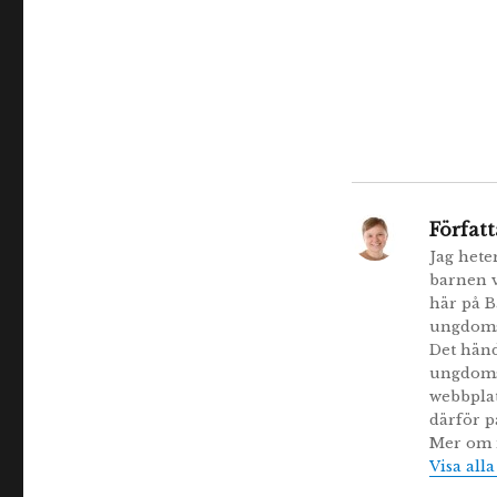
Författ
Jag hete
barnen v
här på B
ungdomsb
Det händ
ungdomsb
webbplat
därför p
Mer om m
Visa all