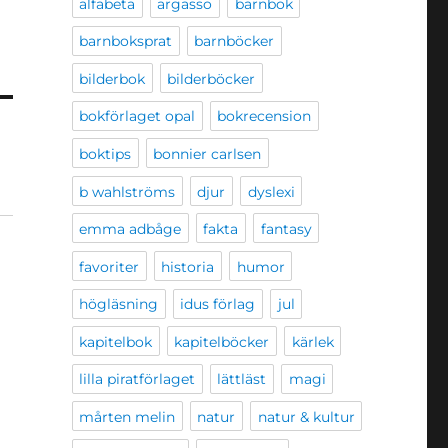
alfabeta
argasso
barnbok
barnboksprat
barnböcker
bilderbok
bilderböcker
bokförlaget opal
bokrecension
boktips
bonnier carlsen
b wahlströms
djur
dyslexi
emma adbåge
fakta
fantasy
favoriter
historia
humor
högläsning
idus förlag
jul
kapitelbok
kapitelböcker
kärlek
lilla piratförlaget
lättläst
magi
mårten melin
natur
natur & kultur