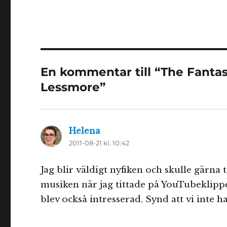
En kommentar till “The Fantas
Lessmore”
Helena
skriver:
2011-08-21 kl. 10:42
Jag blir väldigt nyfiken och skulle gärn
musiken när jag tittade på YouTubeklipp
blev också intresserad. Synd att vi inte h