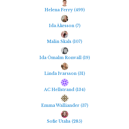
Helena Ferry
(
499
)
Ida Åkesson
(
7
)
Malin Skals
(
107
)
Ida Ömalm Ronvall
(
19
)
Linda Ivarsson
(
31
)
AC Hellstrand
(
134
)
Emma Walliander
(
37
)
Sofie Utahs
(
285
)