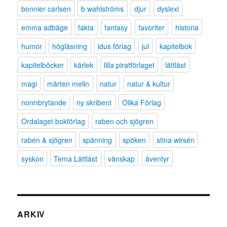
bonnier carlsen
b wahlströms
djur
dyslexi
emma adbåge
fakta
fantasy
favoriter
historia
humor
högläsning
idus förlag
jul
kapitelbok
kapitelböcker
kärlek
lilla piratförlaget
lättläst
magi
mårten melin
natur
natur & kultur
normbrytande
ny skribent
Olika Förlag
Ordalaget bokförlag
raben och sjögren
rabén & sjögren
spänning
spöken
stina wirsén
syskon
Tema Lättläst
vänskap
äventyr
ARKIV