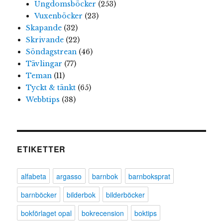
Ungdomsböcker
(253)
Vuxenböcker
(23)
Skapande
(32)
Skrivande
(22)
Söndagstrean
(46)
Tävlingar
(77)
Teman
(11)
Tyckt & tänkt
(65)
Webbtips
(38)
ETIKETTER
alfabeta
argasso
barnbok
barnboksprat
barnböcker
bilderbok
bilderböcker
bokförlaget opal
bokrecension
boktips