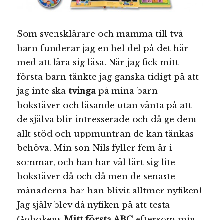
Som svensklärare och mamma till två
barn funderar jag en hel del på det här
med att lära sig läsa. När jag fick mitt
första barn tänkte jag ganska tidigt på att
jag inte ska
tvinga
på mina barn
bokstäver och läsande utan vänta på att
de själva blir intresserade och då ge dem
allt stöd och uppmuntran de kan tänkas
behöva. Min son Nils fyller fem år i
sommar, och han har väl lärt sig lite
bokstäver då och då men de senaste
månaderna har han blivit alltmer nyfiken!
Jag själv blev då nyfiken på att testa
Gobokens
Mitt första ABC
eftersom min