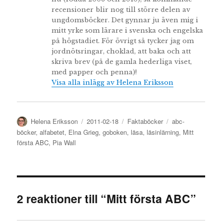
recensioner blir nog till större delen av
ungdomsböcker. Det gynnar ju även mig i
mitt yrke som lärare i svenska och engelska
på högstadiet. För övrigt så tycker jag om
jordnötsringar, choklad, att baka och att
skriva brev (på de gamla hederliga viset,
med papper och penna)!
Visa alla inlägg av Helena Eriksson
Författare
Publicerat
Kategorier
Etiketter
Helena Eriksson
2011-02-18
Faktaböcker
abc-
den
böcker
,
alfabetet
,
Elna Grieg
,
goboken
,
läsa
,
läsinlärning
,
Mitt
första ABC
,
Pia Wall
2 reaktioner till “Mitt första ABC”