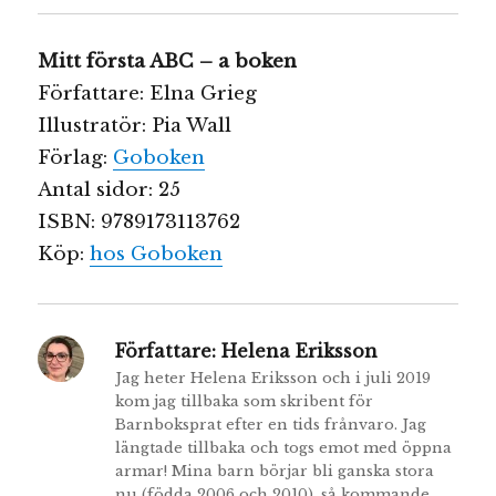
Mitt första ABC
– a boken
Författare: Elna Grieg
Illustratör: Pia Wall
Förlag:
Goboken
Antal sidor: 25
ISBN: 9789173113762
Köp:
hos Goboken
Författare:
Helena Eriksson
Jag heter Helena Eriksson och i juli 2019
kom jag tillbaka som skribent för
Barnboksprat efter en tids frånvaro. Jag
längtade tillbaka och togs emot med öppna
armar! Mina barn börjar bli ganska stora
nu (födda 2006 och 2010), så kommande