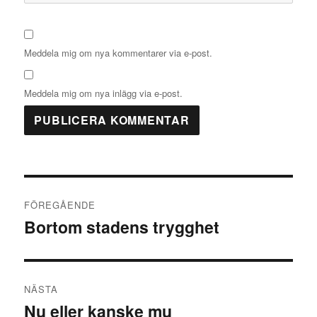
Meddela mig om nya kommentarer via e-post.
Meddela mig om nya inlägg via e-post.
Inläggsnavigering
FÖREGÅENDE
Bortom stadens trygghet
Föregående
inlägg:
NÄSTA
Nu eller kanske mu
Nästa