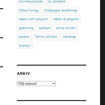
normbrytande
ny skribent
Olika Förlag
Ordalaget bokförlag
raben och sjögren
rabén & sjögren
spänning
spöken
stina wirsén
syskon
Tema Lättläst
vänskap
äventyr
ARKIV
Arkiv