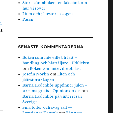
Stora sömnboken- en faktabok om
hur vi sover
Liten och jättestora skogen
Påsen
m
st
SENASTE KOMMENTARERNA
Boken som inte ville bli läst –
handling och bästsäljare - Utblicken
om
Boken som inte ville bli läst
Josefin Norlin
om
Liten och
jättestora skogen
Barna Hedenhös uppfinner julen –
streama gratis - Opinionsfokus
om
Barna Hedenhös på vinterresa i
Sverige
Små fötter och svag saft —
Larsdotter Konsult
om
För vem