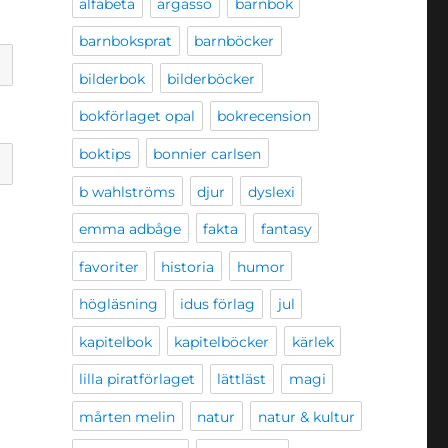
alfabeta
argasso
barnbok
barnboksprat
barnböcker
bilderbok
bilderböcker
bokförlaget opal
bokrecension
boktips
bonnier carlsen
b wahlströms
djur
dyslexi
emma adbåge
fakta
fantasy
favoriter
historia
humor
högläsning
idus förlag
jul
kapitelbok
kapitelböcker
kärlek
lilla piratförlaget
lättläst
magi
mårten melin
natur
natur & kultur