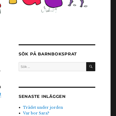
SÖK PÅ BARNBOKSPRAT
SÖK
Sök
efter:
r
h
t
SENASTE INLÄGGEN
Trädet under jorden
Var bor Sara?