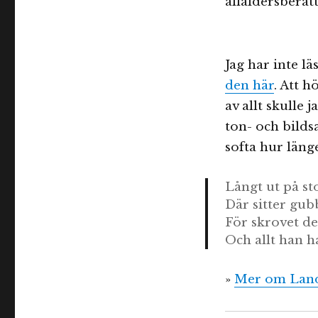
allåldersberät
Jag har inte 
den här
. Att 
av allt skulle 
ton- och bilds
softa hur läng
Långt ut på st
Där sitter gub
För skrovet de
Och allt han h
»
Mer om Lan