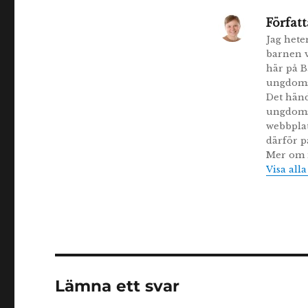
Författ
Jag hete
barnen v
här på B
ungdomsb
Det händ
ungdomsb
webbplat
därför p
Mer om m
Visa all
Lämna ett svar