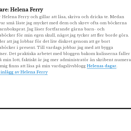
are:
Helena Ferry
r Helena Ferry och gillar att läsa, skriva och dricka te. Medan
ar små läste jag mycket med dem och skrev ofta om böckerna
arnboksprat. Jag läser fortfarande gärna barn- och
öcker för min egen skull, något jag tycker att fler borde göra.
er att jag lobbar för det lite diskret genom att ge bort
öcker i present. Till vardags jobbar jag med att bygga
ser. Det praktiska arbetet med bloggen bakom kulisserna faller
å min lott, faktiskt är jag mer administratör än skribent numera
ig finns att läsa på min vardagslivsblogg
Helenas dagar
.
a inlägg av Helena Ferry