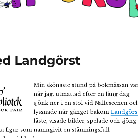
ed Landgörst
Min skönaste stund på bokmässan va
när jag, utmattad efter en lång dag,
sjönk ner i en stol vid Nallescenen oc
lyssnade när gänget bakom
Landgörs
läste, visade bilder, spelade och sjöng
a figur som namngivit en stämningsfull