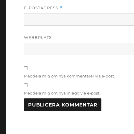
E-POSTADRESS
*
WEBBPLATS
Meddela mig om nya kommentarer via e-post.
Meddela mig om nya inlägg via e-post.