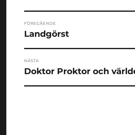
Inläggsnavigering
FÖREGÅENDE
Landgörst
Föregående
inlägg:
NÄSTA
Doktor Proktor och värl
Nästa
inlägg: