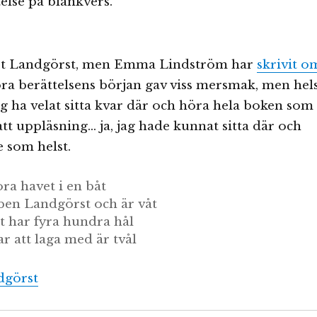
telse på blankvers.
läst Landgörst, men Emma Lindström har
skrivit o
höra berättelsens början gav viss mersmak, men hel
jag ha velat sitta kvar där och höra hela boken som
att uppläsning… ja, jag hade kunnat sitta där och
e som helst.
ora havet i en båt
ben Landgörst och är våt
t har fyra hundra hål
ar att laga med är tvål
dgörst