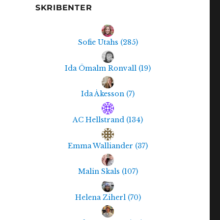
SKRIBENTER
Sofie Utahs
(
285
)
Ida Ömalm Ronvall
(
19
)
Ida Åkesson
(
7
)
AC Hellstrand
(
134
)
Emma Walliander
(
37
)
Malin Skals
(
107
)
Helena Ziherl
(
70
)