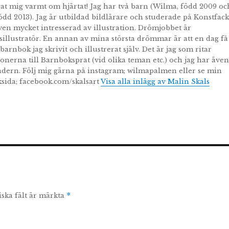
egat mig varmt om hjärtat! Jag har två barn (Wilma, född 2009 oc
ödd 2013). Jag är utbildad bildlärare och studerade på Konstfack
ven mycket intresserad av illustration. Drömjobbet är
illustratör. En annan av mina största drömmar är att en dag få
barnbok jag skrivit och illustrerat själv. Det är jag som ritar
tionerna till Barnboksprat (vid olika teman etc.) och jag har även
adern. Följ mig gärna på instagram; wilmapalmen eller se min
sida; facebook.com/skalsart
Visa alla inlägg av Malin Skals
iska fält är märkta
*