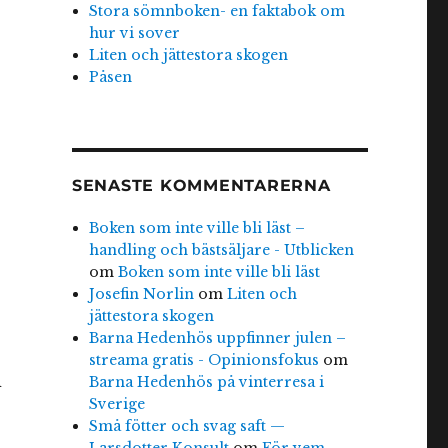
Stora sömnboken- en faktabok om
hur vi sover
Liten och jättestora skogen
Påsen
SENASTE KOMMENTARERNA
Boken som inte ville bli läst –
handling och bästsäljare - Utblicken
om
Boken som inte ville bli läst
Josefin Norlin
om
Liten och
jättestora skogen
Barna Hedenhös uppfinner julen –
streama gratis - Opinionsfokus
om
n
Barna Hedenhös på vinterresa i
Sverige
Små fötter och svag saft —
Larsdotter Konsult
om
För vem