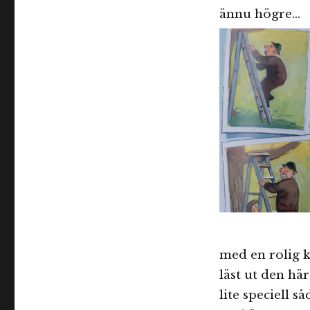
ännu högre…
med en rolig k
läst ut den här
lite speciell så