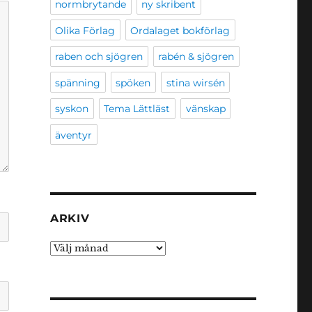
normbrytande
ny skribent
Olika Förlag
Ordalaget bokförlag
raben och sjögren
rabén & sjögren
spänning
spöken
stina wirsén
syskon
Tema Lättläst
vänskap
äventyr
ARKIV
Arkiv