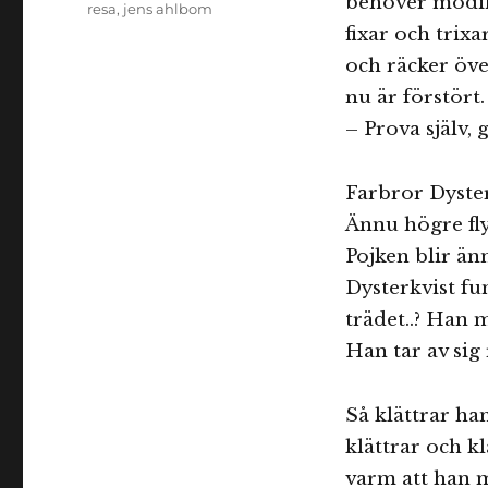
behöver modif
resa
,
jens ahlbom
fixar och trixa
och räcker öve
nu är förstört.
– Prova själv,
Farbror Dyster
Ännu högre flyg
Pojken blir änn
Dysterkvist fu
trädet..? Han 
Han tar av sig
Så klättrar ha
klättrar och k
varm att han m