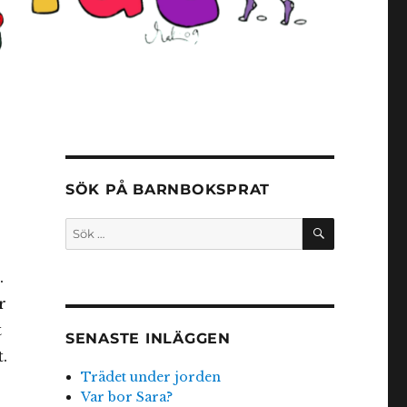
SÖK PÅ BARNBOKSPRAT
SÖK
Sök
efter:
.
r
t
SENASTE INLÄGGEN
.
Trädet under jorden
Var bor Sara?