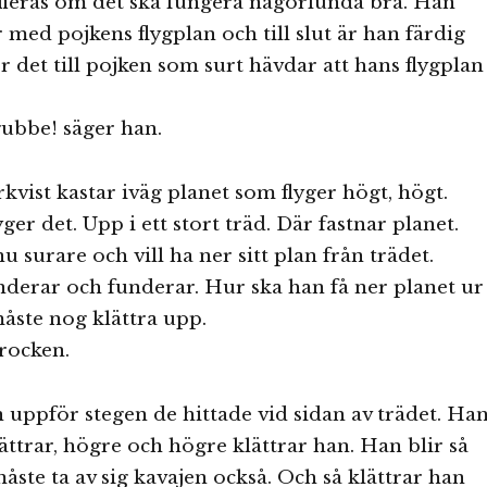
ieras om det ska fungera någorlunda bra. Han
r med pojkens flygplan och till slut är han färdig
r det till pojken som surt hävdar att hans flygplan
 gubbe! säger han.
kvist kastar iväg planet som flyger högt, högt.
er det. Upp i ett stort träd. Där fastnar planet.
u surare och vill ha ner sitt plan från trädet.
nderar och funderar. Hur ska han få ner planet ur
måste nog klättra upp.
 rocken.
n uppför stegen de hittade vid sidan av trädet. Ha
lättrar, högre och högre klättrar han. Han blir så
åste ta av sig kavajen också. Och så klättrar han