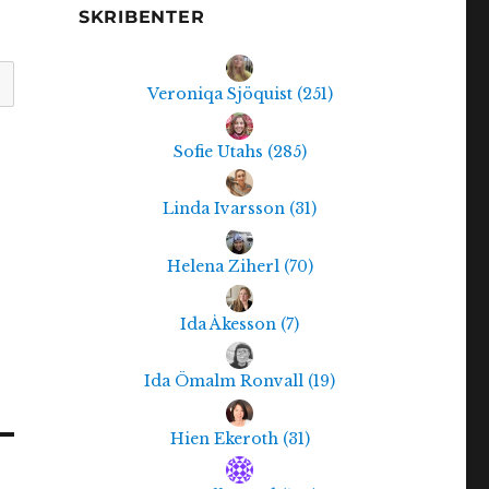
SKRIBENTER
Veroniqa Sjöquist
(
251
)
Sofie Utahs
(
285
)
Linda Ivarsson
(
31
)
Helena Ziherl
(
70
)
Ida Åkesson
(
7
)
Ida Ömalm Ronvall
(
19
)
Hien Ekeroth
(
31
)