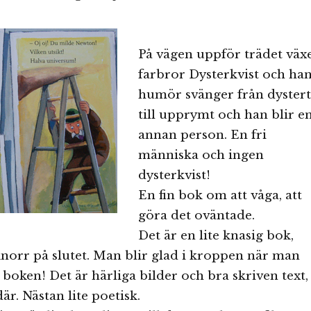
På vägen uppför trädet väx
farbror Dysterkvist och ha
humör svänger från dystert
till upprymt och han blir e
annan person. En fri
människa och ingen
dysterkvist!
En fin bok om att våga, att
göra det oväntade.
Det är en lite knasig bok,
norr på slutet. Man blir glad i kroppen när man
 boken! Det är härliga bilder och bra skriven text,
där. Nästan lite poetisk.