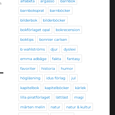
alfabeta
argasso
barnbok
h
barnboksprat
barnböcker
bilderbok
bilderböcker
bokförlaget opal
bokrecension
boktips
bonnier carlsen
b wahlströms
djur
dyslexi
emma adbåge
fakta
fantasy
favoriter
historia
humor
högläsning
idus förlag
jul
kapitelbok
kapitelböcker
kärlek
lilla piratförlaget
lättläst
magi
mårten melin
natur
natur & kultur