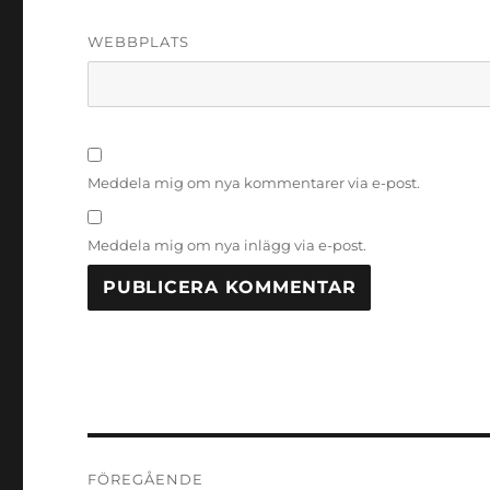
WEBBPLATS
Meddela mig om nya kommentarer via e-post.
Meddela mig om nya inlägg via e-post.
Inläggsnavigering
FÖREGÅENDE