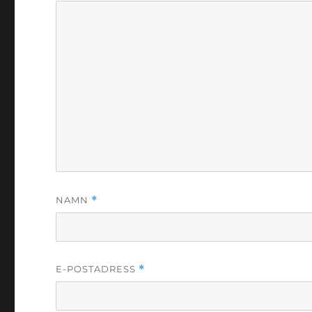
NAMN
*
E-POSTADRESS
*