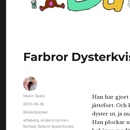
Farbror Dysterkvi
Författare
Malin Skals
Han har gjort 
Publicerat
2010-06-18
jättefort. Och 
den
Kategorier
Bilderböcker
dyster ut, ja m
Etiketter
alfabeta
,
anders nyman
,
Han plockar up
fantasi
,
farbror dysterkvists