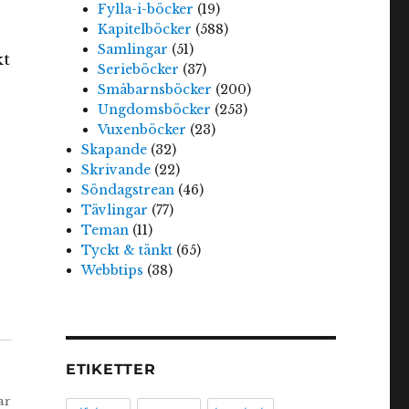
Fylla-i-böcker
(19)
Kapitelböcker
(588)
Samlingar
(51)
kt
Serieböcker
(37)
Småbarnsböcker
(200)
Ungdomsböcker
(253)
Vuxenböcker
(23)
Skapande
(32)
Skrivande
(22)
Söndagstrean
(46)
Tävlingar
(77)
Teman
(11)
Tyckt & tänkt
(65)
Webbtips
(38)
ETIKETTER
ar