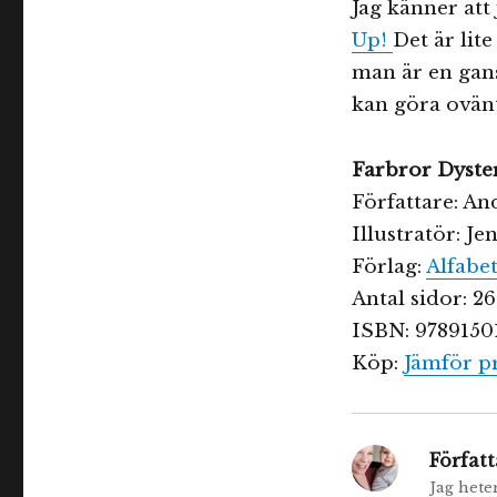
Jag känner att 
Up!
Det är lit
man är en gans
kan göra ovän
Farbror Dyster
Författare: A
Illustratör: J
Förlag:
Alfabe
Antal sidor: 26
ISBN: 978915
Köp:
Jämför pr
Författ
Jag hete