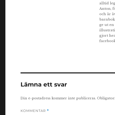
alltid l
Anton, f
och är ä
barnboks
ge ut en 
illustra
gjort he
facebook
Lämna ett svar
Din e-postadress kommer inte publiceras.
Obligator
KOMMENTAR
*