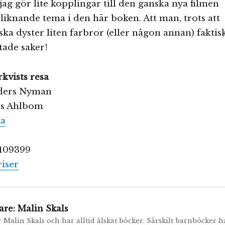
jag gör lite kopplingar till den ganska nya filmen
e liknande tema i den här boken. Att man, trots att
ka dyster liten farbror (eller någon annan) faktis
tade saker!
kvists resa
nders Nyman
ens Ahlbom
ta
0109399
iser
are:
Malin Skals
r Malin Skals och har alltid älskat böcker. Särskilt barnböcker h