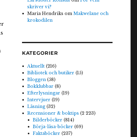
skriver vi?
Maria Hendriks
om
Makwelane och
krokodilen
er
ns
n
KATEGORIER
Aktuellt
(216)
Bibliotek och butiker
(15)
Bloggen
(58)
Bokklubbar
(8)
Efterlysningar
(19)
Intervjuer
(19)
Läsning
(32)
Recensioner & boktips
(2 223)
Bilderböcker
(814)
Börja-läsa-böcker
(69)
Faktaböcker
(237)