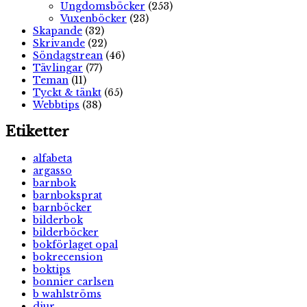
Ungdomsböcker
(253)
Vuxenböcker
(23)
Skapande
(32)
Skrivande
(22)
Söndagstrean
(46)
Tävlingar
(77)
Teman
(11)
Tyckt & tänkt
(65)
Webbtips
(38)
Etiketter
alfabeta
argasso
barnbok
barnboksprat
barnböcker
bilderbok
bilderböcker
bokförlaget opal
bokrecension
boktips
bonnier carlsen
b wahlströms
djur