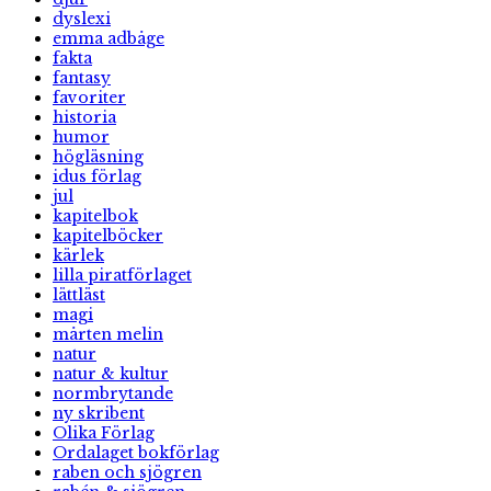
dyslexi
emma adbåge
fakta
fantasy
favoriter
historia
humor
högläsning
idus förlag
jul
kapitelbok
kapitelböcker
kärlek
lilla piratförlaget
lättläst
magi
mårten melin
natur
natur & kultur
normbrytande
ny skribent
Olika Förlag
Ordalaget bokförlag
raben och sjögren