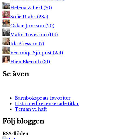
Helena Ziherl
(
70
)
Sofie Utahs
(
285
)
Oskar Jonsson
(
20
)
Malin Tuvesson
(
114
)
Ida Åkesson
(
7
)
Veroniqa Sjöquist
(
251
)
Hien Ekeroth
(
31
)
Se även
Barnboksprats favoriter
Lista med recenserade titlar
Teman vi haft
Följ bloggen
RSS-flöden