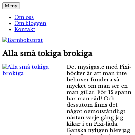
Hoppa
Meny
Barnboksprat
– en blogg om barnböcker
till
innehåll
Om oss
Om bloggen
Kontakt
Alla små tokiga brokiga
Det mysigaste med Pixi-
böcker är att man inte
behöver fundera så
mycket om man ser en
man gillar. För 12 spänn
har man råd! Och
dessutom finns det
något oemotståndligt
nästan varje gång jag
kikar i en Pixi-låda.
Ganska nyligen blev jag