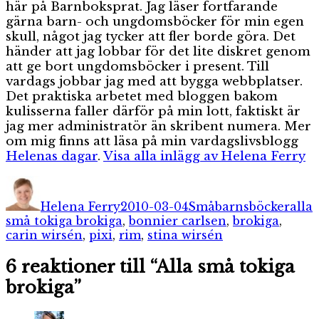
här på Barnboksprat. Jag läser fortfarande
gärna barn- och ungdomsböcker för min egen
skull, något jag tycker att fler borde göra. Det
händer att jag lobbar för det lite diskret genom
att ge bort ungdomsböcker i present. Till
vardags jobbar jag med att bygga webbplatser.
Det praktiska arbetet med bloggen bakom
kulisserna faller därför på min lott, faktiskt är
jag mer administratör än skribent numera. Mer
om mig finns att läsa på min vardagslivsblogg
Helenas dagar
.
Visa alla inlägg av Helena Ferry
Författare
Publicerat
Kategorier
Etike
den
Helena Ferry
2010-03-04
Småbarnsböcker
alla
små tokiga brokiga
,
bonnier carlsen
,
brokiga
,
carin wirsén
,
pixi
,
rim
,
stina wirsén
6 reaktioner till “Alla små tokiga
brokiga”