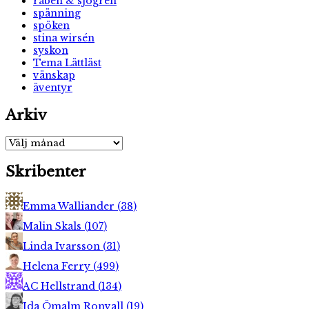
rabén & sjögren
spänning
spöken
stina wirsén
syskon
Tema Lättläst
vänskap
äventyr
Arkiv
Arkiv
Skribenter
Emma Walliander
(
38
)
Malin Skals
(
107
)
Linda Ivarsson
(
31
)
Helena Ferry
(
499
)
AC Hellstrand
(
134
)
Ida Ömalm Ronvall
(
19
)