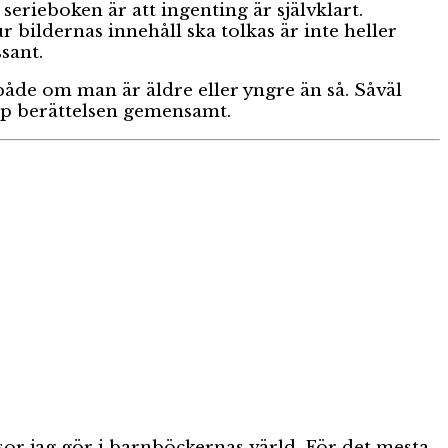
serieboken är att ingenting är självklart.
r bildernas innehåll ska tolkas är inte heller
ssant.
både om man är äldre eller yngre än så. Såväl
pp berättelsen gemensamt.
sor jag gör i barnböckernas värld. För det mesta