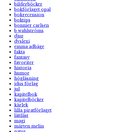
bilderböcker
bokförlaget opal
bokrecension
boktips
bonnier carlsen
b wahlströms
djur
dyslexi
emma adbåge
fakta
fantasy
favoriter
historia
humor
högläsning
idus förlag
jul
kapitelbok
kapitelböcker
kärlek
lilla piratförlaget
lättläst
magi
mårten melin
natur