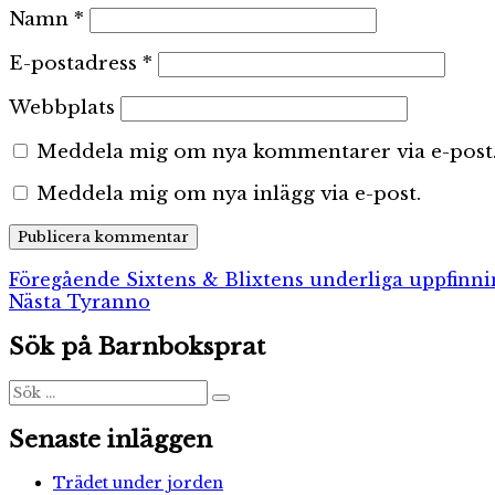
Namn
*
E-postadress
*
Webbplats
Meddela mig om nya kommentarer via e-post
Meddela mig om nya inlägg via e-post.
Inläggsnavigering
Föregående
Föregående
Sixtens & Blixtens underliga uppfinni
Nästa
inlägg:
Nästa
Tyranno
inlägg:
Sök på Barnboksprat
Sök
Sök
efter:
Senaste inläggen
Trädet under jorden