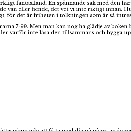
märkligt fantasiland. En spännande sak med den här 
vän eller fiende, det vet vi inte riktigt innan. Hu
igt, för det är friheten i tolkningen som är så intre
åldrarna 7-99. Men man kan nog ha glädje av boken 
ller varför inte läsa den tillsammans och bygga u
ättespännande att få ta med dig på några av de re