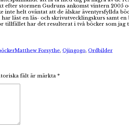
rekt efter stormen Gudruns ankomst vintern 2005 o
inte helt oväntat att de älskar äventyrsfyllda böc
har läst en läs- och skrivutvecklingskurs samt en
r tillfället har det resulterat i två böcker som jag
orier
Etiketter
böcker
Matthew Forsythe
,
Ojingogo
,
Ordbilder
toriska fält är märkta
*