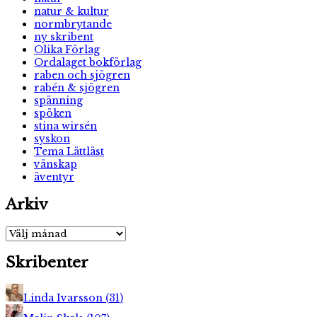
natur & kultur
normbrytande
ny skribent
Olika Förlag
Ordalaget bokförlag
raben och sjögren
rabén & sjögren
spänning
spöken
stina wirsén
syskon
Tema Lättläst
vänskap
äventyr
Arkiv
Arkiv
Skribenter
Linda Ivarsson
(
31
)