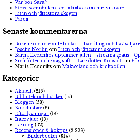
Var bor Sara?
Stora sömnboken- en faktabok om hur vi sover
Liten och jättestora skogen
Påsen
Senaste kommentarerna
Boken som inte ville bli läst – handling och bästsäljare
Josefin Norlin
om
Liten och jättestora skogen
Barna Hedenhös uppfinner julen – streama gratis - O
Små fötter och svag saft — Larsdotter Konsult
om
För
Maria Hendriks
om
Makwelane och krokodilen
Kategorier
Aktuellt
(216)
Bibliotek och butiker
(15)
Bloggen
(58)
Bokklubbar
(8)
Efterlysningar
(19)
Intervjuer
(19)
Läsning
(32)
Recensioner & boktips
(2 223)
Bilderböcker
(814)