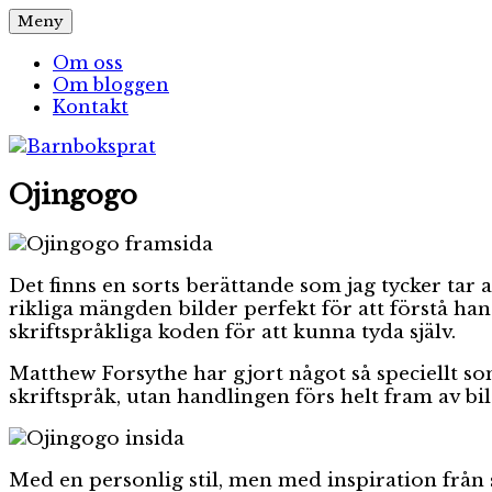
Hoppa
Meny
Barnboksprat
– en blogg om barnböcker
till
innehåll
Om oss
Om bloggen
Kontakt
Ojingogo
Det finns en sorts berättande som jag tycker tar a
rikliga mängden bilder perfekt för att förstå h
skriftspråkliga koden för att kunna tyda själv.
Matthew Forsythe har gjort något så speciellt so
skriftspråk, utan handlingen förs helt fram av bi
Med en personlig stil, men med inspiration från