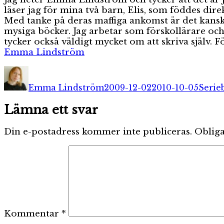
läser jag för mina två barn, Elis, som föddes di
Med tanke på deras maffiga ankomst är det kanske 
mysiga böcker. Jag arbetar som förskollärare och 
tycker också väldigt mycket om att skriva själv. Fö
Emma Lindström
Författare
Publicerat
Kateg
den
Emma Lindström
2009-12-02
2010-10-05
Serie
Lämna ett svar
Din e-postadress kommer inte publiceras.
Obliga
Kommentar
*