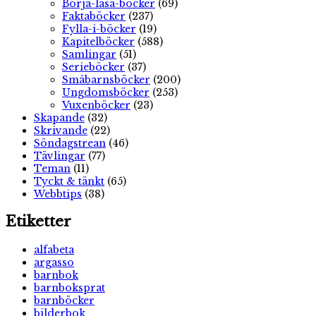
Börja-läsa-böcker
(69)
Faktaböcker
(237)
Fylla-i-böcker
(19)
Kapitelböcker
(588)
Samlingar
(51)
Serieböcker
(37)
Småbarnsböcker
(200)
Ungdomsböcker
(253)
Vuxenböcker
(23)
Skapande
(32)
Skrivande
(22)
Söndagstrean
(46)
Tävlingar
(77)
Teman
(11)
Tyckt & tänkt
(65)
Webbtips
(38)
Etiketter
alfabeta
argasso
barnbok
barnboksprat
barnböcker
bilderbok