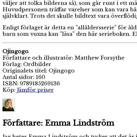
väljer att tolka bilderna så), som går runt i ett 
Huvudpersonen träffar varelser som kan vara både 
självklart. Trots det skulle bildtext vara överflöd
Enligt förlaget är detta en ”allåldersserie” för 
barn som vuxna kan ”läsa” den här serieboken. E
Ojingogo
Författare och illustratör: Matthew Forsythe
Förlag: Ordbilder
Originalets titel: Ojingogo
Antal sidor: 160
ISBN: 9789185269136
Köp:
Jämför priser
Författare:
Emma Lindström
Jag heter Emma Lindström och tycker att det är j