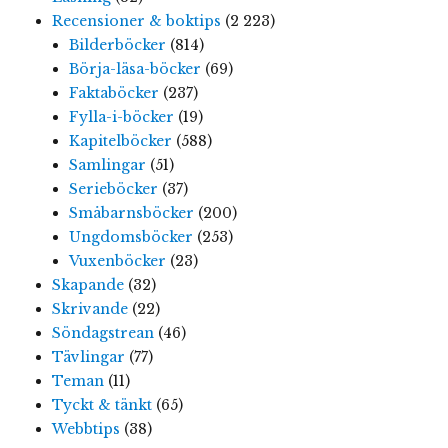
Recensioner & boktips
(2 223)
Bilderböcker
(814)
Börja-läsa-böcker
(69)
Faktaböcker
(237)
Fylla-i-böcker
(19)
Kapitelböcker
(588)
Samlingar
(51)
Serieböcker
(37)
Småbarnsböcker
(200)
Ungdomsböcker
(253)
Vuxenböcker
(23)
Skapande
(32)
Skrivande
(22)
Söndagstrean
(46)
Tävlingar
(77)
Teman
(11)
Tyckt & tänkt
(65)
Webbtips
(38)