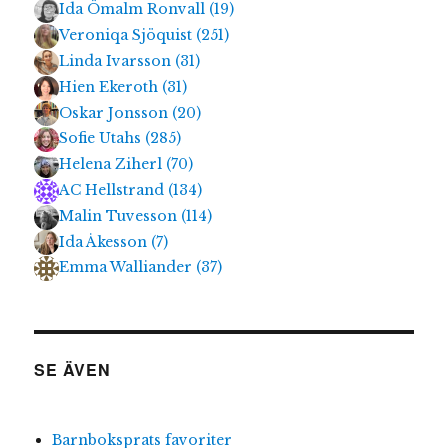
Ida Ömalm Ronvall
(
19
)
Veroniqa Sjöquist
(
251
)
Linda Ivarsson
(
31
)
Hien Ekeroth
(
31
)
Oskar Jonsson
(
20
)
Sofie Utahs
(
285
)
Helena Ziherl
(
70
)
AC Hellstrand
(
134
)
Malin Tuvesson
(
114
)
Ida Åkesson
(
7
)
Emma Walliander
(
37
)
SE ÄVEN
Barnboksprats favoriter