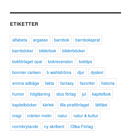
ETIKETTER
alfabeta
argasso
barnbok
barnboksprat
barnböcker
bilderbok
bilderböcker
bokförlaget opal
bokrecension
boktips
bonnier carlsen
b wahlströms
djur
dyslexi
emma adbåge
fakta
fantasy
favoriter
historia
humor
högläsning
idus förlag
jul
kapitelbok
kapitelböcker
kärlek
lilla piratförlaget
lättläst
magi
mårten melin
natur
natur & kultur
normbrytande
ny skribent
Olika Förlag