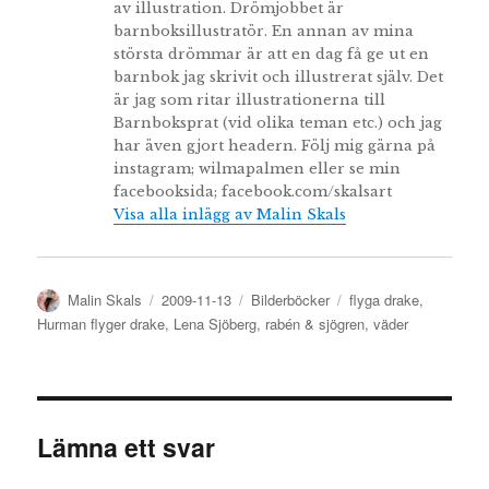
av illustration. Drömjobbet är
barnboksillustratör. En annan av mina
största drömmar är att en dag få ge ut en
barnbok jag skrivit och illustrerat själv. Det
är jag som ritar illustrationerna till
Barnboksprat (vid olika teman etc.) och jag
har även gjort headern. Följ mig gärna på
instagram; wilmapalmen eller se min
facebooksida; facebook.com/skalsart
Visa alla inlägg av Malin Skals
Författare
Publicerat
Kategorier
Etiketter
Malin Skals
2009-11-13
Bilderböcker
flyga drake
,
den
Hurman flyger drake
,
Lena Sjöberg
,
rabén & sjögren
,
väder
Lämna ett svar