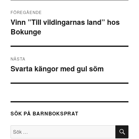
Inläggsnavigering
FÖREGÅENDE
Vinn ”Till vildingarnas land” hos
Föregående
Bokunge
inlägg:
NÄSTA
Svarta kängor med gul söm
Nästa
inlägg:
SÖK PÅ BARNBOKSPRAT
SÖ
Sök
efter: