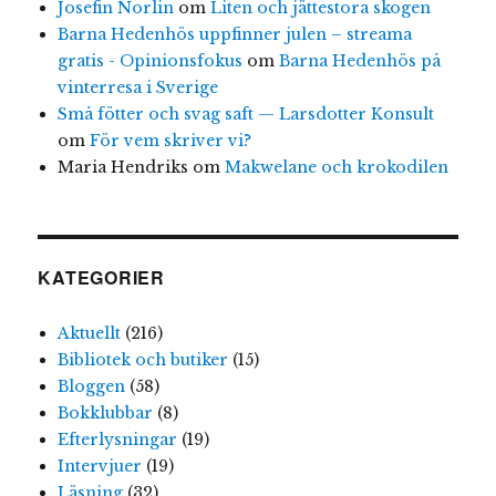
Josefin Norlin
om
Liten och jättestora skogen
Barna Hedenhös uppfinner julen – streama
gratis - Opinionsfokus
om
Barna Hedenhös på
vinterresa i Sverige
Små fötter och svag saft — Larsdotter Konsult
om
För vem skriver vi?
Maria Hendriks
om
Makwelane och krokodilen
KATEGORIER
Aktuellt
(216)
Bibliotek och butiker
(15)
Bloggen
(58)
Bokklubbar
(8)
Efterlysningar
(19)
Intervjuer
(19)
Läsning
(32)