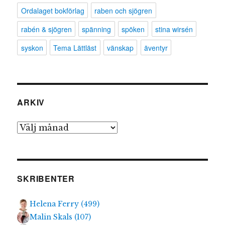
Ordalaget bokförlag
raben och sjögren
rabén & sjögren
spänning
spöken
stina wirsén
syskon
Tema Lättläst
vänskap
äventyr
ARKIV
Arkiv
SKRIBENTER
Helena Ferry
(
499
)
Malin Skals
(
107
)