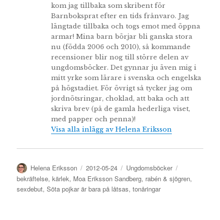
kom jag tillbaka som skribent för
Barnboksprat efter en tids frånvaro. Jag
längtade tillbaka och togs emot med öppna
armar! Mina barn börjar bli ganska stora
nu (födda 2006 och 2010), så kommande
recensioner blir nog till större delen av
ungdomsböcker. Det gynnar ju även mig i
mitt yrke som lärare i svenska och engelska
på högstadiet. För övrigt så tycker jag om
jordnötsringar, choklad, att baka och att
skriva brev (på de gamla hederliga viset,
med papper och penna)!
Visa alla inlägg av Helena Eriksson
Författare
Publicerat
Kategorier
Etiketter
Helena Eriksson
2012-05-24
Ungdomsböcker
den
bekräftelse
,
kärlek
,
Moa Eriksson Sandberg
,
rabén & sjögren
,
sexdebut
,
Söta pojkar är bara på låtsas
,
tonåringar