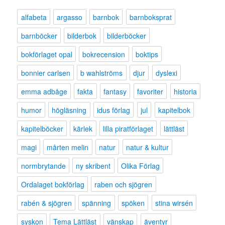
alfabeta
argasso
barnbok
barnboksprat
barnböcker
bilderbok
bilderböcker
bokförlaget opal
bokrecension
boktips
bonnier carlsen
b wahlströms
djur
dyslexi
emma adbåge
fakta
fantasy
favoriter
historia
humor
högläsning
idus förlag
jul
kapitelbok
kapitelböcker
kärlek
lilla piratförlaget
lättläst
magi
mårten melin
natur
natur & kultur
normbrytande
ny skribent
Olika Förlag
Ordalaget bokförlag
raben och sjögren
rabén & sjögren
spänning
spöken
stina wirsén
syskon
Tema Lättläst
vänskap
äventyr