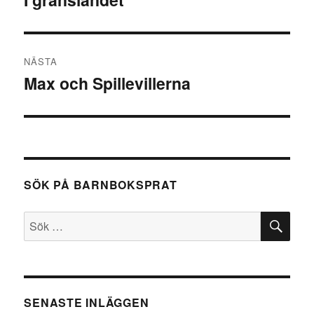
inlägg:
NÄSTA
Max och Spillevillerna
Nästa
inlägg:
SÖK PÅ BARNBOKSPRAT
SÖ
Sök
efter:
SENASTE INLÄGGEN