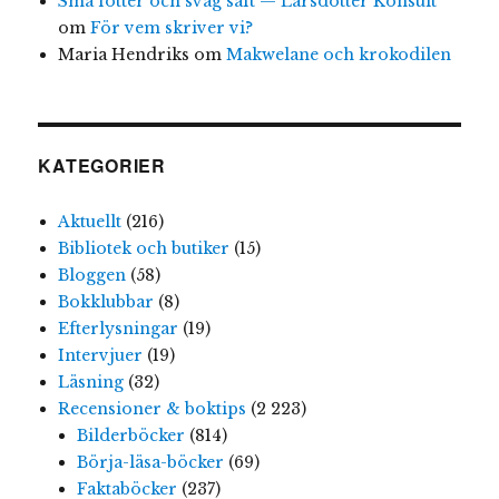
Små fötter och svag saft — Larsdotter Konsult
om
För vem skriver vi?
Maria Hendriks
om
Makwelane och krokodilen
KATEGORIER
Aktuellt
(216)
Bibliotek och butiker
(15)
Bloggen
(58)
Bokklubbar
(8)
Efterlysningar
(19)
Intervjuer
(19)
Läsning
(32)
Recensioner & boktips
(2 223)
Bilderböcker
(814)
Börja-läsa-böcker
(69)
Faktaböcker
(237)