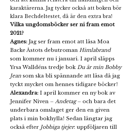
karaktärerna. Jag tycker också att boken bör
klara Bechdeltestet, då är den extra bra!
Vilka ungdomsböcker ser ni fram emot
2021?
A
gnes:
Jag ser fram emot att läsa Moa
Backe Åstots debutroman
Himlabrand
som kommer nu i januari. I april släpps
Yrsa Walldéns tredje bok
Du är min Bobby
Jean
som ska bli spännande att läsa då jag
tyckt mycket om hennes tidigare böcker!
Alexandra:
I april kommer en ny bok av
Jennifer Niven –
Andetag
– och bara det
underbara omslaget ger den en given
plats i min bokhylla! Sedan längtar jag
också efter
Jobbiga tjejer
: uppföljaren till