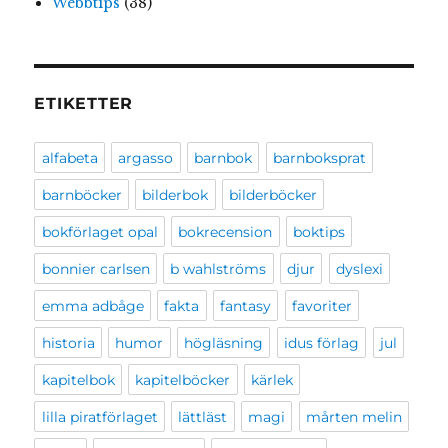
Webbtips
(38)
ETIKETTER
alfabeta
argasso
barnbok
barnboksprat
barnböcker
bilderbok
bilderböcker
bokförlaget opal
bokrecension
boktips
bonnier carlsen
b wahlströms
djur
dyslexi
emma adbåge
fakta
fantasy
favoriter
historia
humor
högläsning
idus förlag
jul
kapitelbok
kapitelböcker
kärlek
lilla piratförlaget
lättläst
magi
mårten melin