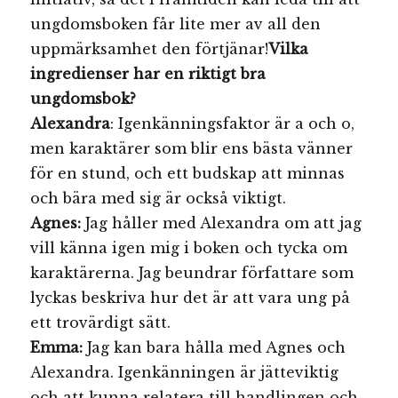
ungdomsboken får lite mer av all den
uppmärksamhet den förtjänar!
Vilka
ingredienser har en riktigt bra
ungdomsbok?
Alexandra
: Igenkänningsfaktor är a och o,
men karaktärer som blir ens bästa vänner
för en stund, och ett budskap att minnas
och bära med sig är också viktigt.
Agnes:
Jag håller med Alexandra om att jag
vill känna igen mig i boken och tycka om
karaktärerna. Jag beundrar författare som
lyckas beskriva hur det är att vara ung på
ett trovärdigt sätt.
Emm
a:
Jag kan bara hålla med Agnes och
Alexandra. Igenkänningen är jätteviktig
och att kunna relatera till handlingen och