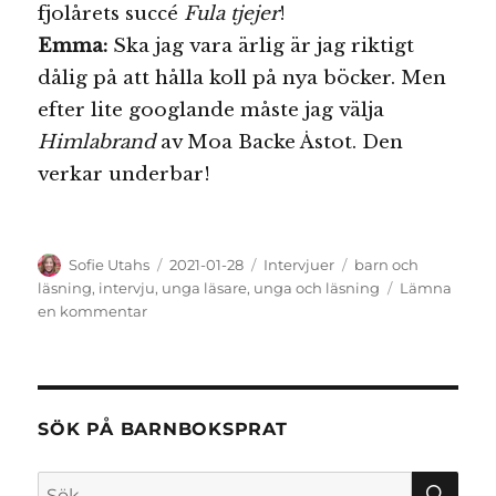
fjolårets succé
Fula tjejer
!
Emma:
Ska jag vara ärlig är jag riktigt
dålig på att hålla koll på nya böcker. Men
efter lite googlande måste jag välja
Himlabrand
av Moa Backe Åstot. Den
verkar underbar!
Författare
Publicerat
Kategorier
Etiketter
Sofie Utahs
2021-01-28
Intervjuer
barn och
den
läsning
,
intervju
,
unga läsare
,
unga och läsning
Lämna
till
en kommentar
Intervju:
skaparna
av
communityt
Unga
SÖK PÅ BARNBOKSPRAT
läsare
SÖ
Sök