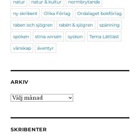
natur
natur & kultur
normbrytande
ny skribent
Olika Förlag
Ordalaget bokförlag
raben och sjögren
rabén & sjögren
spänning
spöken
stina wirsén
syskon
Tema Lättläst
vänskap
äventyr
ARKIV
Arkiv
SKRIBENTER