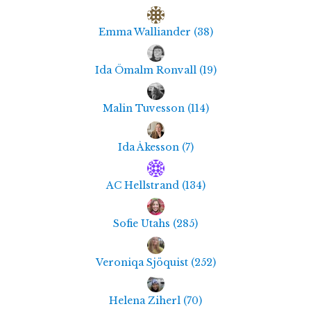
Emma Walliander
(
38
)
Ida Ömalm Ronvall
(
19
)
Malin Tuvesson
(
114
)
Ida Åkesson
(
7
)
AC Hellstrand
(
134
)
Sofie Utahs
(
285
)
Veroniqa Sjöquist
(
252
)
Helena Ziherl
(
70
)