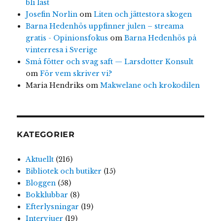
bli läst
Josefin Norlin
om
Liten och jättestora skogen
Barna Hedenhös uppfinner julen – streama
gratis - Opinionsfokus
om
Barna Hedenhös på
vinterresa i Sverige
Små fötter och svag saft — Larsdotter Konsult
om
För vem skriver vi?
Maria Hendriks
om
Makwelane och krokodilen
KATEGORIER
Aktuellt
(216)
Bibliotek och butiker
(15)
Bloggen
(58)
Bokklubbar
(8)
Efterlysningar
(19)
Intervjuer
(19)