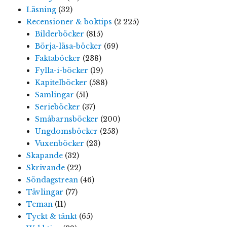
Läsning
(32)
Recensioner & boktips
(2 225)
Bilderböcker
(815)
Börja-läsa-böcker
(69)
Faktaböcker
(238)
Fylla-i-böcker
(19)
Kapitelböcker
(588)
Samlingar
(51)
Serieböcker
(37)
Småbarnsböcker
(200)
Ungdomsböcker
(253)
Vuxenböcker
(23)
Skapande
(32)
Skrivande
(22)
Söndagstrean
(46)
Tävlingar
(77)
Teman
(11)
Tyckt & tänkt
(65)