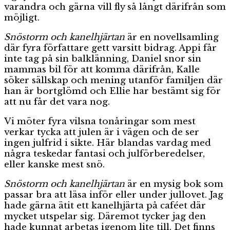
varandra och gärna vill fly så långt därifrån som
möjligt.
Snöstorm och kanelhjärtan
är en novellsamling
där fyra författare gett varsitt bidrag. Appi får
inte tag på sin balklänning, Daniel snor sin
mammas bil för att komma därifrån, Kalle
söker sällskap och mening utanför familjen där
han är bortglömd och Ellie har bestämt sig för
att nu får det vara nog.
Vi möter fyra vilsna tonåringar som mest
verkar tycka att julen är i vägen och de ser
ingen julfrid i sikte. Här blandas vardag med
några teskedar fantasi och julförberedelser,
eller kanske mest snö.
Snöstorm och kanelhjärtan
är en mysig bok som
passar bra att läsa inför eller under jullovet. Jag
hade gärna ätit ett kanelhjärta på caféet där
mycket utspelar sig. Däremot tycker jag den
hade kunnat arbetas igenom lite till. Det finns