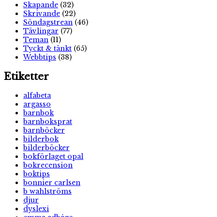
Skapande
(32)
Skrivande
(22)
Söndagstrean
(46)
Tävlingar
(77)
Teman
(11)
Tyckt & tänkt
(65)
Webbtips
(38)
Etiketter
alfabeta
argasso
barnbok
barnboksprat
barnböcker
bilderbok
bilderböcker
bokförlaget opal
bokrecension
boktips
bonnier carlsen
b wahlströms
djur
dyslexi