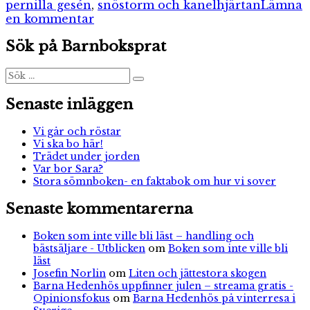
pernilla gesén
,
snöstorm och kanelhjärtan
Lämna
till
en kommentar
Snöstorm
Sök på Barnboksprat
och
kanelhjärtan
Sök
Sök
efter:
Senaste inläggen
Vi går och röstar
Vi ska bo här!
Trädet under jorden
Var bor Sara?
Stora sömnboken- en faktabok om hur vi sover
Senaste kommentarerna
Boken som inte ville bli läst – handling och
bästsäljare - Utblicken
om
Boken som inte ville bli
läst
Josefin Norlin
om
Liten och jättestora skogen
Barna Hedenhös uppfinner julen – streama gratis -
Opinionsfokus
om
Barna Hedenhös på vinterresa i