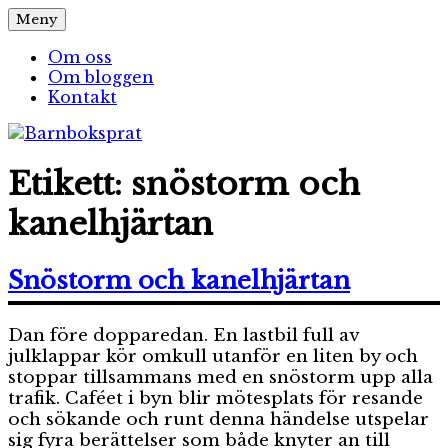
Hoppa
Meny
Barnboksprat
– en blogg om barnböcker
till
innehåll
Om oss
Om bloggen
Kontakt
Etikett:
snöstorm och
kanelhjärtan
Snöstorm och kanelhjärtan
Dan före dopparedan. En lastbil full av
julklappar kör omkull utanför en liten by och
stoppar tillsammans med en snöstorm upp alla
trafik. Caféet i byn blir mötesplats för resande
och sökande och runt denna händelse utspelar
sig fyra berättelser som både knyter an till