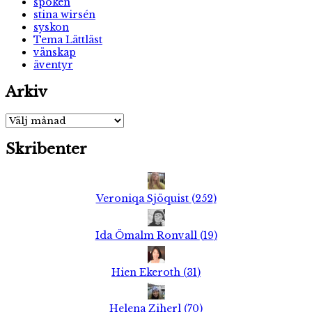
spöken
stina wirsén
syskon
Tema Lättläst
vänskap
äventyr
Arkiv
Arkiv
Skribenter
Veroniqa Sjöquist
(
252
)
Ida Ömalm Ronvall
(
19
)
Hien Ekeroth
(
31
)
Helena Ziherl
(
70
)