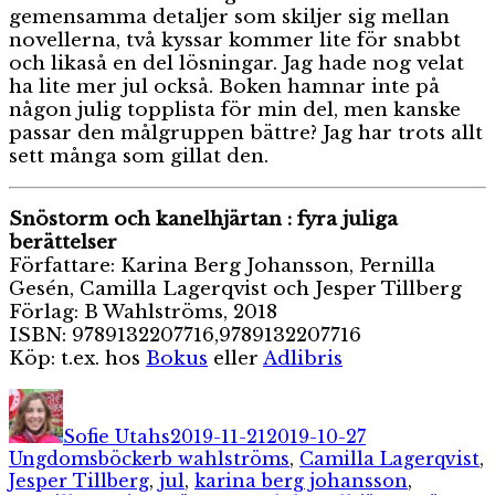
gemensamma detaljer som skiljer sig mellan
novellerna, två kyssar kommer lite för snabbt
och likaså en del lösningar. Jag hade nog velat
ha lite mer jul också. Boken hamnar inte på
någon julig topplista för min del, men kanske
passar den målgruppen bättre? Jag har trots allt
sett många som gillat den.
Snöstorm och kanelhjärtan : fyra juliga
berättelser
Författare: Karina Berg Johansson, Pernilla
Gesén, Camilla Lagerqvist och Jesper Tillberg
Förlag: B Wahlströms, 2018
ISBN: 9789132207716,9789132207716
Köp: t.ex. hos
Bokus
eller
Adlibris
Författare
Publicerat
Kategorier
den
Sofie Utahs
2019-11-21
2019-10-27
Etiketter
Ungdomsböcker
b wahlströms
,
Camilla Lagerqvist
,
Jesper Tillberg
,
jul
,
karina berg johansson
,