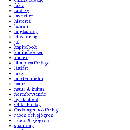
emma adbåge
fakta
fantasy
favoriter
historia
humor
högläsning
idus förlag
jul
kapitelbok
kapitelböcker
kärlek
lilla piratförlaget
lättläst
magi
mårten melin
natur
natur & kultur
normbrytande
ny skribent
Olika Förlag
Ordalaget bokförlag
raben och sjögren
rabén & sjögren
spänning