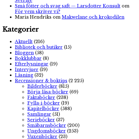
Sverige
Små fötter och svag saft — Larsdotter Konsult
om
För vem skriver vi?
Maria Hendriks
om
Makwelane och krokodilen
Kategorier
Aktuellt
(216)
Bibliotek och butiker
(15)
Bloggen
(58)
Bokklubbar
(8)
Efterlysningar
(19)
Intervjuer
(19)
Läsning
(32)
Recensioner & boktips
(2 225)
Bilderböcker
(815)
Börja-läsa-böcker
(69)
Faktaböcker
(238)
Fylla-i-böcker
(19)
Kapitelböcker
(588)
Samlingar
(51)
Serieböcker
(37)
Småbarnsböcker
(200)
Ungdomsböcker
(253)
Vuxenböcker
(23)