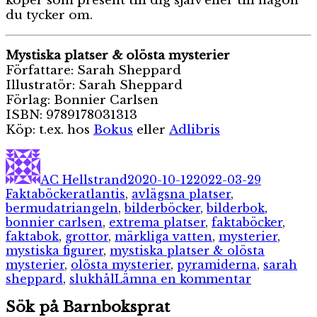
köper som present till dig själv eller till någon
du tycker om.
Mystiska platser & olösta mysterier
Författare: Sarah Sheppard
Illustratör: Sarah Sheppard
Förlag: Bonnier Carlsen
ISBN: 9789178031313
Köp: t.ex. hos
Bokus
eller
Adlibris
Författare
Publicerat
Kategori
den
AC Hellstrand
2020-10-12
2022-03-29
Etiketter
Faktaböcker
atlantis
,
avlägsna platser
,
bermudatriangeln
,
bilderböcker
,
bilderbok
,
bonnier carlsen
,
extrema platser
,
faktaböcker
,
faktabok
,
grottor
,
märkliga vatten
,
mysterier
,
mystiska figurer
,
mystiska platser & olösta
mysterier
,
olösta mysterier
,
pyramiderna
,
sarah
till
sheppard
,
slukhål
Lämna en kommentar
Mystiska
Sök på Barnboksprat
Platser