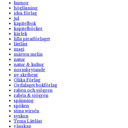
humor
högläsning
idus förlag
jul
kapitelbok
kapitelböcker
kärlek
lilla piratförlaget
lättläst
magi
mårten melin
natur
natur & kultur
normbrytande
ny skribent
Olika Förlag
Ordalaget bokförlag
raben och sjögren
rabén & sjögren
spänning
spöken
stina wirsén
syskon
Tema Lättläst
vänskap