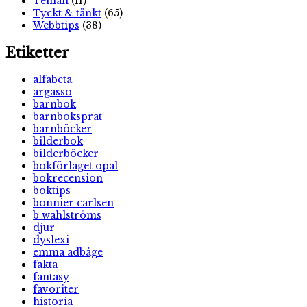
Teman
(11)
Tyckt & tänkt
(65)
Webbtips
(38)
Etiketter
alfabeta
argasso
barnbok
barnboksprat
barnböcker
bilderbok
bilderböcker
bokförlaget opal
bokrecension
boktips
bonnier carlsen
b wahlströms
djur
dyslexi
emma adbåge
fakta
fantasy
favoriter
historia