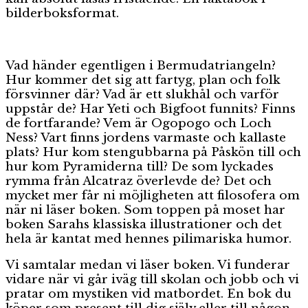
bilderboksformat.
Vad händer egentligen i Bermudatriangeln?
Hur kommer det sig att fartyg, plan och folk
försvinner där? Vad är ett slukhål och varför
uppstår de? Har Yeti och Bigfoot funnits? Finns
de fortfarande? Vem är Ogopogo och Loch
Ness? Vart finns jordens varmaste och kallaste
plats? Hur kom stengubbarna på Påskön till och
hur kom Pyramiderna till? De som lyckades
rymma från Alcatraz överlevde de? Det och
mycket mer får ni möjligheten att filosofera om
när ni läser boken. Som toppen på moset har
boken Sarahs klassiska illustrationer och det
hela är kantat med hennes pilimariska humor.
Vi samtalar medan vi läser boken. Vi funderar
vidare när vi går iväg till skolan och jobb och vi
pratar om mystiken vid matbordet. En bok du