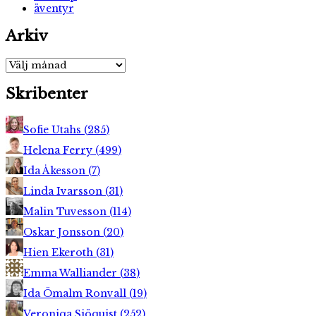
äventyr
Arkiv
Arkiv
Skribenter
Sofie Utahs
(
285
)
Helena Ferry
(
499
)
Ida Åkesson
(
7
)
Linda Ivarsson
(
31
)
Malin Tuvesson
(
114
)
Oskar Jonsson
(
20
)
Hien Ekeroth
(
31
)
Emma Walliander
(
38
)
Ida Ömalm Ronvall
(
19
)
Veroniqa Sjöquist
(
252
)