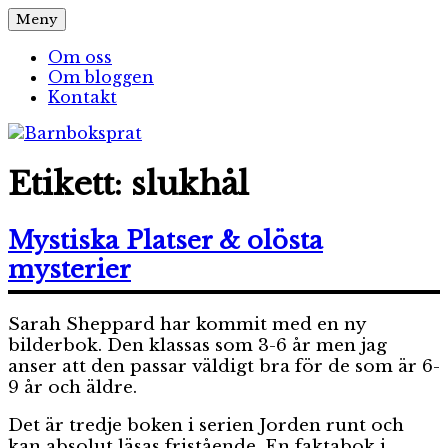
Hoppa
Meny
Barnboksprat
– en blogg om barnböcker
till
innehåll
Om oss
Om bloggen
Kontakt
Etikett:
slukhål
Mystiska Platser & olösta
mysterier
Sarah Sheppard har kommit med en ny
bilderbok. Den klassas som 3-6 år men jag
anser att den passar väldigt bra för de som är 6-
9 år och äldre.
Det är tredje boken i serien Jorden runt och
kan absolut läsas fristående. En faktabok i