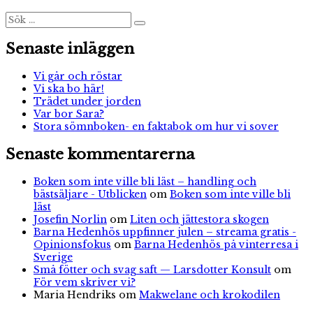
&
olösta
Sök
Sök
efter:
mysterier
Senaste inläggen
Vi går och röstar
Vi ska bo här!
Trädet under jorden
Var bor Sara?
Stora sömnboken- en faktabok om hur vi sover
Senaste kommentarerna
Boken som inte ville bli läst – handling och
bästsäljare - Utblicken
om
Boken som inte ville bli
läst
Josefin Norlin
om
Liten och jättestora skogen
Barna Hedenhös uppfinner julen – streama gratis -
Opinionsfokus
om
Barna Hedenhös på vinterresa i
Sverige
Små fötter och svag saft — Larsdotter Konsult
om
För vem skriver vi?
Maria Hendriks
om
Makwelane och krokodilen