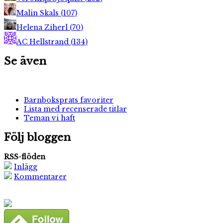
Malin Skals
(
107
)
Helena Ziherl
(
70
)
AC Hellstrand
(
134
)
Se även
Barnboksprats favoriter
Lista med recenserade titlar
Teman vi haft
Följ bloggen
RSS-flöden
Inlägg
Kommentarer