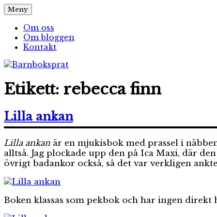
Hoppa
Meny
Barnboksprat
– en blogg om barnböcker
till
innehåll
Om oss
Om bloggen
Kontakt
Etikett:
rebecca finn
Lilla ankan
Lilla ankan
är en mjukisbok med prassel i näbben 
alltså. Jag plockade upp den på Ica Maxi, där den k
övrigt badankor också, så det var verkligen ankt
Boken klassas som pekbok och har ingen direkt h