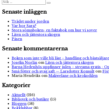
Sök
Sök
efter:
Senaste inläggen
Trädet under jorden
Var bor Sara?
Stora sömnboken- en faktabok om hur vi sover
Liten och jättestora skogen
Påsen
Senaste kommentarerna
Boken som inte ville bli läst – handling och bästsäljare
Josefin Norlin
om
Liten och jättestora skogen
Barna Hedenhös uppfinner julen – streama gratis - O
Små fötter och svag saft — Larsdotter Konsult
om
För
Maria Hendriks
om
Makwelane och krokodilen
Kategorier
Aktuellt
(216)
Bibliotek och butiker
(15)
Bloggen
(58)
Bokklubbar
(8)