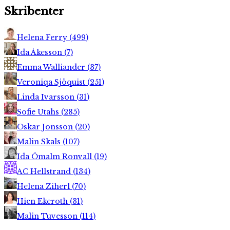
Skribenter
Helena Ferry
(
499
)
Ida Åkesson
(
7
)
Emma Walliander
(
37
)
Veroniqa Sjöquist
(
251
)
Linda Ivarsson
(
31
)
Sofie Utahs
(
285
)
Oskar Jonsson
(
20
)
Malin Skals
(
107
)
Ida Ömalm Ronvall
(
19
)
AC Hellstrand
(
134
)
Helena Ziherl
(
70
)
Hien Ekeroth
(
31
)
Malin Tuvesson
(
114
)