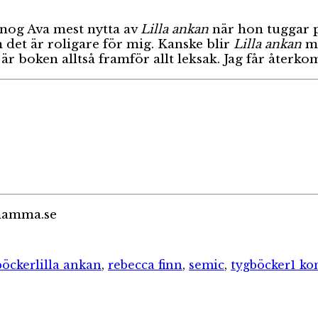
 nog Ava mest nytta av
Lilla ankan
när hon tuggar på
 det är roligare för mig. Kanske blir
Lilla ankan
me
är boken alltså framför allt leksak. Jag får åter
imamma.se
Etiketter
öcker
lilla ankan
,
rebecca finn
,
semic
,
tygböcker
1 k