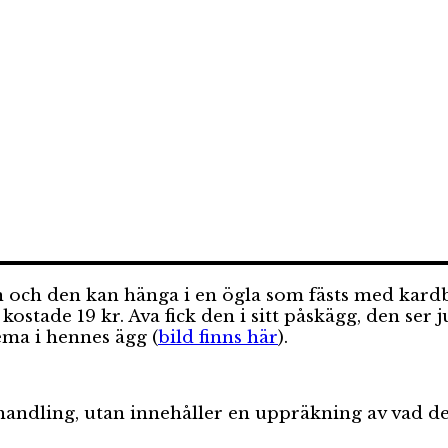
och den kan hänga i en ögla som fästs med kardbo
ostade 19 kr. Ava fick den i sitt påskägg, den ser j
ema i hennes ägg (
bild finns här
).
andling, utan innehåller en uppräkning av vad den