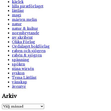
kärlek
lilla piratförlaget
lättläst
magi
mårten melin
natur
natur & kultur
normbrytande
ny skribent
Olika Förlag
Ordalaget bokförlag
raben och sjögren
rabén & sjögren
spänning
spöken
stina wirsén
syskon
Tema Lättläst
vänskap
äventyr
Arkiv
Arkiv