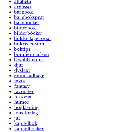
alfabeta
argasso
barnbok
barnboksprat
barnböcker
bilderbok
bilderböcker
bokförlaget opal
bokrecension
boktips
bonnier carlsen
b wahlströms
djur
dyslexi
emma adbåge
fakta
fantasy
favoriter
historia
humor
högläsning
idus förlag
jul
kapitelbok
kapitelböcker