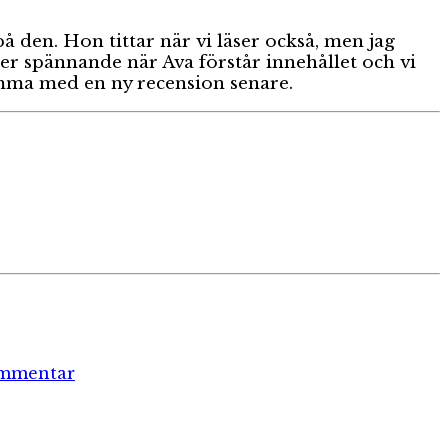
 den. Hon tittar när vi läser också, men jag
r spännande när Ava förstår innehållet och vi
komma med en ny recension senare.
till
Lilla
ommentar
ankan