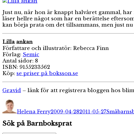
Just nu, när hon är knappt halvåret gammal, har
läser hellre något som har en berättelse eftersom
kan börja prata om det tillsammans, men just nu 
Lilla ankan
Författare och illustratör: Rebecca Finn
Förlag:
Semic
Antal sidor: 8
ISBN: 9155233562
Köp:
se priser på boksson.se
Gravid
– länk för att registrera bloggen hos bl
Författare
Publicerat
Kategorier
den
Helena Ferry
2009-04-28
2011-05-27
Småbarnsb
Sök på Barnboksprat