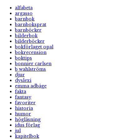
alfabeta
argasso
barnbok
barnboksprat
barnböcker
bilderbok
bilderböcker
bokförlaget opal
bokrecension
boktips
bonnier carlsen
b wahlströms
djur
dyslexi
emma adbåge
fakta
fantasy
favoriter
historia
humor
högläsning
idus förlag
jul
kapitelbok