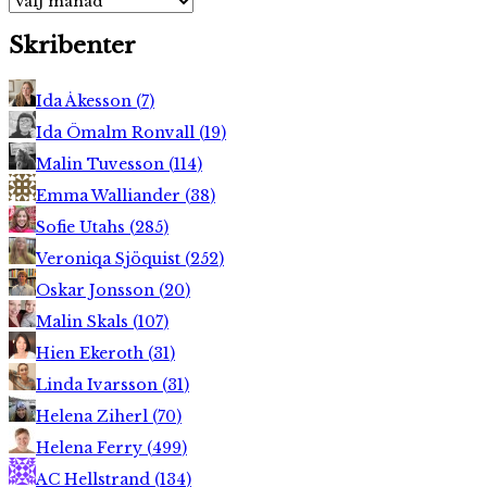
Skribenter
Ida Åkesson
(
7
)
Ida Ömalm Ronvall
(
19
)
Malin Tuvesson
(
114
)
Emma Walliander
(
38
)
Sofie Utahs
(
285
)
Veroniqa Sjöquist
(
252
)
Oskar Jonsson
(
20
)
Malin Skals
(
107
)
Hien Ekeroth
(
31
)
Linda Ivarsson
(
31
)
Helena Ziherl
(
70
)
Helena Ferry
(
499
)
AC Hellstrand
(
134
)