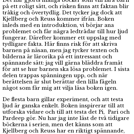
Det har gjorts många böcker som vill lära barn
på ett roligt sätt, och risken finns att faktan blir
tråkig och övertydlig. Det tycker jag dock att
Kjellberg och Reuss kommer ifrån. Boken
inleds med en introduktion, vi börjar ana
problemet och får några ledtrådar till hur ljud
fungerar. Därefter kommer ett uppslag med
tydligare fakta. Här finns risk för att skriva
barnen på näsan, men jag tycker texten och
bilderna är lärorika på ett intressant och
spännande sätt: jag vill gärna bläddra framåt
för att se hur barnen ska lösa problemet. I sista
delen trappas spänningen upp, och när
berättelsen är slut berättar den lilla fågeln
något som får mig att vilja läsa boken igen.
De flesta barn gillar experiment, och att testa
ljud är ganska enkelt. Boken inspirerar till att
utforska vidare och till att testa det Pi, Pari och
Pardeep gör. Nu har jag inte läst de två tidigare
böckerna i serien, men det känns som att
Kjellberg och Reuss har en riktigt spännande,