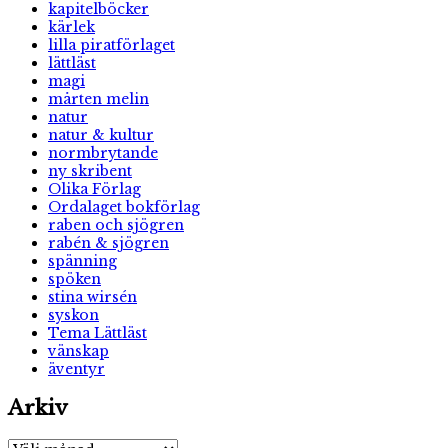
kapitelböcker
kärlek
lilla piratförlaget
lättläst
magi
mårten melin
natur
natur & kultur
normbrytande
ny skribent
Olika Förlag
Ordalaget bokförlag
raben och sjögren
rabén & sjögren
spänning
spöken
stina wirsén
syskon
Tema Lättläst
vänskap
äventyr
Arkiv
Arkiv