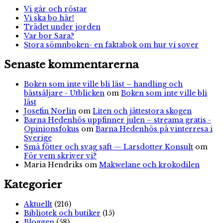
Vi går och röstar
Vi ska bo här!
Trädet under jorden
Var bor Sara?
Stora sömnboken- en faktabok om hur vi sover
Senaste kommentarerna
Boken som inte ville bli läst – handling och
bästsäljare - Utblicken
om
Boken som inte ville bli
läst
Josefin Norlin
om
Liten och jättestora skogen
Barna Hedenhös uppfinner julen – streama gratis -
Opinionsfokus
om
Barna Hedenhös på vinterresa i
Sverige
Små fötter och svag saft — Larsdotter Konsult
om
För vem skriver vi?
Maria Hendriks
om
Makwelane och krokodilen
Kategorier
Aktuellt
(216)
Bibliotek och butiker
(15)
Bloggen
(58)