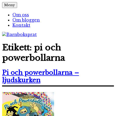
Hoppa
Meny
Barnboksprat
– en blogg om barnböcker
till
innehåll
Om oss
Om bloggen
Kontakt
Etikett:
pi och
powerbollarna
Pi och powerbollarna –
ljudskurken