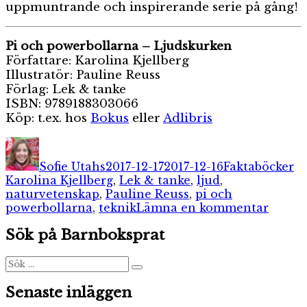
uppmuntrande och inspirerande serie på gång!
Pi och powerbollarna – Ljudskurken
Författare: Karolina Kjellberg
Illustratör: Pauline Reuss
Förlag: Lek & tanke
ISBN: 9789188303066
Köp: t.ex. hos
Bokus
eller
Adlibris
Författare
Publicerat
Kategorier
Et
den
Sofie Utahs
2017-12-17
2017-12-16
Faktaböcker
Karolina Kjellberg
,
Lek & tanke
,
ljud
,
naturvetenskap
,
Pauline Reuss
,
pi och
till
powerbollarna
,
teknik
Lämna en kommentar
Pi
Sök på Barnboksprat
och
power
–
Sök
Sök
efter:
ljudsk
Senaste inläggen