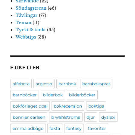
Skrivande
(22)
Söndagstrean
(46)
Tävlingar
(77)
Teman
(11)
Tyckt & tänkt
(65)
Webbtips
(38)
ETIKETTER
alfabeta
argasso
barnbok
barnboksprat
barnböcker
bilderbok
bilderböcker
bokförlaget opal
bokrecension
boktips
bonnier carlsen
b wahlströms
djur
dyslexi
emma adbåge
fakta
fantasy
favoriter