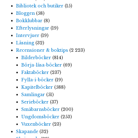
Bibliotek och butiker
(15)
Bloggen
(58)
Bokklubbar
(8)
Efterlysningar
(19)
Intervjuer
(19)
Läsning
(32)
Recensioner & boktips
(2 223)
Bilderböcker
(814)
Börja-läsa-böcker
(69)
Faktaböcker
(237)
Fylla-i-böcker
(19)
Kapitelböcker
(588)
Samlingar
(51)
Serieböcker
(37)
Småbarnsböcker
(200)
Ungdomsböcker
(253)
Vuxenböcker
(23)
Skapande
(32)