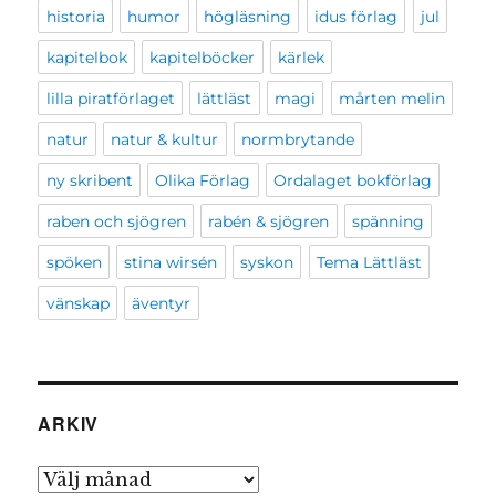
historia
humor
högläsning
idus förlag
jul
kapitelbok
kapitelböcker
kärlek
lilla piratförlaget
lättläst
magi
mårten melin
natur
natur & kultur
normbrytande
ny skribent
Olika Förlag
Ordalaget bokförlag
raben och sjögren
rabén & sjögren
spänning
spöken
stina wirsén
syskon
Tema Lättläst
vänskap
äventyr
ARKIV
Arkiv