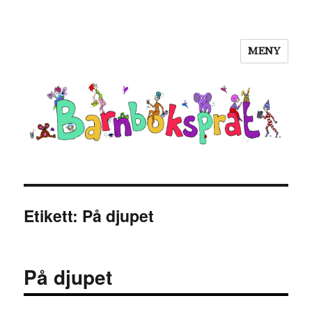
MENY
Barnboksprat
Etikett:
På djupet
På djupet