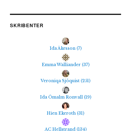
SKRIBENTER
Ida Åkesson
(
7
)
Emma Walliander
(
37
)
Veroniqa Sjöquist
(
251
)
Ida Ömalm Ronvall
(
19
)
Hien Ekeroth
(
31
)
AC Hellstrand
(
134
)