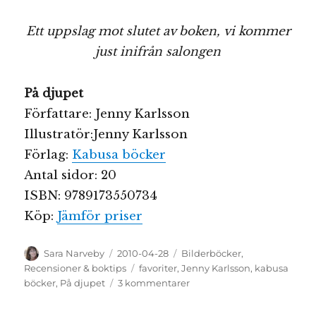
Ett uppslag mot slutet av boken, vi kommer
just inifrån salongen
På djupet
Författare: Jenny Karlsson
Illustratör:Jenny Karlsson
Förlag:
Kabusa böcker
Antal sidor: 20
ISBN: 9789173550734
Köp:
Jämför priser
Författare
Publicerat
Kategorier
Sara Narveby
2010-04-28
Bilderböcker
,
den
Etiketter
Recensioner & boktips
favoriter
,
Jenny Karlsson
,
kabusa
till
böcker
,
På djupet
3 kommentarer
På
djupet