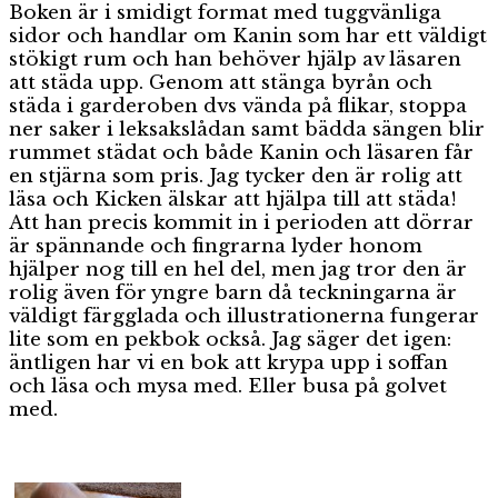
Boken är i smidigt format med tuggvänliga
sidor och handlar om Kanin som har ett väldigt
stökigt rum och han behöver hjälp av läsaren
att städa upp. Genom att stänga byrån och
städa i garderoben dvs vända på flikar, stoppa
ner saker i leksakslådan samt bädda sängen blir
rummet städat och både Kanin och läsaren får
en stjärna som pris. Jag tycker den är rolig att
läsa och Kicken älskar att hjälpa till att städa!
Att han precis kommit in i perioden att dörrar
är spännande och fingrarna lyder honom
hjälper nog till en hel del, men jag tror den är
rolig även för yngre barn då teckningarna är
väldigt färgglada och illustrationerna fungerar
lite som en pekbok också. Jag säger det igen:
äntligen har vi en bok att krypa upp i soffan
och läsa och mysa med. Eller busa på golvet
med.