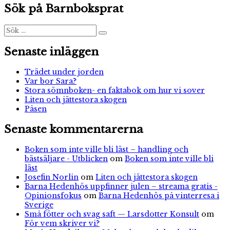
Sök på Barnboksprat
vad
stökigt!
Sök
Sök
efter:
Senaste inläggen
Trädet under jorden
Var bor Sara?
Stora sömnboken- en faktabok om hur vi sover
Liten och jättestora skogen
Påsen
Senaste kommentarerna
Boken som inte ville bli läst – handling och
bästsäljare - Utblicken
om
Boken som inte ville bli
läst
Josefin Norlin
om
Liten och jättestora skogen
Barna Hedenhös uppfinner julen – streama gratis -
Opinionsfokus
om
Barna Hedenhös på vinterresa i
Sverige
Små fötter och svag saft — Larsdotter Konsult
om
För vem skriver vi?