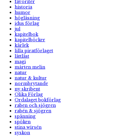
favoriter
historia
humor
högläsning
idus förlag
jul
kapitelbok
kapitelböcker
kärlek
lilla piratförlaget
lättläst
magi
mårten melin
natur
natur & kultur
normbrytande
ny skribent
Olika Förlag
Ordalaget bokförlag
raben och sjögren
rabén & sjögren
spänning
spöken
stina wirsén
syskon