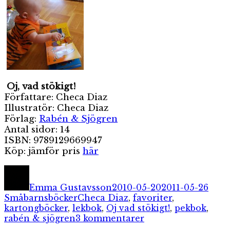
Oj, vad stökigt!
Författare: Checa Diaz
Illustratör: Checa Diaz
Förlag:
Rabén & Sjögren
Antal sidor: 14
ISBN: 9789129669947
Köp: jämför pris
här
Författare
Publicerat
Kate
den
Emma Gustavsson
2010-05-20
2011-05-26
Etiketter
Småbarnsböcker
Checa Diaz
,
favoriter
,
kartongböcker
,
lekbok
,
Oj vad stökigt!
,
pekbok
,
till
rabén & sjögren
3 kommentarer
Oj,