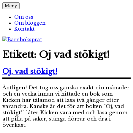
Hoppa
Meny
Barnboksprat
– en blogg om barnböcker
till
innehåll
Om oss
Om bloggen
Kontakt
Etikett:
Oj vad stökigt!
Oj, vad stökigt!
Äntligen! Det tog oss ganska exakt nio månader
och en vecka innan vi hittade en bok som
Kicken har tålamod att läsa två gånger efter
varandra. Kanske är det för att boken ”Oj, vad
stökigt!” låter Kicken vara med och läsa genom
att pilla på saker, stänga dörrar och dra i
överkast.