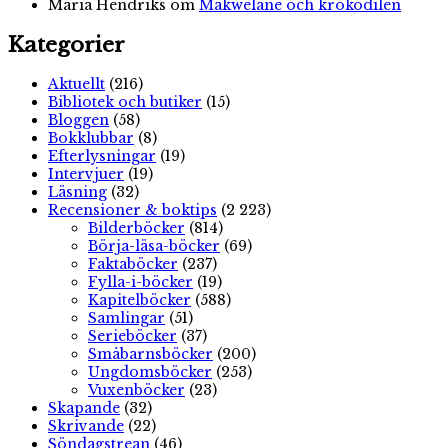
Maria Hendriks
om
Makwelane och krokodilen
Kategorier
Aktuellt
(216)
Bibliotek och butiker
(15)
Bloggen
(58)
Bokklubbar
(8)
Efterlysningar
(19)
Intervjuer
(19)
Läsning
(32)
Recensioner & boktips
(2 223)
Bilderböcker
(814)
Börja-läsa-böcker
(69)
Faktaböcker
(237)
Fylla-i-böcker
(19)
Kapitelböcker
(588)
Samlingar
(51)
Serieböcker
(37)
Småbarnsböcker
(200)
Ungdomsböcker
(253)
Vuxenböcker
(23)
Skapande
(32)
Skrivande
(22)
Söndagstrean
(46)