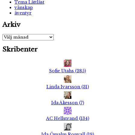
Tema Lättläst
vänskap
äventyr
Arkiv
Arkiv
Skribenter
Sofie Utahs
(
285
)
Linda Ivarsson
(
31
)
Ida Åkesson
(
7
)
AC Hellstrand
(
134
)
Ida Ömalm Ronvall
(
19
)