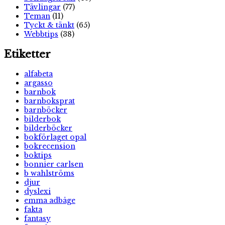
Tävlingar
(77)
Teman
(11)
Tyckt & tänkt
(65)
Webbtips
(38)
Etiketter
alfabeta
argasso
barnbok
barnboksprat
barnböcker
bilderbok
bilderböcker
bokförlaget opal
bokrecension
boktips
bonnier carlsen
b wahlströms
djur
dyslexi
emma adbåge
fakta
fantasy