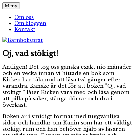
Hoppa
Meny
Barnboksprat
– en blogg om barnböcker
till
innehåll
Om oss
Om bloggen
Kontakt
Oj, vad stökigt!
Äntligen! Det tog oss ganska exakt nio månader
och en vecka innan vi hittade en bok som
Kicken har tålamod att läsa två gånger efter
varandra. Kanske är det för att boken ”Oj, vad
stökigt!” låter Kicken vara med och läsa genom
att pilla på saker, stänga dörrar och dra i
överkast.
Boken är i smidigt format med tuggvänliga
sidor och handlar om Kanin som har ett väldigt
stökigt rum och han behöver hjälp av läsaren