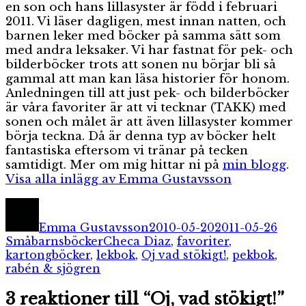
en son och hans lillasyster är född i februari
2011. Vi läser dagligen, mest innan natten, och
barnen leker med böcker på samma sätt som
med andra leksaker. Vi har fastnat för pek- och
bilderböcker trots att sonen nu börjar bli så
gammal att man kan läsa historier för honom.
Anledningen till att just pek- och bilderböcker
är våra favoriter är att vi tecknar (TAKK) med
sonen och målet är att även lillasyster kommer
börja teckna. Då är denna typ av böcker helt
fantastiska eftersom vi tränar på tecken
samtidigt. Mer om mig hittar ni på
min blogg
.
Visa alla inlägg av Emma Gustavsson
Författare
Publicerat
Kate
den
Emma Gustavsson
2010-05-20
2011-05-26
Etiketter
Småbarnsböcker
Checa Diaz
,
favoriter
,
kartongböcker
,
lekbok
,
Oj vad stökigt!
,
pekbok
,
rabén & sjögren
3 reaktioner till “Oj, vad stökigt!”