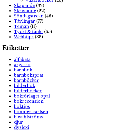
Vuxenböcker
(23)
Skapande
(32)
Skrivande
(22)
Söndagstrean
(46)
Tävlingar
(77)
Teman
(11)
Tyckt & tänkt
(65)
Webbtips
(38)
Etiketter
alfabeta
argasso
barnbok
barnboksprat
barnböcker
bilderbok
bilderböcker
bokförlaget opal
bokrecension
boktips
bonnier carlsen
b wahlströms
djur
dyslexi