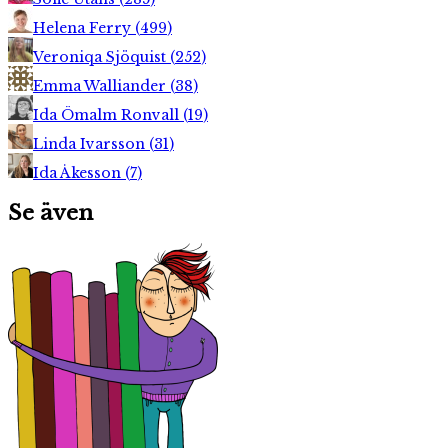
Helena Ferry
(
499
)
Veroniqa Sjöquist
(
252
)
Emma Walliander
(
38
)
Ida Ömalm Ronvall
(
19
)
Linda Ivarsson
(
31
)
Ida Åkesson
(
7
)
Se även