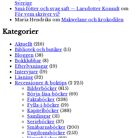
Sverige
Små fötter och svag saft — Larsdotter Konsult
om
För vem skriver vi?
Maria Hendriks
om
Makwelane och krokodilen
Kategorier
Aktuellt
(216)
Bibliotek och butiker
(15)
Bloggen
(58)
Bokklubbar
(8)
Efterlysningar
(19)
Intervjuer
(19)
Läsning
(32)
Recensioner & boktips
(2 225)
Bilderböcker
(815)
Börja-läsa-böcker
(69)
Faktaböcker
(238)
Fylla-i-böcker
(19)
Kapitelböcker
(588)
Samlingar
(51)
Serieböcker
(37)
Småbarnsböcker
(200)
Ungdomsböcker
(253)