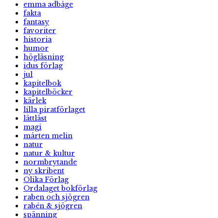
emma adbåge
fakta
fantasy
favoriter
historia
humor
högläsning
idus förlag
jul
kapitelbok
kapitelböcker
kärlek
lilla piratförlaget
lättläst
magi
mårten melin
natur
natur & kultur
normbrytande
ny skribent
Olika Förlag
Ordalaget bokförlag
raben och sjögren
rabén & sjögren
spänning