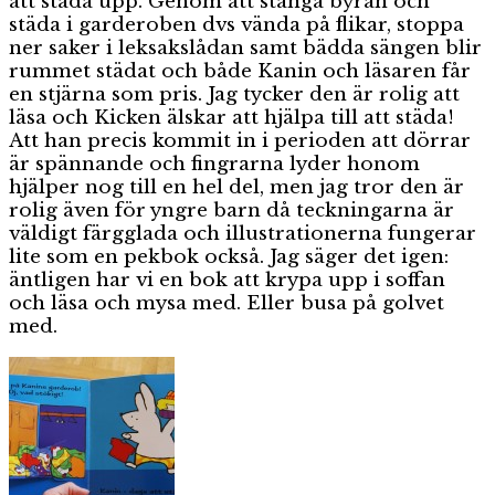
att städa upp. Genom att stänga byrån och
städa i garderoben dvs vända på flikar, stoppa
ner saker i leksakslådan samt bädda sängen blir
rummet städat och både Kanin och läsaren får
en stjärna som pris. Jag tycker den är rolig att
läsa och Kicken älskar att hjälpa till att städa!
Att han precis kommit in i perioden att dörrar
är spännande och fingrarna lyder honom
hjälper nog till en hel del, men jag tror den är
rolig även för yngre barn då teckningarna är
väldigt färgglada och illustrationerna fungerar
lite som en pekbok också. Jag säger det igen:
äntligen har vi en bok att krypa upp i soffan
och läsa och mysa med. Eller busa på golvet
med.