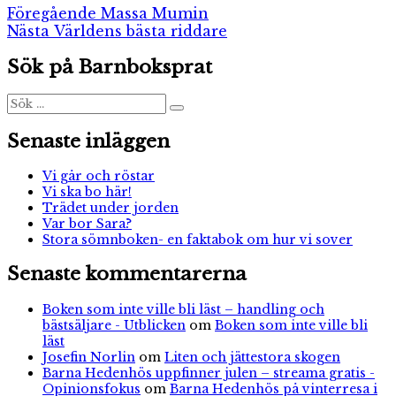
Inläggsnavigering
Föregående
Föregående
Massa Mumin
Nästa
inlägg:
Nästa
Världens bästa riddare
inlägg:
Sök på Barnboksprat
Sök
Sök
efter:
Senaste inläggen
Vi går och röstar
Vi ska bo här!
Trädet under jorden
Var bor Sara?
Stora sömnboken- en faktabok om hur vi sover
Senaste kommentarerna
Boken som inte ville bli läst – handling och
bästsäljare - Utblicken
om
Boken som inte ville bli
läst
Josefin Norlin
om
Liten och jättestora skogen
Barna Hedenhös uppfinner julen – streama gratis -
Opinionsfokus
om
Barna Hedenhös på vinterresa i