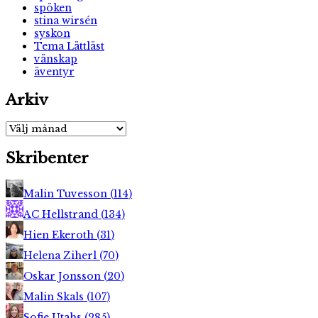
spöken
stina wirsén
syskon
Tema Lättläst
vänskap
äventyr
Arkiv
Arkiv
Skribenter
Malin Tuvesson
(
114
)
AC Hellstrand
(
134
)
Hien Ekeroth
(
31
)
Helena Ziherl
(
70
)
Oskar Jonsson
(
20
)
Malin Skals
(
107
)
Sofie Utahs
(
285
)