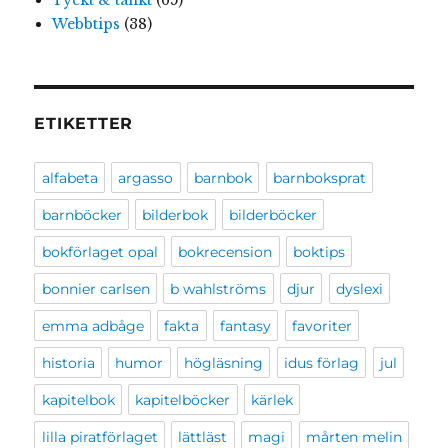
Webbtips
(38)
ETIKETTER
alfabeta
argasso
barnbok
barnboksprat
barnböcker
bilderbok
bilderböcker
bokförlaget opal
bokrecension
boktips
bonnier carlsen
b wahlströms
djur
dyslexi
emma adbåge
fakta
fantasy
favoriter
historia
humor
högläsning
idus förlag
jul
kapitelbok
kapitelböcker
kärlek
lilla piratförlaget
lättläst
magi
mårten melin