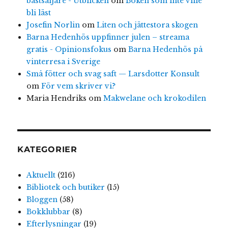
bästsäljare - Utblicken
om
Boken som inte ville
bli läst
Josefin Norlin
om
Liten och jättestora skogen
Barna Hedenhös uppfinner julen – streama
gratis - Opinionsfokus
om
Barna Hedenhös på
vinterresa i Sverige
Små fötter och svag saft — Larsdotter Konsult
om
För vem skriver vi?
Maria Hendriks
om
Makwelane och krokodilen
KATEGORIER
Aktuellt
(216)
Bibliotek och butiker
(15)
Bloggen
(58)
Bokklubbar
(8)
Efterlysningar
(19)