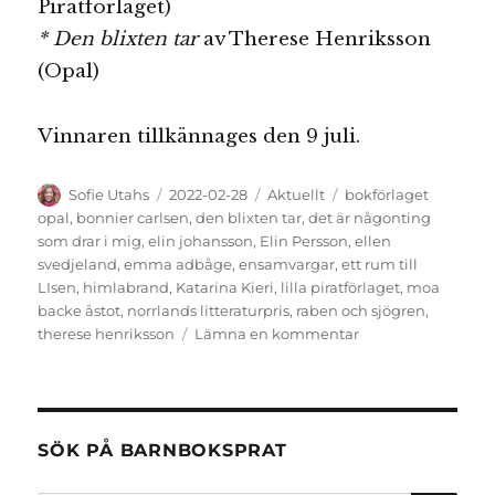
Piratförlaget)
* Den blixten tar
av Therese Henriksson
(Opal)
Vinnaren tillkännages den 9 juli.
Författare
Publicerat
Kategorier
Etiketter
Sofie Utahs
2022-02-28
Aktuellt
bokförlaget
den
opal
,
bonnier carlsen
,
den blixten tar
,
det är någonting
som drar i mig
,
elin johansson
,
Elin Persson
,
ellen
svedjeland
,
emma adbåge
,
ensamvargar
,
ett rum till
LIsen
,
himlabrand
,
Katarina Kieri
,
lilla piratförlaget
,
moa
backe åstot
,
norrlands litteraturpris
,
raben och sjögren
,
till
therese henriksson
Lämna en kommentar
De
nominerade
till
Norrlands
litteraturpris
SÖK PÅ BARNBOKSPRAT
2022