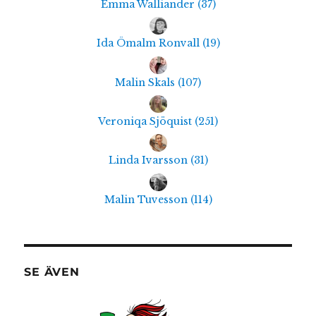
Emma Walliander
(
37
)
Ida Ömalm Ronvall
(
19
)
Malin Skals
(
107
)
Veroniqa Sjöquist
(
251
)
Linda Ivarsson
(
31
)
Malin Tuvesson
(
114
)
SE ÄVEN