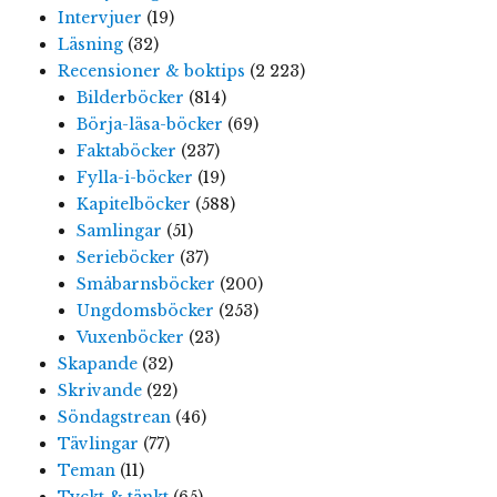
Intervjuer
(19)
Läsning
(32)
Recensioner & boktips
(2 223)
Bilderböcker
(814)
Börja-läsa-böcker
(69)
Faktaböcker
(237)
Fylla-i-böcker
(19)
Kapitelböcker
(588)
Samlingar
(51)
Serieböcker
(37)
Småbarnsböcker
(200)
Ungdomsböcker
(253)
Vuxenböcker
(23)
Skapande
(32)
Skrivande
(22)
Söndagstrean
(46)
Tävlingar
(77)
Teman
(11)
Tyckt & tänkt
(65)