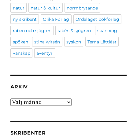
natur
natur & kultur
normbrytande
ny skribent
Olika Förlag
Ordalaget bokförlag
raben och sjögren
rabén & sjögren
spänning
spöken
stina wirsén
syskon
Tema Lättläst
vänskap
äventyr
ARKIV
Arkiv
SKRIBENTER