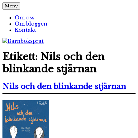
Hoppa
Meny
Barnboksprat
– en blogg om barnböcker
till
innehåll
Om oss
Om bloggen
Kontakt
Etikett:
Nils och den
blinkande stjärnan
Nils och den blinkande stjärnan