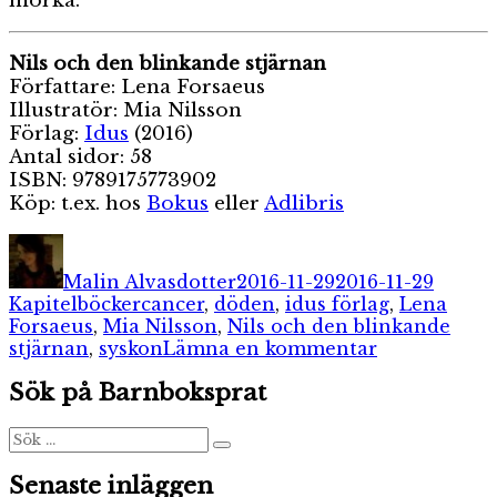
mörka.
Nils och den blinkande stjärnan
Författare: Lena Forsaeus
Illustratör: Mia Nilsson
Förlag:
Idus
(2016)
Antal sidor: 58
ISBN: 9789175773902
Köp: t.ex. hos
Bokus
eller
Adlibris
Författare
Publicerat
Katego
den
Malin Alvasdotter
2016-11-29
2016-11-29
Etiketter
Kapitelböcker
cancer
,
döden
,
idus förlag
,
Lena
Forsaeus
,
Mia Nilsson
,
Nils och den blinkande
till
stjärnan
,
syskon
Lämna en kommentar
Nils
Sök på Barnboksprat
och
den
blinkande
Sök
Sök
efter:
stjärnan
Senaste inläggen