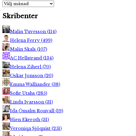
Arkiv
Skribenter
Malin Tuvesson
(
114
)
Helena Ferry
(
499
)
Malin Skals
(
107
)
AC Hellstrand
(
134
)
Helena Ziherl
(
70
)
Oskar Jonsson
(
20
)
Emma Walliander
(
38
)
Sofie Utahs
(
285
)
Linda Ivarsson
(
31
)
Ida Ömalm Ronvall
(
19
)
Hien Ekeroth
(
31
)
Veroniqa Sjöquist
(
251
)