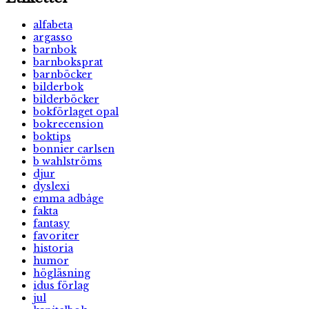
alfabeta
argasso
barnbok
barnboksprat
barnböcker
bilderbok
bilderböcker
bokförlaget opal
bokrecension
boktips
bonnier carlsen
b wahlströms
djur
dyslexi
emma adbåge
fakta
fantasy
favoriter
historia
humor
högläsning
idus förlag
jul