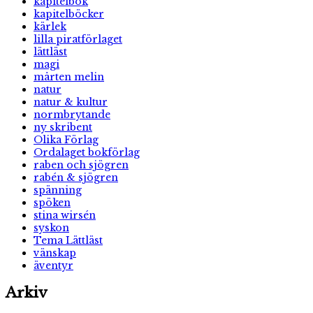
kapitelbok
kapitelböcker
kärlek
lilla piratförlaget
lättläst
magi
mårten melin
natur
natur & kultur
normbrytande
ny skribent
Olika Förlag
Ordalaget bokförlag
raben och sjögren
rabén & sjögren
spänning
spöken
stina wirsén
syskon
Tema Lättläst
vänskap
äventyr
Arkiv