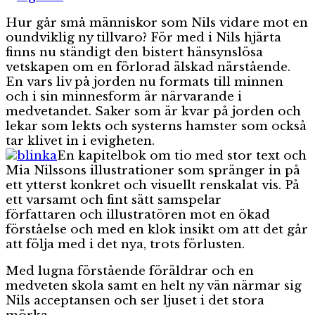
Hur går små människor som Nils vidare mot en
oundviklig ny tillvaro? För med i Nils hjärta
finns nu ständigt den bistert hänsynslösa
vetskapen om en förlorad älskad närstående.
En vars liv på jorden nu formats till minnen
och i sin minnesform är närvarande i
medvetandet. Saker som är kvar på jorden och
lekar som lekts och systerns hamster som också
tar klivet in i evigheten.
En kapitelbok om tio med stor text och
Mia Nilssons illustrationer som spränger in på
ett ytterst konkret och visuellt renskalat vis. På
ett varsamt och fint sätt samspelar
författaren och illustratören mot en ökad
förståelse och med en klok insikt om att det går
att följa med i det nya, trots förlusten.
Med lugna förstående föräldrar och en
medveten skola samt en helt ny vän närmar sig
Nils acceptansen och ser ljuset i det stora