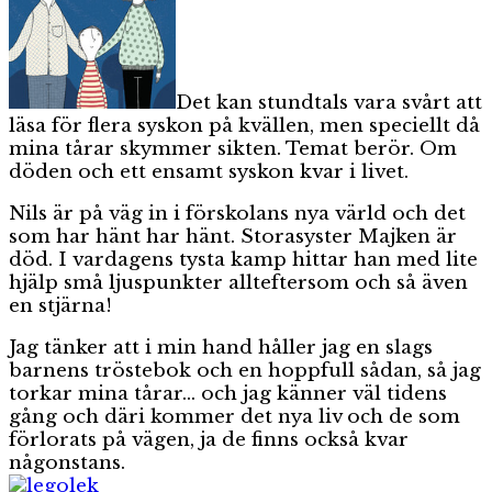
Det kan stundtals vara svårt att
läsa för flera syskon på kvällen, men speciellt då
mina tårar skymmer sikten. Temat berör. Om
döden och ett ensamt syskon kvar i livet.
Nils är på väg in i förskolans nya värld och det
som har hänt har hänt. Storasyster Majken är
död. I vardagens tysta kamp hittar han med lite
hjälp små ljuspunkter allteftersom och så även
en stjärna!
Jag tänker att i min hand håller jag en slags
barnens tröstebok och en hoppfull sådan, så jag
torkar mina tårar… och jag känner väl tidens
gång och däri kommer det nya liv och de som
förlorats på vägen, ja de finns också kvar
någonstans.