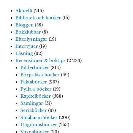
Aktuellt
(216)
Bibliotek och butiker
(15)
Bloggen
(58)
Bokklubbar
(8)
Efterlysningar
(19)
Intervjuer
(19)
Läsning
(32)
Recensioner & boktips
(2 223)
Bilderböcker
(814)
Börja-läsa-böcker
(69)
Faktaböcker
(237)
Fylla-i-böcker
(19)
Kapitelböcker
(588)
Samlingar
(51)
Serieböcker
(37)
Småbarnsböcker
(200)
Ungdomsböcker
(253)
Vuxenböcker
(23)