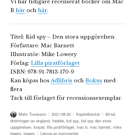
Vi har tidigare recenserat böcker om Mac
B
här
och
här
.
Titel: Kid spy – Den stora uppgörelsen
Författare: Mac Barnett
Illustratör: Mike Lowery
Förlag:
Lilla piratförlaget
ISBN: 978-91-7813-170-9
Kan köpas hos
Adlibris
och
Bokus
med
flera
Tack till förlaget för recensionsexemplar.
Författare
Publicerat
Kategorier
Etiketter
Malin Tuvesson
2021-08-20
Kapitelböcker
80-tal
,
den
drottningen av england
,
freddie
,
kid spy
,
kid spy den stora
uppgörelsen
,
korpar
,
lilla piratförlaget
,
mac b
,
mac barnett
,
mike
till
lowery
,
towern
Lämna en kommentar