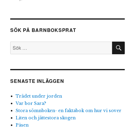
Kid
spy
–
Den
SÖK PÅ BARNBOKSPRAT
stora
uppgörelsen
SÖ
Sök
efter:
SENASTE INLÄGGEN
Trädet under jorden
Var bor Sara?
Stora sömnboken- en faktabok om hur vi sover
Liten och jättestora skogen
Påsen