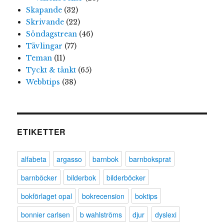
Skapande
(32)
Skrivande
(22)
Söndagstrean
(46)
Tävlingar
(77)
Teman
(11)
Tyckt & tänkt
(65)
Webbtips
(38)
ETIKETTER
alfabeta
argasso
barnbok
barnboksprat
barnböcker
bilderbok
bilderböcker
bokförlaget opal
bokrecension
boktips
bonnier carlsen
b wahlströms
djur
dyslexi