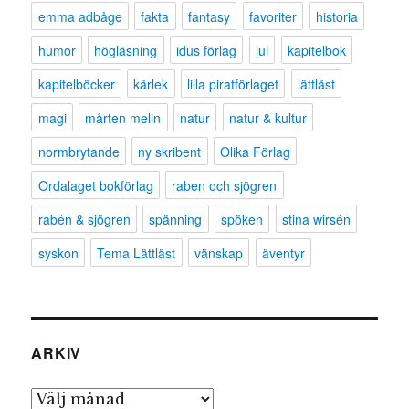
emma adbåge
fakta
fantasy
favoriter
historia
humor
högläsning
idus förlag
jul
kapitelbok
kapitelböcker
kärlek
lilla piratförlaget
lättläst
magi
mårten melin
natur
natur & kultur
normbrytande
ny skribent
Olika Förlag
Ordalaget bokförlag
raben och sjögren
rabén & sjögren
spänning
spöken
stina wirsén
syskon
Tema Lättläst
vänskap
äventyr
ARKIV
Arkiv