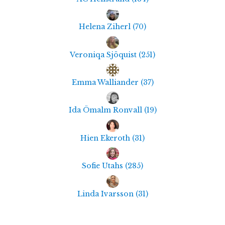
Helena Ziherl
(
70
)
Veroniqa Sjöquist
(
251
)
Emma Walliander
(
37
)
Ida Ömalm Ronvall
(
19
)
Hien Ekeroth
(
31
)
Sofie Utahs
(
285
)
Linda Ivarsson
(
31
)