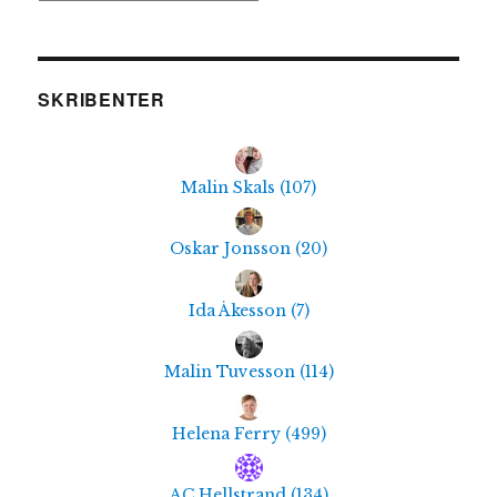
SKRIBENTER
Malin Skals
(
107
)
Oskar Jonsson
(
20
)
Ida Åkesson
(
7
)
Malin Tuvesson
(
114
)
Helena Ferry
(
499
)
AC Hellstrand
(
134
)