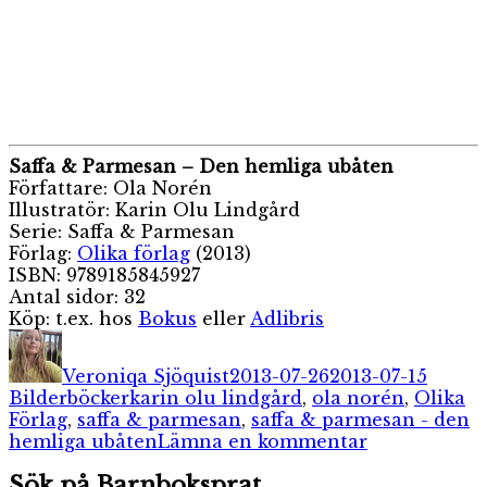
Saffa & Parmesan – Den hemliga ubåten
Författare: Ola Norén
Illustratör: Karin Olu Lindgård
Serie: Saffa & Parmesan
Förlag:
Olika förlag
(2013)
ISBN: 9789185845927
Antal sidor: 32
Köp: t.ex. hos
Bokus
eller
Adlibris
Författare
Publicerat
Katego
den
Veroniqa Sjöquist
2013-07-26
2013-07-15
Etiketter
Bilderböcker
karin olu lindgård
,
ola norén
,
Olika
Förlag
,
saffa & parmesan
,
saffa & parmesan - den
till
hemliga ubåten
Lämna en kommentar
Saffa
Sök på Barnboksprat
&