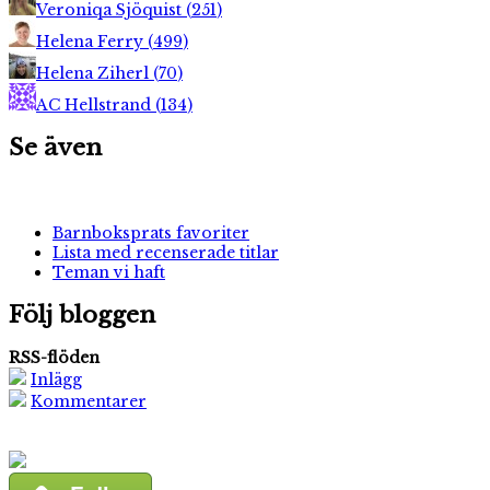
Veroniqa Sjöquist
(
251
)
Helena Ferry
(
499
)
Helena Ziherl
(
70
)
AC Hellstrand
(
134
)
Se även
Barnboksprats favoriter
Lista med recenserade titlar
Teman vi haft
Följ bloggen
RSS-flöden
Inlägg
Kommentarer