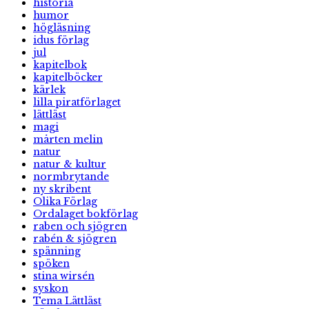
historia
humor
högläsning
idus förlag
jul
kapitelbok
kapitelböcker
kärlek
lilla piratförlaget
lättläst
magi
mårten melin
natur
natur & kultur
normbrytande
ny skribent
Olika Förlag
Ordalaget bokförlag
raben och sjögren
rabén & sjögren
spänning
spöken
stina wirsén
syskon
Tema Lättläst