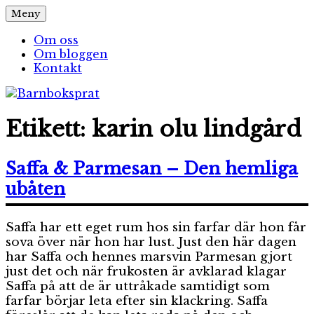
Hoppa
Meny
Barnboksprat
– en blogg om barnböcker
till
innehåll
Om oss
Om bloggen
Kontakt
Etikett:
karin olu lindgård
Saffa & Parmesan – Den hemliga
ubåten
Saffa har ett eget rum hos sin farfar där hon får
sova över när hon har lust. Just den här dagen
har Saffa och hennes marsvin Parmesan gjort
just det och när frukosten är avklarad klagar
Saffa på att de är uttråkade samtidigt som
farfar börjar leta efter sin klackring. Saffa