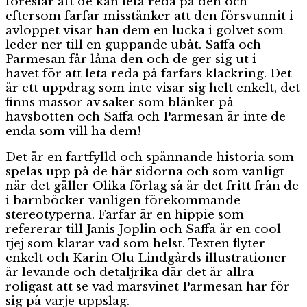
föreslår att de kan leta reda på den och
eftersom farfar misstänker att den försvunnit i
avloppet visar han dem en lucka i golvet som
leder ner till en guppande ubåt. Saffa och
Parmesan får låna den och de ger sig ut i
havet för att leta reda på farfars klackring. Det
är ett uppdrag som inte visar sig helt enkelt, det
finns massor av saker som blänker på
havsbotten och Saffa och Parmesan är inte de
enda som vill ha dem!
Det är en fartfylld och spännande historia som
spelas upp på de här sidorna och som vanligt
när det gäller Olika förlag så är det fritt från de
i barnböcker vanligen förekommande
stereotyperna. Farfar är en hippie som
refererar till Janis Joplin och Saffa är en cool
tjej som klarar vad som helst. Texten flyter
enkelt och Karin Olu Lindgårds illustrationer
är levande och detaljrika där det är allra
roligast att se vad marsvinet Parmesan har för
sig på varje uppslag.