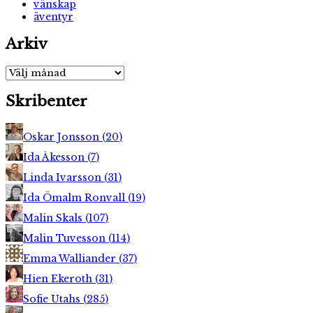
vänskap
äventyr
Arkiv
Arkiv
Skribenter
Oskar Jonsson
(
20
)
Ida Åkesson
(
7
)
Linda Ivarsson
(
31
)
Ida Ömalm Ronvall
(
19
)
Malin Skals
(
107
)
Malin Tuvesson
(
114
)
Emma Walliander
(
37
)
Hien Ekeroth
(
31
)
Sofie Utahs
(
285
)