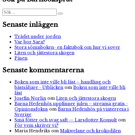
Parmesan
–
Sök
Sök
efter:
Den
hemliga
Senaste inläggen
ubåten
Trädet under jorden
Var bor Sara?
Stora sömnboken- en faktabok om hur vi sover
Liten och jättestora skogen
Påsen
Senaste kommentarerna
Boken som inte ville bli läst – handling och
bästsäljare - Utblicken
om
Boken som inte ville bli
läst
Josefin Norlin
om
Liten och jättestora skogen
Barna Hedenhös uppfinner julen – streama gratis -
Opinionsfokus
om
Barna Hedenhös på vinterresa i
Sverige
Små fötter och svag saft — Larsdotter Konsult
om
För vem skriver vi?
Maria Hendriks
om
Makwelane och krokodilen