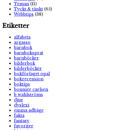
Teman
(11)
Tyckt & tänkt
(65)
Webbtips
(38)
Etiketter
alfabeta
argasso
barnbok
barnboksprat
barnböcker
bilderbok
bilderböcker
bokförlaget opal
bokrecension
boktips
bonnier carlsen
b wahlströms
djur
dyslexi
emma adbåge
fakta
fantasy
favoriter