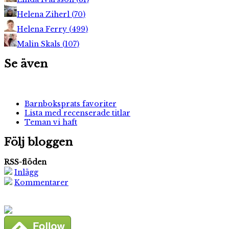
Helena Ziherl
(
70
)
Helena Ferry
(
499
)
Malin Skals
(
107
)
Se även
Barnboksprats favoriter
Lista med recenserade titlar
Teman vi haft
Följ bloggen
RSS-flöden
Inlägg
Kommentarer