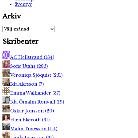
äventyr
Arkiv
Arkiv
Skribenter
AC Hellstrand
(
134
)
Sofie Utahs
(
285
)
Veroniqa Sjöquist
(
251
)
Ida Åkesson
(
7
)
Emma Walliander
(
37
)
Ida Ömalm Ronvall
(
19
)
Oskar Jonsson
(
20
)
Hien Ekeroth
(
31
)
Malin Tuvesson
(
114
)
Linda Ivarsson
(
31
)