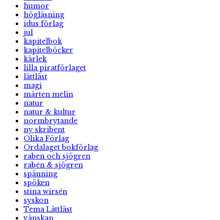
humor
högläsning
idus förlag
jul
kapitelbok
kapitelböcker
kärlek
lilla piratförlaget
lättläst
magi
mårten melin
natur
natur & kultur
normbrytande
ny skribent
Olika Förlag
Ordalaget bokförlag
raben och sjögren
rabén & sjögren
spänning
spöken
stina wirsén
syskon
Tema Lättläst
vänskap