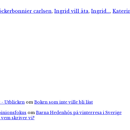
Etiketter
öcker
bonnier carlsen
,
Ingrid vill äta
,
Ingrid...
,
Kateri
 - Utblicken
om
Boken som inte ville bli läst
pinionsfokus
om
Barna Hedenhös på vinterresa i Sverige
 vem skriver vi?