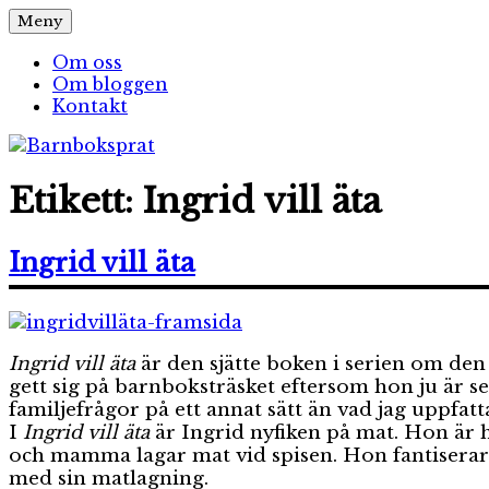
Hoppa
Meny
Barnboksprat
– en blogg om barnböcker
till
innehåll
Om oss
Om bloggen
Kontakt
Etikett:
Ingrid vill äta
Ingrid vill äta
Ingrid vill äta
är den sjätte boken i serien om den 
gett sig på barnboksträsket eftersom hon ju är s
familjefrågor på ett annat sätt än vad jag uppfatt
I
Ingrid vill äta
är Ingrid nyfiken på mat. Hon är hu
och mamma lagar mat vid spisen. Hon fantiserar om
med sin matlagning.