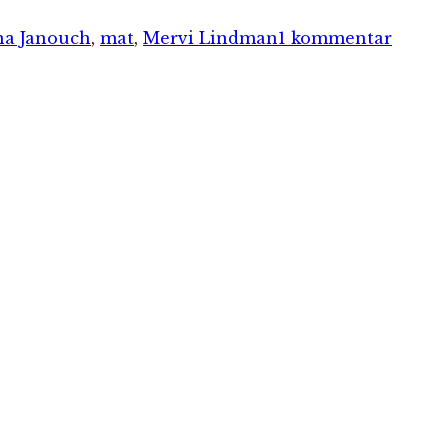
till
Ingrid
na Janouch
,
mat
,
Mervi Lindman
1 kommentar
vill
äta