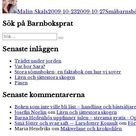
Författare
Publicerat
Kategorier
den
Malin Skals
2009-10-23
2009-10-27
Småbarnsb
Sök på Barnboksprat
Sök
Sök
efter:
Senaste inläggen
Trädet under jorden
Var bor Sara?
Stora sömnboken- en faktabok om hur vi sover
Liten och jättestora skogen
Påsen
Senaste kommentarerna
Boken som inte ville bli läst – handling och bästsäljare
Josefin Norlin
om
Liten och jättestora skogen
Barna Hedenhös uppfinner julen – streama gratis - O
Små fötter och svag saft — Larsdotter Konsult
om
För
Maria Hendriks
om
Makwelane och krokodilen