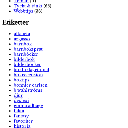
Teman
(11)
Tyckt & tänkt
(65)
Webbtips
(38)
Etiketter
alfabeta
argasso
barnbok
barnboksprat
barnböcker
bilderbok
bilderböcker
bokförlaget opal
bokrecension
boktips
bonnier carlsen
b wahlströms
djur
dyslexi
emma adbåge
fakta
fantasy
favoriter
historia