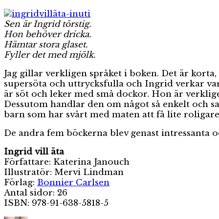
Sen är Ingrid törstig.
Hon behöver dricka.
Hämtar stora glaset.
Fyller det med mjölk.
Jag gillar verkligen språket i boken. Det är kort
supersöta och uttrycksfulla och Ingrid verkar vara
är söt och leker med små dockor. Hon är verklige
Dessutom handlar den om något så enkelt och sa
barn som har svårt med maten att få lite roligare
De andra fem böckerna blev genast intressanta oc
Ingrid vill äta
Författare: Katerina Janouch
Illustratör: Mervi Lindman
Förlag:
Bonnier Carlsen
Antal sidor: 26
ISBN: 978-91-638-5818-5