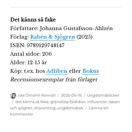
Det känns så fake
Författare: Johanna Gustafsson-Ahlzén
Förlag:
Rabén & Sjögren
(2025)
ISBN: 9789129748147
Antal sidor: 206
Ålder: 12-15 år
Köp: t.ex. hos
Adlibris
eller
Bokus
Recensionsexemplar från förlaget
Författare
Publicerat
Kategorier
Ida Ömalm Ronvall
2025-06-16
Ungdomsböcker
den
Etiketter
det känns så fake
,
gränslösa föräldrar
,
influencer
,
raben
och sjögren
,
sharenting
,
ungdomsbok
Lämna en
till
kommentar
Det
känns