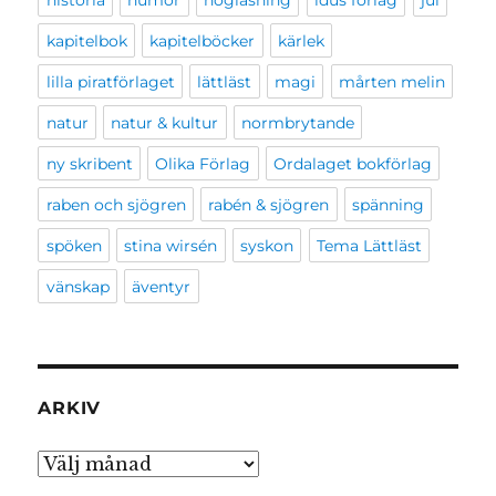
kapitelbok
kapitelböcker
kärlek
lilla piratförlaget
lättläst
magi
mårten melin
natur
natur & kultur
normbrytande
ny skribent
Olika Förlag
Ordalaget bokförlag
raben och sjögren
rabén & sjögren
spänning
spöken
stina wirsén
syskon
Tema Lättläst
vänskap
äventyr
ARKIV
Arkiv