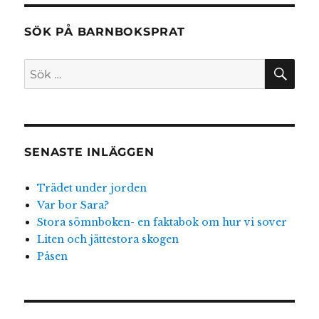
så
fake
SÖK PÅ BARNBOKSPRAT
SÖ
Sök
efter:
SENASTE INLÄGGEN
Trädet under jorden
Var bor Sara?
Stora sömnboken- en faktabok om hur vi sover
Liten och jättestora skogen
Påsen