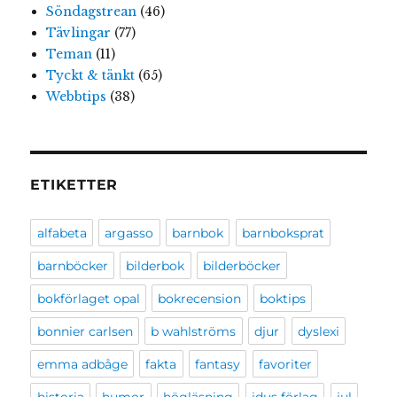
Söndagstrean
(46)
Tävlingar
(77)
Teman
(11)
Tyckt & tänkt
(65)
Webbtips
(38)
ETIKETTER
alfabeta
argasso
barnbok
barnboksprat
barnböcker
bilderbok
bilderböcker
bokförlaget opal
bokrecension
boktips
bonnier carlsen
b wahlströms
djur
dyslexi
emma adbåge
fakta
fantasy
favoriter
historia
humor
högläsning
idus förlag
jul