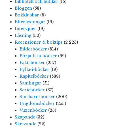
Bibliotek och butiker
(15)
Bloggen
(58)
Bokklubbar
(8)
Efterlysningar
(19)
Intervjuer
(19)
Läsning
(32)
Recensioner & boktips
(2 223)
Bilderböcker
(814)
Börja-läsa-böcker
(69)
Faktaböcker
(237)
Fylla-i-böcker
(19)
Kapitelböcker
(588)
Samlingar
(51)
Serieböcker
(37)
Småbarnsböcker
(200)
Ungdomsböcker
(253)
Vuxenböcker
(23)
Skapande
(32)
Skrivande
(22)