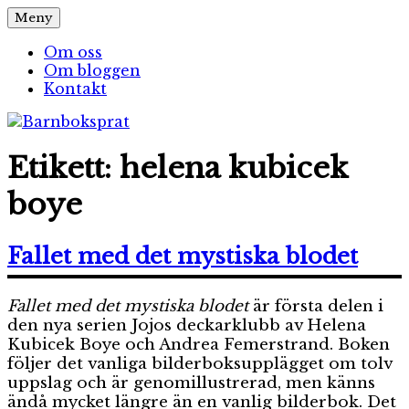
Hoppa
Meny
Barnboksprat
– en blogg om barnböcker
till
innehåll
Om oss
Om bloggen
Kontakt
Etikett:
helena kubicek
boye
Fallet med det mystiska blodet
Fallet med det mystiska blodet
är första delen i
den nya serien Jojos deckarklubb av Helena
Kubicek Boye och Andrea Femerstrand. Boken
följer det vanliga bilderboksupplägget om tolv
uppslag och är genomillustrerad, men känns
ändå mycket längre än en vanlig bilderbok. Det