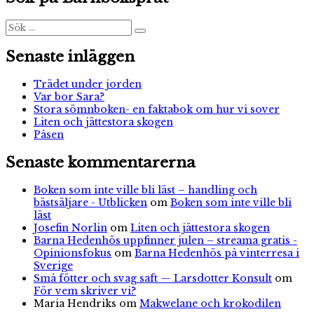
det
mystiska
Sök
Sök
efter:
blodet
Senaste inläggen
Trädet under jorden
Var bor Sara?
Stora sömnboken- en faktabok om hur vi sover
Liten och jättestora skogen
Påsen
Senaste kommentarerna
Boken som inte ville bli läst – handling och
bästsäljare - Utblicken
om
Boken som inte ville bli
läst
Josefin Norlin
om
Liten och jättestora skogen
Barna Hedenhös uppfinner julen – streama gratis -
Opinionsfokus
om
Barna Hedenhös på vinterresa i
Sverige
Små fötter och svag saft — Larsdotter Konsult
om
För vem skriver vi?
Maria Hendriks
om
Makwelane och krokodilen