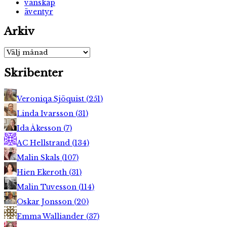
vänskap
äventyr
Arkiv
Arkiv
Skribenter
Veroniqa Sjöquist
(
251
)
Linda Ivarsson
(
31
)
Ida Åkesson
(
7
)
AC Hellstrand
(
134
)
Malin Skals
(
107
)
Hien Ekeroth
(
31
)
Malin Tuvesson
(
114
)
Oskar Jonsson
(
20
)
Emma Walliander
(
37
)