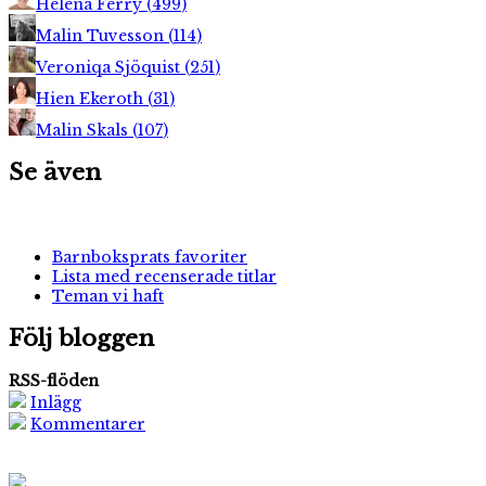
Helena Ferry
(
499
)
Malin Tuvesson
(
114
)
Veroniqa Sjöquist
(
251
)
Hien Ekeroth
(
31
)
Malin Skals
(
107
)
Se även
Barnboksprats favoriter
Lista med recenserade titlar
Teman vi haft
Följ bloggen
RSS-flöden
Inlägg
Kommentarer