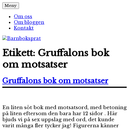
Hoppa
Meny
Barnboksprat
– en blogg om barnböcker
till
innehåll
Om oss
Om bloggen
Kontakt
Etikett:
Gruffalons bok
om motsatser
Gruffalons bok om motsatser
En liten söt bok med motsatsord, med betoning
på liten eftersom den bara har 12 sidor . Här
bjuds vi på sex uppslag med ord, det kunde
varit många fler tycker jag! Figurerna känner