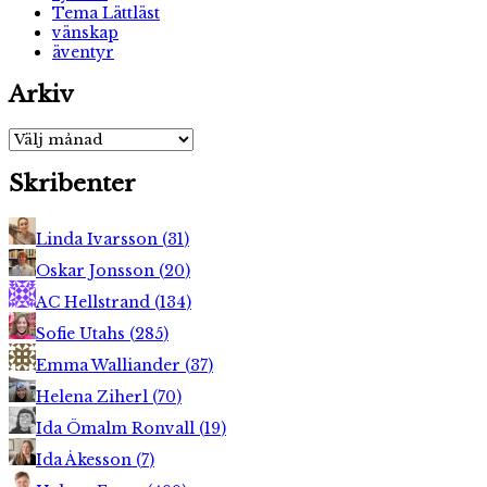
Tema Lättläst
vänskap
äventyr
Arkiv
Arkiv
Skribenter
Linda Ivarsson
(
31
)
Oskar Jonsson
(
20
)
AC Hellstrand
(
134
)
Sofie Utahs
(
285
)
Emma Walliander
(
37
)
Helena Ziherl
(
70
)
Ida Ömalm Ronvall
(
19
)
Ida Åkesson
(
7
)