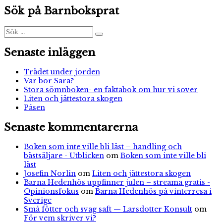
Gruffalons
Sök på Barnboksprat
bok
om
motsatser
Sök
Sök
efter:
Senaste inläggen
Trädet under jorden
Var bor Sara?
Stora sömnboken- en faktabok om hur vi sover
Liten och jättestora skogen
Påsen
Senaste kommentarerna
Boken som inte ville bli läst – handling och
bästsäljare - Utblicken
om
Boken som inte ville bli
läst
Josefin Norlin
om
Liten och jättestora skogen
Barna Hedenhös uppfinner julen – streama gratis -
Opinionsfokus
om
Barna Hedenhös på vinterresa i
Sverige
Små fötter och svag saft — Larsdotter Konsult
om
För vem skriver vi?