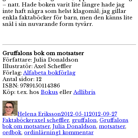
– natt. Hade boken varit lite längre hade jag
inte haft några som helst klagomål; jag gillar
enkla faktaböcker för barn, men den känns lite
snål i sin nuvarande form tyvärr.
Gruffalons bok om motsatser
Författare: Julia Donaldson
Illustratör: Axel Scheffler
Förlag:
Alfabeta bokförlag
Antal sidor: 12
ISBN: 9789150114386
Köp: t.ex. hos
Bokus
eller
Adlibris
Författare
Publicerat
Kategor
den
Helena Eriksson
2012-05-11
2012-09-27
Etiketter
Faktaböcker
axel scheffler
,
gruffalon
,
Gruffalons
bok om motsatser
,
Julia Donaldson
,
motsatser
,
till
ordbok
,
ordinlärning
1 kommentar