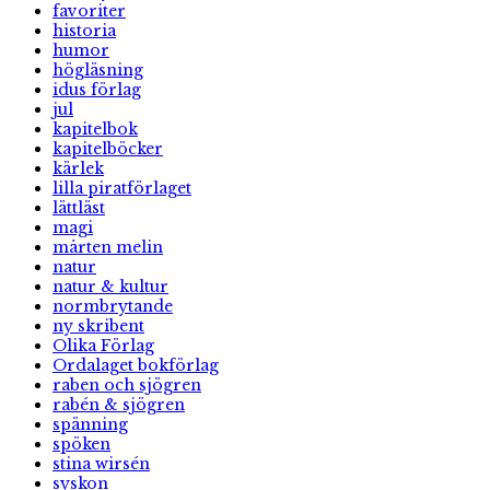
favoriter
historia
humor
högläsning
idus förlag
jul
kapitelbok
kapitelböcker
kärlek
lilla piratförlaget
lättläst
magi
mårten melin
natur
natur & kultur
normbrytande
ny skribent
Olika Förlag
Ordalaget bokförlag
raben och sjögren
rabén & sjögren
spänning
spöken
stina wirsén
syskon