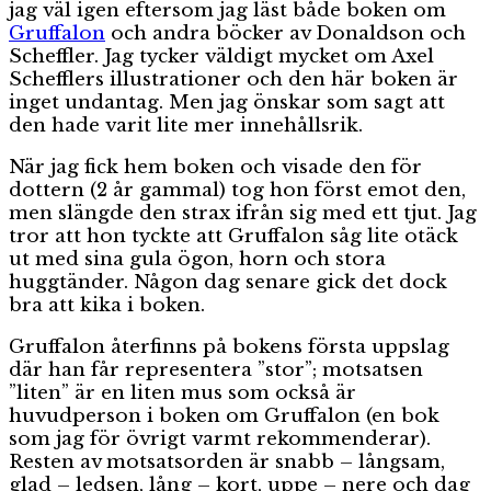
jag väl igen eftersom jag läst både boken om
Gruffalon
och andra böcker av Donaldson och
Scheffler. Jag tycker väldigt mycket om Axel
Schefflers illustrationer och den här boken är
inget undantag. Men jag önskar som sagt att
den hade varit lite mer innehållsrik.
När jag fick hem boken och visade den för
dottern (2 år gammal) tog hon först emot den,
men slängde den strax ifrån sig med ett tjut. Jag
tror att hon tyckte att Gruffalon såg lite otäck
ut med sina gula ögon, horn och stora
huggtänder. Någon dag senare gick det dock
bra att kika i boken.
Gruffalon återfinns på bokens första uppslag
där han får representera ”stor”; motsatsen
”liten” är en liten mus som också är
huvudperson i boken om Gruffalon (en bok
som jag för övrigt varmt rekommenderar).
Resten av motsatsorden är snabb – långsam,
glad – ledsen, lång – kort, uppe – nere och dag