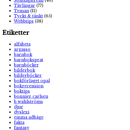
Söndagstrean
(46)
Tävlingar
(77)
Teman
(11)
Tyckt & tänkt
(65)
Webbtips
(38)
Etiketter
alfabeta
argasso
barnbok
barnboksprat
barnböcker
bilderbok
bilderböcker
bokförlaget opal
bokrecension
boktips
bonnier carlsen
b wahlströms
djur
dyslexi
emma adbåge
fakta
fantasy