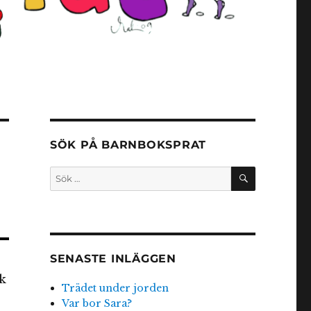
SÖK PÅ BARNBOKSPRAT
SÖK
Sök
efter:
SENASTE INLÄGGEN
k
Trädet under jorden
Var bor Sara?