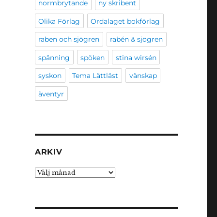
normbrytande
ny skribent
Olika Förlag
Ordalaget bokförlag
raben och sjögren
rabén & sjögren
spänning
spöken
stina wirsén
syskon
Tema Lättläst
vänskap
äventyr
ARKIV
Arkiv