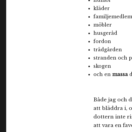
humör
kläder
familjemedle
möbler
husgeråd
fordon
trädgården
stranden och 
skogen
och en
massa
d
Både jag och d
att bläddra i, 
dottern inte r
att vara en fav