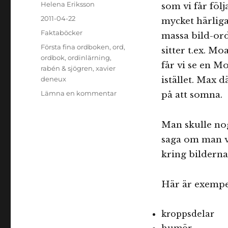
Författare
Helena Eriksson
som vi får föl
Publicerat
2011-04-22
mycket härliga 
den
Kategorier
Faktaböcker
massa bild-or
Etiketter
Första fina ordboken
,
ord
,
sitter t.ex. M
ordbok
,
ordinlärning
,
får vi se en Mo
rabén & sjögren
,
xavier
deneux
istället. Max 
till
Lämna en kommentar
på att somna.
Första
fina
Man skulle no
ordboken
saga om man vi
kring bilderna
Här är exempe
kroppsdelar