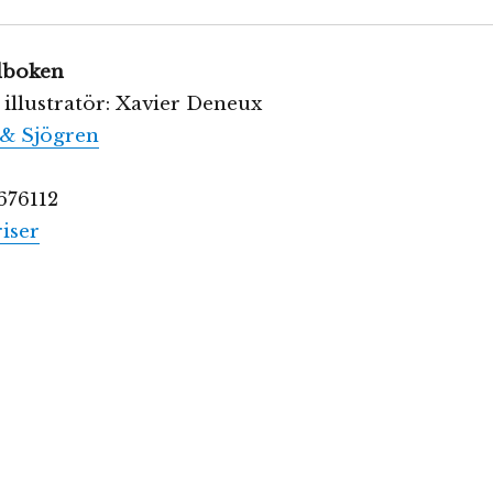
rdboken
 illustratör: Xavier Deneux
& Sjögren
676112
iser