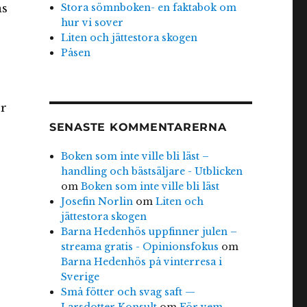
Stora sömnboken- en faktabok om
ns
hur vi sover
Liten och jättestora skogen
Påsen
er
SENASTE KOMMENTARERNA
Boken som inte ville bli läst –
handling och bästsäljare - Utblicken
om
Boken som inte ville bli läst
Josefin Norlin
om
Liten och
jättestora skogen
Barna Hedenhös uppfinner julen –
streama gratis - Opinionsfokus
om
Barna Hedenhös på vinterresa i
Sverige
Små fötter och svag saft —
Larsdotter Konsult
om
För vem