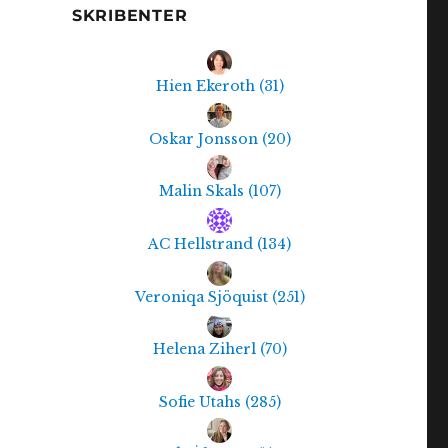
SKRIBENTER
Hien Ekeroth
(
31
)
Oskar Jonsson
(
20
)
Malin Skals
(
107
)
AC Hellstrand
(
134
)
Veroniqa Sjöquist
(
251
)
Helena Ziherl
(
70
)
Sofie Utahs
(
285
)