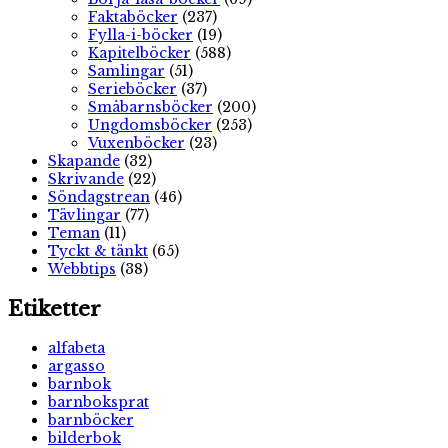
Faktaböcker
(237)
Fylla-i-böcker
(19)
Kapitelböcker
(588)
Samlingar
(51)
Serieböcker
(37)
Småbarnsböcker
(200)
Ungdomsböcker
(253)
Vuxenböcker
(23)
Skapande
(32)
Skrivande
(22)
Söndagstrean
(46)
Tävlingar
(77)
Teman
(11)
Tyckt & tänkt
(65)
Webbtips
(38)
Etiketter
alfabeta
argasso
barnbok
barnboksprat
barnböcker
bilderbok