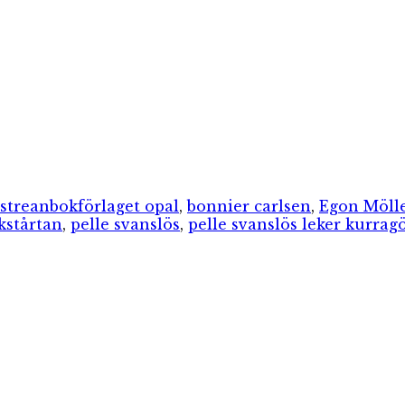
ier
Etiketter
strean
bokförlaget opal
,
bonnier carlsen
,
Egon Mölle
kstårtan
,
pelle svanslös
,
pelle svanslös leker kurr