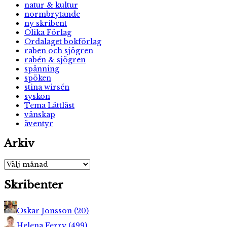
natur & kultur
normbrytande
ny skribent
Olika Förlag
Ordalaget bokförlag
raben och sjögren
rabén & sjögren
spänning
spöken
stina wirsén
syskon
Tema Lättläst
vänskap
äventyr
Arkiv
Arkiv
Skribenter
Oskar Jonsson
(
20
)
Helena Ferry
(
499
)