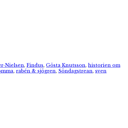
r-Nielsen
,
Findus
,
Gösta Knutsson
,
historien om
agömma
,
rabén & sjögren
,
Söndagstrean
,
sven