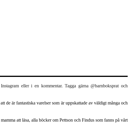
,
I
nstagram eller i en kommentar. Tagga gärna @barnboksprat och
 att de är fantastiska varelser som är uppskattade av väldigt många och
gade mamma att läsa, alla böcker om Pettson och Findus som fanns på vårt