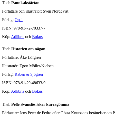
Titel: 
Pannkakstårtan
Författare och illustratör: Sven Nordqvist
Förlag: 
Opal
ISBN: 978-91-72-70337-7
Köp: 
Adlibris
 och 
Bokus
Titel: 
Historien om någon
Författare: Åke Löfgren
Illustratör: Egon Möller-Nielsen
Förlag: 
Rabén & Sjögren
ISBN: 978-91-29-48633-9
Köp: 
Adlibris
 och 
Bokus
Titel: 
Pelle Svanslös leker kurragömma
Författare: Jens Peter de Pedro efter Gösta Knutssons berättelser om 