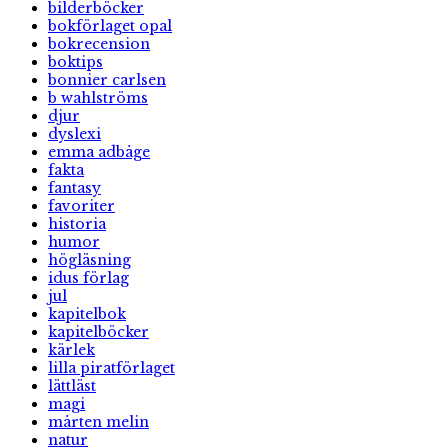
bilderböcker
bokförlaget opal
bokrecension
boktips
bonnier carlsen
b wahlströms
djur
dyslexi
emma adbåge
fakta
fantasy
favoriter
historia
humor
högläsning
idus förlag
jul
kapitelbok
kapitelböcker
kärlek
lilla piratförlaget
lättläst
magi
mårten melin
natur