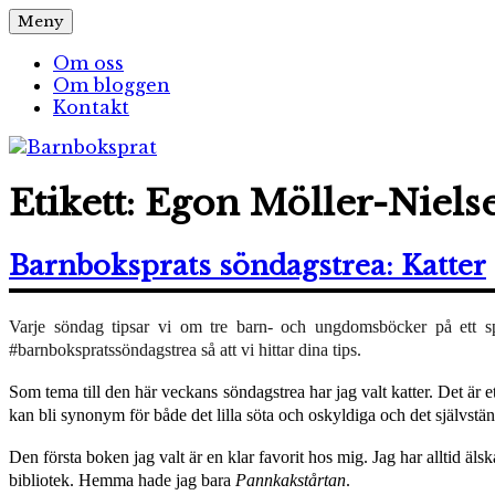
Hoppa
Meny
Barnboksprat
– en blogg om barnböcker
till
innehåll
Om oss
Om bloggen
Kontakt
Etikett:
Egon Möller-Niels
Barnboksprats söndagstrea: Katter
Varje söndag tipsar vi om
tre
barn- och ungdomsböcker på ett spe
#barnbokspratssöndagstrea så att vi hittar dina tips.
Som tema till den här veckans söndagstrea har jag valt katter. Det är 
kan bli synonym för både det lilla söta och oskyldiga och det självstä
Den första boken jag valt är en klar favorit hos mig. Jag har alltid äl
bibliotek. Hemma hade jag bara
Pannkakstårtan
.