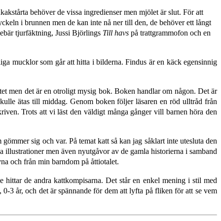
kakstårta behöver de vissa ingredienser men mjölet är slut. För att
yckeln i brunnen men de kan inte nå ner till den, de behöver ett långt
bär tjurfäktning, Jussi Björlings
Till havs
på trattgrammofon och en
iga mucklor som går att hitta i bilderna. Findus är en käck egensinnig
slutet men det är en otroligt mysig bok. Boken handlar om någon. Det är
ulle ätas till middag. Genom boken följer läsaren en röd ulltråd från
iven. Trots att vi läst den väldigt många gånger vill barnen höra den
 gömmer sig och var. På temat katt så kan jag såklart inte utesluta den
ya illustrationer men även nyutgåvor av de gamla historierna i samband
na och från min barndom på åttiotalet.
e hittar de andra kattkompisarna. Det står en enkel mening i stil med
 0-3 år, och det är spännande för dem att lyfta på fliken för att se vem