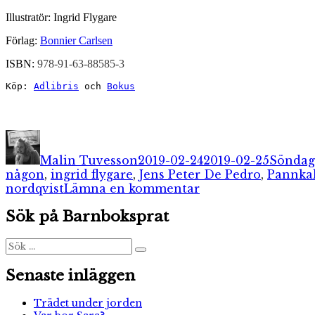
Illustratör: Ingrid Flygare
Förlag: 
Bonnier Carlsen
ISBN: 
978-91-63-88585-3
Köp: 
Adlibris
 och 
Bokus
Författare
Publicerat
Kategor
den
Malin Tuvesson
2019-02-24
2019-02-25
Söndag
någon
,
ingrid flygare
,
Jens Peter De Pedro
,
Pannka
till
nordqvist
Lämna en kommentar
Barnboksprats
Sök på Barnboksprat
söndagstrea:
Katter
Sök
Sök
efter:
Senaste inläggen
Trädet under jorden