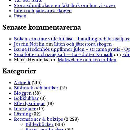
Var bor Sara?
Stora sömnboken- en faktabok om hur vi sover
Liten och jättestora skogen
Påsen
Senaste kommentarerna
Boken som inte ville bli läst – handling och bästsäljare
Josefin Norlin
om
Liten och jättestora skogen
Barna Hedenhös uppfinner julen – streama gratis - O
Små fötter och svag saft — Larsdotter Konsult
om
För
Maria Hendriks
om
Makwelane och krokodilen
Kategorier
Aktuellt
(216)
Bibliotek och butiker
(15)
Bloggen
(58)
Bokklubbar
(8)
Efterlysningar
(19)
Intervjuer
(19)
Läsning
(32)
Recensioner & boktips
(2 223)
Bilderböcker
(814)
Börja-läsa-böcker
(69)