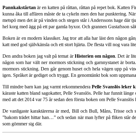
Pannkakstårtan
är en katten på råttan, råttan på repet bok. Katten 
kunna åka till affären måste de ta cykeln men den har punktering. När d
metspö men det är på vinden och stegen står i Anderssons hage där tju
hel korg med ägg på ett par gamla byxor. Och
grannen Gustafsson såkl
Boken är en modern klassiker. Jag tror att alla har läst den någon gå
katt med god självkänsla och ett stort hjärta. De flesta vill nog vara li
Den andra boken jag valt på temat är
Historien om någon
. Det är l
någon som har vält ner mormors stickning och garnnystanet är borta. 
mormors stickning. Den går genom huset och hela vägen upp på vinden 
igen. Språket är gediget och tryggt. En genomtänkt bok som uppmanar t
Till mindre barn kan jag varmt rekommendera
Pelle Svanslös leker
käraste katten bland sagokatter, Pelle Svanslös. Pelle har funnit län
med att det 2014 var 75 år sedan den första boken om Pelle Svanslös
De vanligaste karaktärerna är med, Bill och Bull, Måns, Trisse och s
”bakom trädet hittar han…” och sedan när man lyfter på fliken står det 
som gömmer sig där.