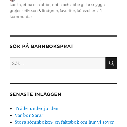
den
karsin
,
ebba och abbe
,
ebba och abbe gillar snygga
grejer
,
eriksson & lindgren
,
favoriter
,
könsroller
1
till
kommentar
Ebba
och
Abbe
gillar
snygga
SÖK PÅ BARNBOKSPRAT
grejer
SÖ
Sök
efter:
SENASTE INLÄGGEN
Trädet under jorden
Var bor Sara?
Stora sömnboken- en faktabok om hur vi sover