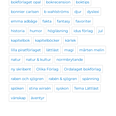
bokförlaget opal
bokrecension
boktips
bonnier carlsen
b wahlströms
djur
dyslexi
emma adbåge
fakta
fantasy
favoriter
historia
humor
högläsning
idus förlag
jul
kapitelbok
kapitelböcker
kärlek
lilla piratförlaget
lättläst
magi
mårten melin
natur
natur & kultur
normbrytande
ny skribent
Olika Förlag
Ordalaget bokförlag
raben och sjögren
rabén & sjögren
spänning
spöken
stina wirsén
syskon
Tema Lättläst
vänskap
äventyr