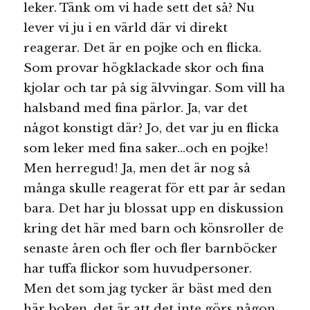
leker. Tänk om vi hade sett det så? Nu
lever vi ju i en värld där vi direkt
reagerar. Det är en pojke och en flicka.
Som provar högklackade skor och fina
kjolar och tar på sig älvvingar. Som vill ha
halsband med fina pärlor. Ja, var det
något konstigt där? Jo, det var ju en flicka
som leker med fina saker…och en pojke!
Men herregud! Ja, men det är nog så
många skulle reagerat för ett par år sedan
bara. Det har ju blossat upp en diskussion
kring det här med barn och könsroller de
senaste åren och fler och fler barnböcker
har tuffa flickor som huvudpersoner.
Men det som jag tycker är bäst med den
här boken, det är att det inte görs någon