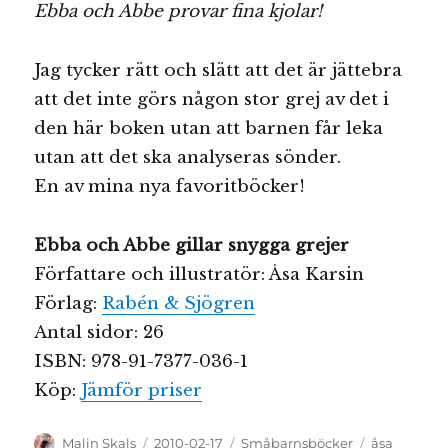
Ebba och Abbe provar fina kjolar!
Jag tycker rätt och slätt att det är jättebra
att det inte görs någon stor grej av det i
den här boken utan att barnen får leka
utan att det ska analyseras sönder.
En av mina nya favoritböcker!
Ebba och Abbe gillar snygga grejer
Författare och illustratör: Åsa Karsin
Förlag:
Rabén & Sjögren
Antal sidor: 26
ISBN: 978-91-7377-036-1
Köp:
Jämför priser
Författare
Publicerat
Kategorier
Etiketter
Malin Skals
2010-02-17
Småbarnsböcker
åsa