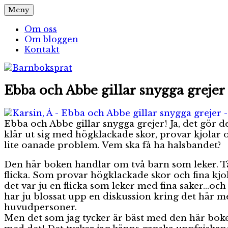
Hoppa
Meny
Barnboksprat
– en blogg om barnböcker
till
innehåll
Om oss
Om bloggen
Kontakt
Ebba och Abbe gillar snygga grejer
Ebba och Abbe gillar snygga grejer! Ja, det gör
klär ut sig med högklackade skor, provar kjolar o
lite oanade problem. Vem ska få ha halsbandet?
Den här boken handlar om två barn som leker. Tänk
flicka. Som provar högklackade skor och fina kjola
det var ju en flicka som leker med fina saker…och
har ju blossat upp en diskussion kring det här me
huvudpersoner.
Men det som jag tycker är bäst med den här boken, 