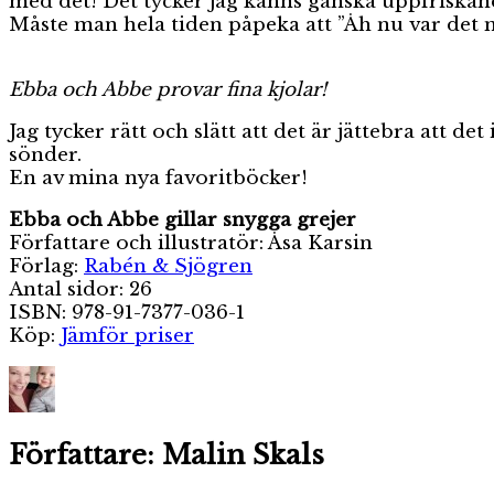
med det! Det tycker jag känns ganska uppfriskan
Måste man hela tiden påpeka att ”Åh nu var det m
Ebba och Abbe provar fina kjolar!
Jag tycker rätt och slätt att det är jättebra att d
sönder.
En av mina nya favoritböcker!
Ebba och Abbe gillar snygga grejer
Författare och illustratör: Åsa Karsin
Förlag:
Rabén & Sjögren
Antal sidor: 26
ISBN: 978-91-7377-036-1
Köp:
Jämför priser
Författare:
Malin Skals