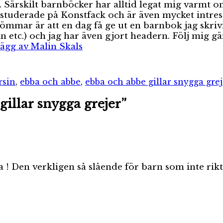
r. Särskilt barnböcker har alltid legat mig varmt 
h studerade på Konstfack och är även mycket intres
mmar är att en dag få ge ut en barnbok jag skrivit 
an etc.) och jag har även gjort headern. Följ mig 
nlägg av Malin Skals
ter
rsin
,
ebba och abbe
,
ebba och abbe gillar snygga grej
illar snygga grejer”
 ! Den verkligen så slående för barn som inte rikti