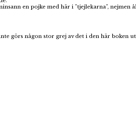
de.
insann en pojke med här i ”tjejlekarna”, nejmen åh
et inte görs någon stor grej av det i den här boken u