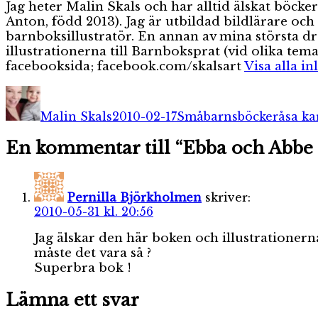
Jag heter Malin Skals och har alltid älskat böcke
Anton, född 2013). Jag är utbildad bildlärare oc
barnboksillustratör. En annan av mina största drö
illustrationerna till Barnboksprat (vid olika tem
facebooksida; facebook.com/skalsart
Visa alla i
Författare
Publicerat
Kategorier
Etiket
den
Malin Skals
2010-02-17
Småbarnsböcker
åsa ka
En kommentar till “Ebba och Abbe g
Pernilla Björkholmen
skriver:
2010-05-31 kl. 20:56
Jag älskar den här boken och illustrationerna
måste det vara så ?
Superbra bok !
Lämna ett svar