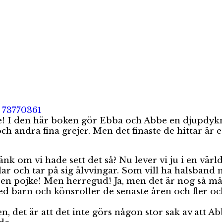
 de! I den här boken gör Ebba och Abbe en djupdyk
ch andra fina grejer. Men det finaste de hittar är 
 om vi hade sett det så? Nu lever vi ju i en värld
r och tar på sig älvvingar. Som vill ha halsband me
 en pojke! Men herregud! Ja, men det är nog så mån
d barn och könsroller de senaste åren och fler oc
det är att det inte görs någon stor sak av att Abbe