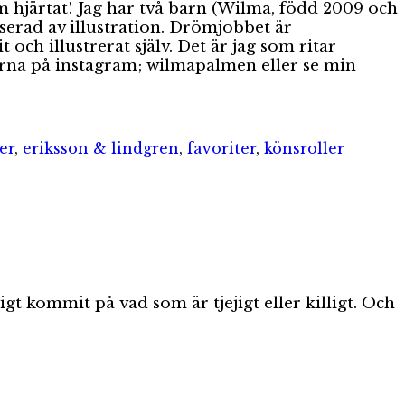
om hjärtat! Jag har två barn (Wilma, född 2009 och
serad av illustration. Drömjobbet är
och illustrerat själv. Det är jag som ritar
gärna på instagram; wilmapalmen eller se min
er
,
eriksson & lindgren
,
favoriter
,
könsroller
gt kommit på vad som är tjejigt eller killigt. Och