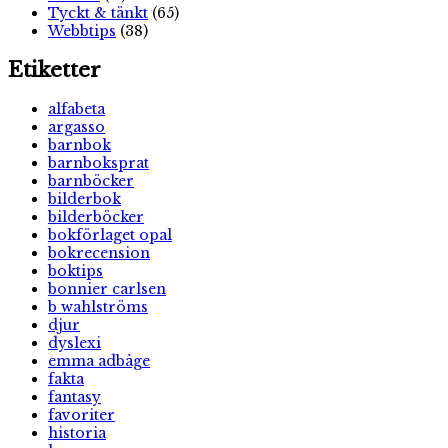
Tyckt & tänkt
(65)
Webbtips
(38)
Etiketter
alfabeta
argasso
barnbok
barnboksprat
barnböcker
bilderbok
bilderböcker
bokförlaget opal
bokrecension
boktips
bonnier carlsen
b wahlströms
djur
dyslexi
emma adbåge
fakta
fantasy
favoriter
historia