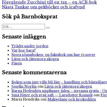
Inläggsnavigering
Föregående
Föregående
Zucchini till en tax – en ACB-bok
Nästa
inlägg:
Nästa
Tankar om pekböcker och icafynd
inlägg:
Sök på Barnboksprat
Sök
Sök
efter:
Senaste inläggen
Trädet under jorden
Var bor Sara?
Stora sömnboken- en faktabok om hur vi sover
Liten och jättestora skogen
Påsen
Senaste kommentarerna
Boken som inte ville bli läst – handling och bästsäljare
Josefin Norlin
om
Liten och jättestora skogen
Barna Hedenhös uppfinner julen – streama gratis - O
Små fötter och svag saft — Larsdotter Konsult
om
För
Maria Hendriks
om
Makwelane och krokodilen