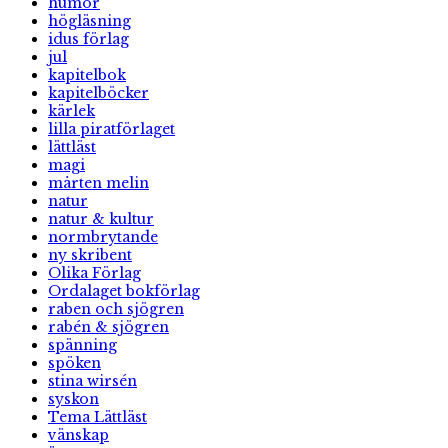
humor
högläsning
idus förlag
jul
kapitelbok
kapitelböcker
kärlek
lilla piratförlaget
lättläst
magi
mårten melin
natur
natur & kultur
normbrytande
ny skribent
Olika Förlag
Ordalaget bokförlag
raben och sjögren
rabén & sjögren
spänning
spöken
stina wirsén
syskon
Tema Lättläst
vänskap