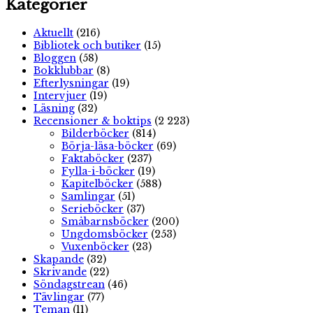
Kategorier
Aktuellt
(216)
Bibliotek och butiker
(15)
Bloggen
(58)
Bokklubbar
(8)
Efterlysningar
(19)
Intervjuer
(19)
Läsning
(32)
Recensioner & boktips
(2 223)
Bilderböcker
(814)
Börja-läsa-böcker
(69)
Faktaböcker
(237)
Fylla-i-böcker
(19)
Kapitelböcker
(588)
Samlingar
(51)
Serieböcker
(37)
Småbarnsböcker
(200)
Ungdomsböcker
(253)
Vuxenböcker
(23)
Skapande
(32)
Skrivande
(22)
Söndagstrean
(46)
Tävlingar
(77)
Teman
(11)