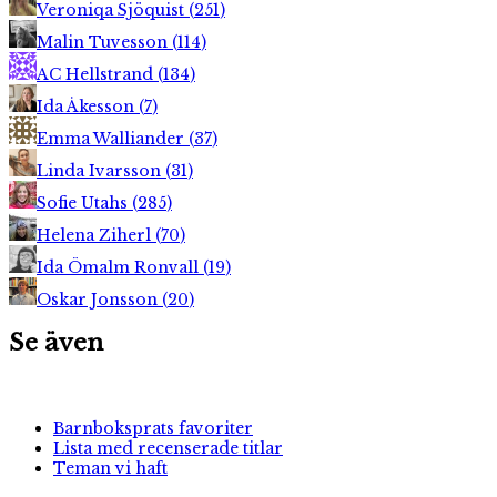
Veroniqa Sjöquist
(
251
)
Malin Tuvesson
(
114
)
AC Hellstrand
(
134
)
Ida Åkesson
(
7
)
Emma Walliander
(
37
)
Linda Ivarsson
(
31
)
Sofie Utahs
(
285
)
Helena Ziherl
(
70
)
Ida Ömalm Ronvall
(
19
)
Oskar Jonsson
(
20
)
Se även
Barnboksprats favoriter
Lista med recenserade titlar
Teman vi haft