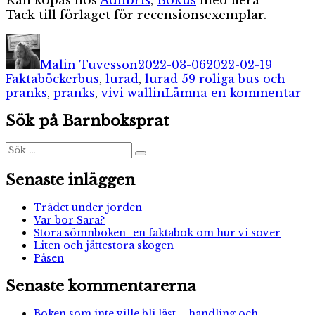
Kan köpas hos
Adlibris
,
Bokus
med flera
Tack till förlaget för recensionsexemplar.
Författare
Publicerat
Katego
den
Malin Tuvesson
2022-03-06
2022-02-19
Etiketter
Faktaböcker
bus
,
lurad
,
lurad 59 roliga bus och
til
pranks
,
pranks
,
vivi wallin
Lämna en kommentar
Lu
Sök på Barnboksprat
Sök
Sök
efter:
Senaste inläggen
Trädet under jorden
Var bor Sara?
Stora sömnboken- en faktabok om hur vi sover
Liten och jättestora skogen
Påsen
Senaste kommentarerna
Boken som inte ville bli läst – handling och