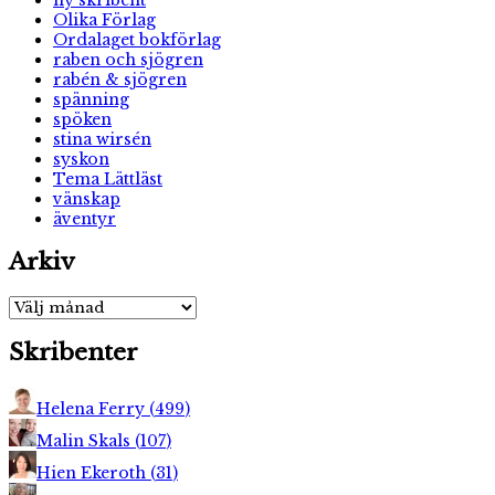
Olika Förlag
Ordalaget bokförlag
raben och sjögren
rabén & sjögren
spänning
spöken
stina wirsén
syskon
Tema Lättläst
vänskap
äventyr
Arkiv
Arkiv
Skribenter
Helena Ferry
(
499
)
Malin Skals
(
107
)
Hien Ekeroth
(
31
)