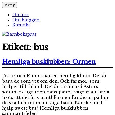
Hoppa
Meny
Barnboksprat
– en blogg om barnböcker
till
innehåll
Om oss
Om bloggen
Kontakt
Etikett:
bus
Hemliga busklubben: Ormen
Astor och Emma har en hemlig klubb. Det är
bara de som vet om den. Och farmor, som
hjälper till ibland. Det är sommar i Astors
sommarstuga men hans pappa vägrar att bada,
trots att det är varmt! Barnen funderar på hur
de ska få honom att våga bada. Kanske med
hjälp av ett bus? Hemliga busklubben
sammanträder!