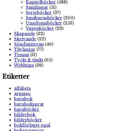
Kapitelböcker
(588)
Samlingar
(51)
Serieböcker
(37)
Småbarnsböcker
(200)
Ungdomsböcker
(253)
Vuxenböcker
(23)
Skapande
(32)
Skrivande
(22)
Söndagstrean
(46)
Tävlingar
(77)
Teman
(11)
Tyckt & tänkt
(65)
Webbtips
(38)
Etiketter
alfabeta
argasso
barnbok
barnboksprat
barnböcker
bilderbok
bilderböcker
bokförlaget opal
bokrecension