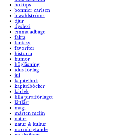
boktips
bonnier carlsen
b wahlströms
djur
dyslexi
emma adbåge
fakta
fantasy
favoriter
historia
humor
högläsning
idus förlag
jul
kapitelbok
kapitelböcker
kärlek
lilla piratförlaget
lättläst
magi
mårten melin
natur
natur & kultur
normbrytande
ny skribent