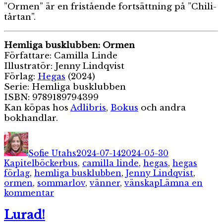
”Ormen” är en fristående fortsättning på ”Chili-
tårtan”.
Hemliga busklubben: Ormen
Författare: Camilla Linde
Illustratör: Jenny Lindqvist
Förlag:
Hegas
(2024)
Serie: Hemliga busklubben
ISBN: 9789189794399
Kan köpas hos
Adlibris
,
Bokus
och andra
bokhandlar.
Författare
Publicerat
Kategorier
den
Sofie Utahs
2024-07-14
2024-05-30
Etiketter
Kapitelböcker
bus
,
camilla linde
,
hegas
,
hegas
förlag
,
hemliga busklubben
,
Jenny Lindqvist
,
ormen
,
sommarlov
,
vänner
,
vänskap
Lämna en
till
kommentar
Hemliga
busklubben:
Lurad!
Ormen