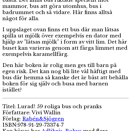
bästa. Det finns bus riktade speciellt mot
mammor, bus att göra utomhus, bus i
badrummet och så vidare. Här finns alltså
något för alla.
I uppslaget ovan finns ett bus där man låtsas
spilla ut mjölk över exempelvis en dator med
hjälp av ”låtsas mjölk” i form av vitt lim. Det här
buset kan varieras genom att färga limmet med
exempelvis karamellfärg.
Den här boken är rolig men ges till barn på
egen risk. Det kan nog bli lite väl häftigt med
bus där hemma så kanske det är bäst att behålla
boken för sig själv och busa med barnen
istället?
Titel: Lurad! 59 roliga bus och pranks
Författare: Vivi Wallin
Förlag:
Rabén&Sjögren
ISBN:978-91-29-73374-7