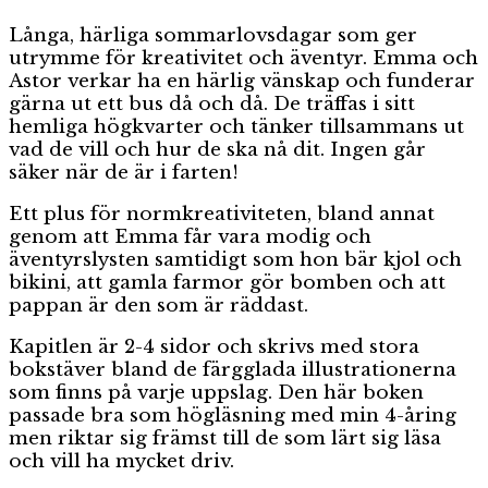
Långa, härliga sommarlovsdagar som ger
utrymme för kreativitet och äventyr. Emma och
Astor verkar ha en härlig vänskap och funderar
gärna ut ett bus då och då. De träffas i sitt
hemliga högkvarter och tänker tillsammans ut
vad de vill och hur de ska nå dit. Ingen går
säker när de är i farten!
Ett plus för normkreativiteten, bland annat
genom att Emma får vara modig och
äventyrslysten samtidigt som hon bär kjol och
bikini, att gamla farmor gör bomben och att
pappan är den som är räddast.
Kapitlen är 2-4 sidor och skrivs med stora
bokstäver bland de färgglada illustrationerna
som finns på varje uppslag. Den här boken
passade bra som högläsning med min 4-åring
men riktar sig främst till de som lärt sig läsa
och vill ha mycket driv.