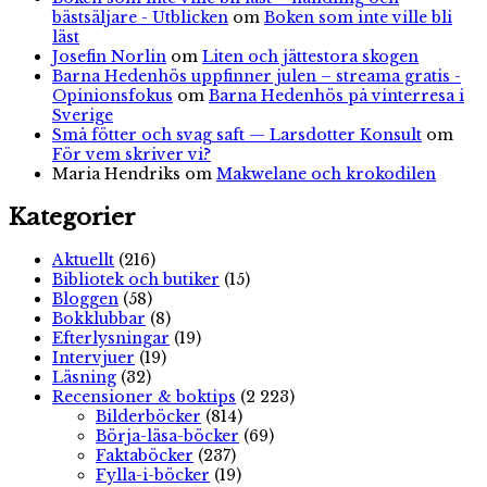
bästsäljare - Utblicken
om
Boken som inte ville bli
läst
Josefin Norlin
om
Liten och jättestora skogen
Barna Hedenhös uppfinner julen – streama gratis -
Opinionsfokus
om
Barna Hedenhös på vinterresa i
Sverige
Små fötter och svag saft — Larsdotter Konsult
om
För vem skriver vi?
Maria Hendriks
om
Makwelane och krokodilen
Kategorier
Aktuellt
(216)
Bibliotek och butiker
(15)
Bloggen
(58)
Bokklubbar
(8)
Efterlysningar
(19)
Intervjuer
(19)
Läsning
(32)
Recensioner & boktips
(2 223)
Bilderböcker
(814)
Börja-läsa-böcker
(69)
Faktaböcker
(237)
Fylla-i-böcker
(19)