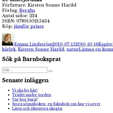
Författare: Kirsten Sonne Harild
Förlag:
Berghs
Antal sidor: 224
ISBN: 9789150215434
Köp:
jämför priser
Författare
Publicerat
Katego
den
Emma Lindström
2010-07-15
2010-10-16
Kapite
kärlek
,
Kirsten Sonne Harild
,
natur
Lämna en kom
Sök på Barnboksprat
Sök
Sök
efter:
Senaste inläggen
Vi ska bo här!
Trädet under jorden
Var bor Sara?
Stora sömnboken- en faktabok om hur vi sover
Liten och jättestora skogen