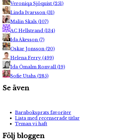
Veroniqa Sjöquist
(
251
)
Linda Ivarsson
(
31
)
Malin Skals
(
107
)
AC Hellstrand
(
134
)
Ida Åkesson
(
7
)
Oskar Jonsson
(
20
)
Helena Ferry
(
499
)
Ida Ömalm Ronvall
(
19
)
Sofie Utahs
(
285
)
Se även
Barnboksprats favoriter
Lista med recenserade titlar
Teman vi haft
Följ bloggen