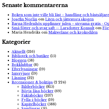
Senaste kommentarerna
Boken som inte ville bli läst – handling och bästsäljare
Josefin Norlin
om
Liten och jättestora skogen
Barna Hedenhös uppfinner julen – streama gratis - O
Små fötter och svag saft — Larsdotter Konsult
om
För
Maria Hendriks
om
Makwelane och krokodilen
Kategorier
Aktuellt
(216)
Bibliotek och butiker
(15)
Bloggen
(58)
Bokklubbar
(8)
Efterlysningar
(19)
Intervjuer
(19)
Läsning
(32)
Recensioner & boktips
(2 224)
Bilderböcker
(815)
Börja-läsa-böcker
(69)
Faktaböcker
(237)
Fylla-i-böcker
(19)
Kapitelböcker
(588)
Samlingar
(51)