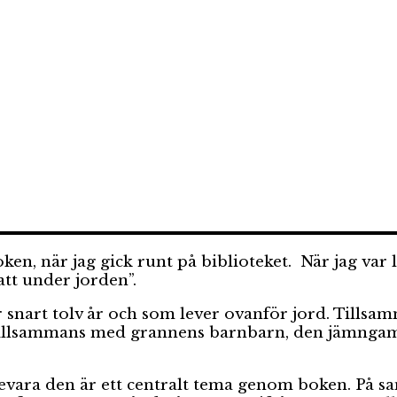
boken, när jag gick runt på biblioteket. När jag va
att under jorden”.
snart tolv år och som lever ovanför jord. Till
en tillsammans med grannens barnbarn, den jämn
vara den är ett centralt tema genom boken. På s