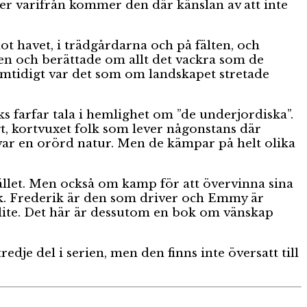
er varifrån kommer den där känslan av att inte
ot havet, i trädgårdarna och på fälten, och
en och berättade om allt det vackra som de
 samtidigt var det som om landskapet stretade
 farfar tala i hemlighet om ”de underjordiska”.
gt, kortvuxet folk som lever någonstans där
kvar en orörd natur. Men de kämpar på helt olika
et. Men också om kamp för att övervinna sina
sk. Frederik är den som driver och Emmy är
g lite. Det här är dessutom en bok om vänskap
redje del i serien, men den finns inte översatt till