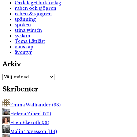
Ordalaget bokförlag
raben och sjögren
rabén & sjögren
spänning
spöken
stina wirsén
syskon
Tema Lättläst
vänskap
äventyr
Arkiv
Arkiv
Skribenter
Emma Walliander
(
38
)
Helena Ziherl
(
70
)
Hien Ekeroth
(
31
)
Malin Tuvesson
(
114
)