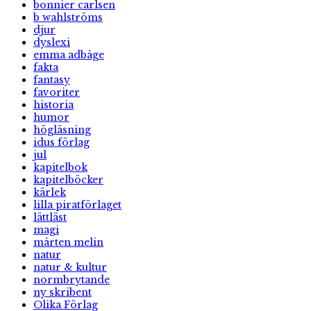
bonnier carlsen
b wahlströms
djur
dyslexi
emma adbåge
fakta
fantasy
favoriter
historia
humor
högläsning
idus förlag
jul
kapitelbok
kapitelböcker
kärlek
lilla piratförlaget
lättläst
magi
mårten melin
natur
natur & kultur
normbrytande
ny skribent
Olika Förlag