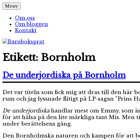
Hoppa
Meny
Barnboksprat
– en blogg om barnböcker
till
innehåll
Om oss
Om bloggen
Kontakt
Etikett:
Bornholm
De underjordiska på Bornholm
Det var titeln som fick mig att dras till den här 
rum och jag lyssnade flitigt på LP-sagan ”Prins H
De underjordiska
handlar mest om Emmy, som är 
för att hälsa på den lite märkliga tant Mis. M
under berättelsens gång.
Den Bornholmska naturen och kampen för att be