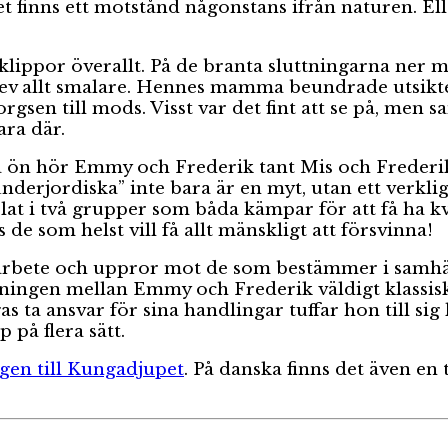
 finns ett motstånd någonstans ifrån naturen. Ell
klippor överallt. På de branta sluttningarna ner m
blev allt smalare. Hennes mamma beundrade utsikt
rgsen till mods. Visst var det fint att se på, men
ara där.
 ön hör Emmy och Frederik tant Mis och Frederiks
nderjordiska” inte bara är en myt, utan ett verkli
elat i två grupper som båda kämpar för att få ha 
 de som helst vill få allt mänskligt att försvinna!
bete och uppror mot de som bestämmer i samhäll
elningen mellan Emmy och Frederik väldigt klassi
s ta ansvar för sina handlingar tuffar hon till si
på flera sätt.
gen till Kungadjupet
. På danska finns det även en t