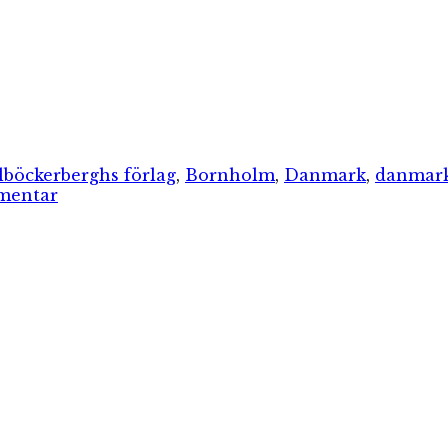
rier
Etiketter
lböcker
berghs förlag
,
Bornholm
,
Danmark
,
danmar
till
mentar
De
underjordiska
på
Bornholm