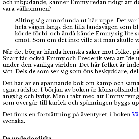
och inbjudande, känner Emmy redan tidigt att det
vara välkommen?
Allting såg annorlunda ut här uppe. Det var 
hela vägen längs den lilla landsvägen som 
körde förbi, och ändå kände Emmy sig lite so
emot. Som om det inte ville att man skulle v
När det börjar hända hemska saker mot folket på
Snart får också Emmy och Frederik veta att ”de u
under den vanliga världen. Det här folket är ind
sätt. Dels de som ser sig som öns beskyddare, dels
Det här är en spännande bok om kamp och samar
egna rädslor. I början av boken är könsrollsind
ängslig och lydig. Men i takt med att Emmy tvinga
som övergår till kärlek och spänningen byggs upp 
Det finns en fortsättning på äventyret, i boken
Vä
svenska.
De underjordiska