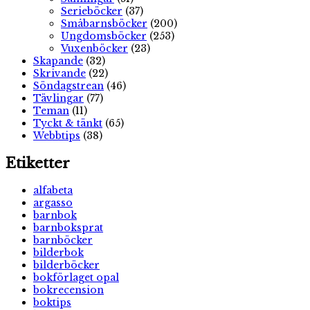
Serieböcker
(37)
Småbarnsböcker
(200)
Ungdomsböcker
(253)
Vuxenböcker
(23)
Skapande
(32)
Skrivande
(22)
Söndagstrean
(46)
Tävlingar
(77)
Teman
(11)
Tyckt & tänkt
(65)
Webbtips
(38)
Etiketter
alfabeta
argasso
barnbok
barnboksprat
barnböcker
bilderbok
bilderböcker
bokförlaget opal
bokrecension
boktips