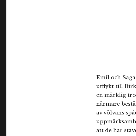
Emil och Saga 
utflykt till B
en märklig trol
närmare bestäm
av völvans spå
uppmärksamhet
att de har stav