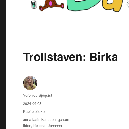
Trollstaven: Birka
Författare
Veroniqa Sjöquist
Publicerat
2024-06-08
den
Kategorier
Kapitelböcker
Etiketter
anna-karin karlsson
,
genom
tiden
,
historia
,
Johanna