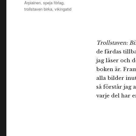
Arpiainen
,
speja förlag
,
trollstaven birka
,
vikingatid
Trollstaven: Bi
de färdas tillb
jag läser och 
boken är. Fram
alla bilder inu
så förstår jag
varje del har e