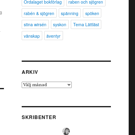
Ordalaget bokförlag
raben och sjögren
rabén & sjögren
spänning
spöken
3
stina wirsén
syskon
Tema Lättläst
r
vänskap
äventyr
ARKIV
Arkiv
SKRIBENTER