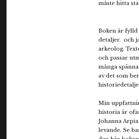
måste hitta sta
Boken är fylld
detaljer. och j
arkeolog. Texte
och passar utm
många spännand
av det som ber
historiedetalje
Min uppfattnin
historia är ofa
Johanna Arpiai
levande. Se ba