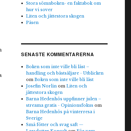
Stora sömnboken- en faktabok om
hur vi sover
Liten och jättestora skogen
Påsen
m
SENASTE KOMMENTARERNA
Boken som inte ville bli läst –
handling och bästsäljare - Utblicken
a
om
Boken som inte ville bli läst
Josefin Norlin
om
Liten och
jättestora skogen
Barna Hedenhös uppfinner julen –
streama gratis - Opinionsfokus
om
Barna Hedenhös på vinterresa i
Sverige
Små fötter och svag saft —
Larsdotter Konsult
om
För vem