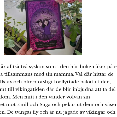
är alltså två syskon som i den här boken åker på 
irka tillsammans med sin mamma. Väl där hittar de
lstav och blir plötsligt förflyttade bakåt i tiden,
t till vikingatiden där de blir inbjudna att ta del
dom. Men mitt i den vänder völvan sin
 mot Emil och Saga och pekar ut dem och väser
en. De tvingas fly och är nu jagade av vikingar och