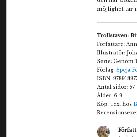
den här boken 
möjlighet tar n
Trollstaven: Bi
Författare: An
Illustratör: J
Serie: Genom T
Förlag:
Speja F
ISBN: 97891897
Antal sidor: 57
Ålder: 6-9
Köp: t.ex. hos
B
Recensionsexem
Författ