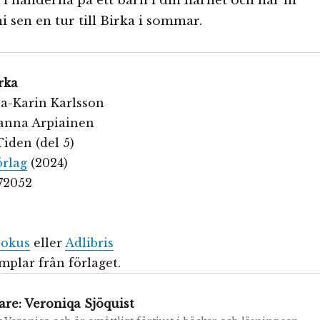
i händerna på ett barn i din närhet och har ni
i sen en tur till Birka i sommar.
rka
na-Karin Karlsson
ohanna Arpiainen
iden (del 5)
örlag
(2024)
72052
okus
eller
Adlibris
plar från förlaget.
are:
Veroniqa Sjöquist