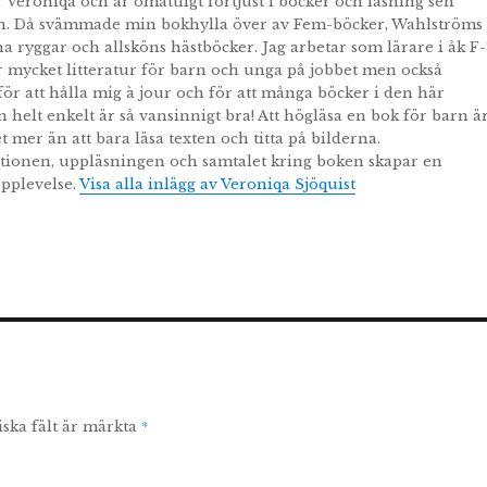
r Veroniqa och är omåttligt förtjust i böcker och läsning sen
n. Då svämmade min bokhylla över av Fem-böcker, Wahlströms
a ryggar och allsköns hästböcker. Jag arbetar som lärare i åk F-
r mycket litteratur för barn och unga på jobbet men också
r att hålla mig à jour och för att många böcker i den här
n helt enkelt är så vansinnigt bra! Att högläsa en bok för barn ä
t mer än att bara läsa texten och titta på bilderna.
tionen, uppläsningen och samtalet kring boken skapar en
pplevelse.
Visa alla inlägg av Veroniqa Sjöquist
*
iska fält är märkta