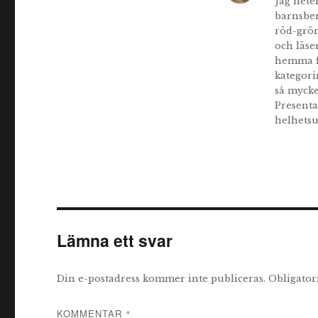
Jag hete
barnsbe
röd-grön
och läse
hemma fö
kategori
så mycke
Presenta
helhetsu
Lämna ett svar
Din e-postadress kommer inte publiceras.
Obligator
KOMMENTAR
*