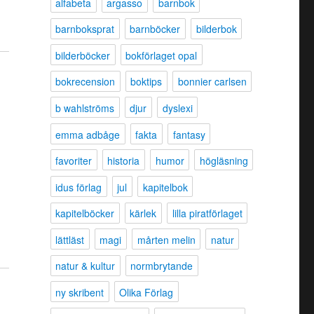
alfabeta
argasso
barnbok
barnboksprat
barnböcker
bilderbok
bilderböcker
bokförlaget opal
bokrecension
boktips
bonnier carlsen
b wahlströms
djur
dyslexi
emma adbåge
fakta
fantasy
favoriter
historia
humor
högläsning
idus förlag
jul
kapitelbok
kapitelböcker
kärlek
lilla piratförlaget
lättläst
magi
mårten melin
natur
natur & kultur
normbrytande
ny skribent
Olika Förlag