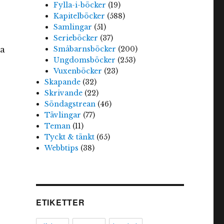
Fylla-i-böcker
(19)
Kapitelböcker
(588)
Samlingar
(51)
Serieböcker
(37)
ka
Småbarnsböcker
(200)
Ungdomsböcker
(253)
Vuxenböcker
(23)
Skapande
(32)
Skrivande
(22)
Söndagstrean
(46)
Tävlingar
(77)
Teman
(11)
Tyckt & tänkt
(65)
Webbtips
(38)
ETIKETTER