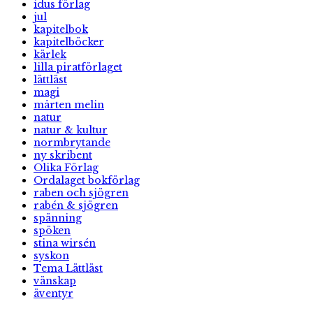
idus förlag
jul
kapitelbok
kapitelböcker
kärlek
lilla piratförlaget
lättläst
magi
mårten melin
natur
natur & kultur
normbrytande
ny skribent
Olika Förlag
Ordalaget bokförlag
raben och sjögren
rabén & sjögren
spänning
spöken
stina wirsén
syskon
Tema Lättläst
vänskap
äventyr