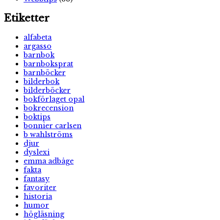
Etiketter
alfabeta
argasso
barnbok
barnboksprat
barnböcker
bilderbok
bilderböcker
bokförlaget opal
bokrecension
boktips
bonnier carlsen
b wahlströms
djur
dyslexi
emma adbåge
fakta
fantasy
favoriter
historia
humor
högläsning