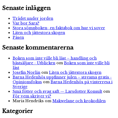
Sök
efter:
Senaste inläggen
Trädet under jorden
Var bor Sara?
Stora sömnboken- en faktabok om hur vi sover
Liten och jättestora skogen
Påsen
Senaste kommentarerna
Boken som inte ville bli läst – handling och
bästsäljare - Utblicken
om
Boken som inte ville bli
läst
Josefin Norlin
om
Liten och jättestora skogen
Barna Hedenhös uppfinner julen – streama gratis -
Opinionsfokus
om
Barna Hedenhös på vinterresa i
Sverige
Små fötter och svag saft — Larsdotter Konsult
om
För vem skriver vi?
Maria Hendriks
om
Makwelane och krokodilen
Kategorier