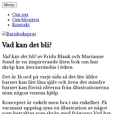
Hoppa
Meny
Barnboksprat
– en blogg om barnböcker
till
innehåll
Om oss
Om bloggen
Kontakt
Vad kan det bli?
Vad kan det bli?
av Frida Blank och Marianne
Sund är en inspirerande liten bok om hur
skräp kan återanvändas i leken.
Det är få ord på varje sida så det lite äldre
barnet kan lätt läsa själv och även det mindre
barnet kan förstå idéerna från illustrationerna
utan någon vuxens hjälp.
Konceptet är enkelt men bra i sin enkelhet. På
varannat uppslag syns en illustration av något
som betraktas som skräp med frågorna Vad har