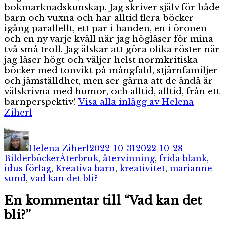
bokmarknadskunskap. Jag skriver själv för både
barn och vuxna och har alltid flera böcker
igång parallellt, ett par i handen, en i öronen
och en ny varje kväll när jag högläser för mina
två små troll. Jag älskar att göra olika röster när
jag läser högt och väljer helst normkritiska
böcker med tonvikt på mångfald, stjärnfamiljer
och jämställdhet, men ser gärna att de ändå är
välskrivna med humor, och alltid, alltid, från ett
barnperspektiv!
Visa alla inlägg av Helena
Ziherl
Författare
Publicerat
Kategorie
den
Helena Ziherl
2022-10-31
2022-10-28
Etiketter
Bilderböcker
Återbruk
,
återvinning
,
frida blank
,
idus förlag
,
Kreativa barn
,
kreativitet
,
marianne
sund
,
vad kan det bli?
En kommentar till “Vad kan det
bli?”