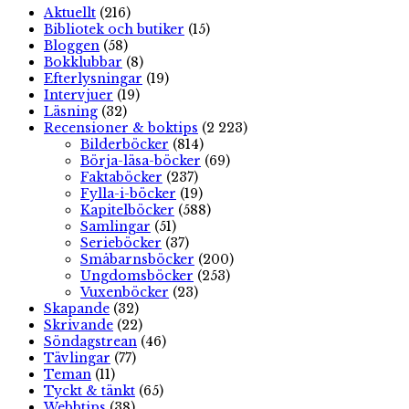
Aktuellt
(216)
Bibliotek och butiker
(15)
Bloggen
(58)
Bokklubbar
(8)
Efterlysningar
(19)
Intervjuer
(19)
Läsning
(32)
Recensioner & boktips
(2 223)
Bilderböcker
(814)
Börja-läsa-böcker
(69)
Faktaböcker
(237)
Fylla-i-böcker
(19)
Kapitelböcker
(588)
Samlingar
(51)
Serieböcker
(37)
Småbarnsböcker
(200)
Ungdomsböcker
(253)
Vuxenböcker
(23)
Skapande
(32)
Skrivande
(22)
Söndagstrean
(46)
Tävlingar
(77)
Teman
(11)
Tyckt & tänkt
(65)
Webbtips
(38)