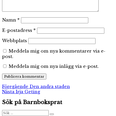
Namn
*
E-postadress
*
Webbplats
Meddela mig om nya kommentarer via e-
post.
Meddela mig om nya inlägg via e-post.
Inläggsnavigering
Föregående
Föregående
Den andra staden
Nästa
inlägg:
Nästa
Irja Geting
inlägg:
Sök på Barnboksprat
Sök