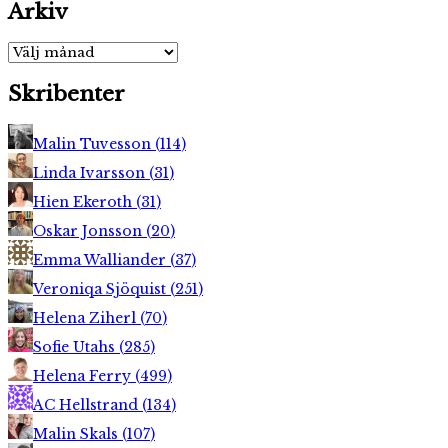
Arkiv
Arkiv
Skribenter
Malin Tuvesson
(
114
)
Linda Ivarsson
(
31
)
Hien Ekeroth
(
31
)
Oskar Jonsson
(
20
)
Emma Walliander
(
37
)
Veroniqa Sjöquist
(
251
)
Helena Ziherl
(
70
)
Sofie Utahs
(
285
)
Helena Ferry
(
499
)
AC Hellstrand
(
134
)
Malin Skals
(
107
)