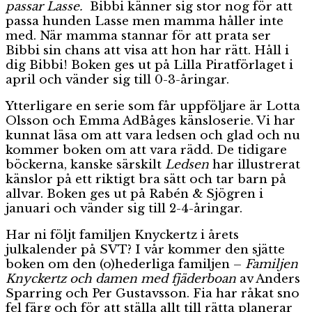
passar Lasse.
Bibbi känner sig stor nog för att
passa hunden Lasse men mamma håller inte
med. När mamma stannar för att prata ser
Bibbi sin chans att visa att hon har rätt. Håll i
dig Bibbi! Boken ges ut på Lilla Piratförlaget i
april och vänder sig till 0-3-åringar.
Ytterligare en serie som får uppföljare är Lotta
Olsson och Emma AdBåges känsloserie. Vi har
kunnat läsa om att vara ledsen och glad och nu
kommer boken om att vara rädd. De tidigare
böckerna, kanske särskilt
Ledsen
har illustrerat
känslor på ett riktigt bra sätt och tar barn på
allvar. Boken ges ut på Rabén & Sjögren i
januari och vänder sig till 2-4-åringar.
Har ni följt familjen Knyckertz i årets
julkalender på SVT? I vår kommer den sjätte
boken om den (o)hederliga familjen –
Familjen
Knyckertz och damen med fjäderboan
av Anders
Sparring och Per Gustavsson. Fia har råkat sno
fel färg och för att ställa allt till rätta planerar