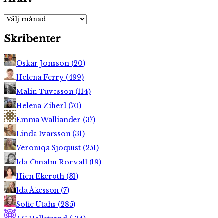
Arkiv
Skribenter
Oskar Jonsson
(
20
)
Helena Ferry
(
499
)
Malin Tuvesson
(
114
)
Helena Ziherl
(
70
)
Emma Walliander
(
37
)
Linda Ivarsson
(
31
)
Veroniqa Sjöquist
(
251
)
Ida Ömalm Ronvall
(
19
)
Hien Ekeroth
(
31
)
Ida Åkesson
(
7
)
Sofie Utahs
(
285
)