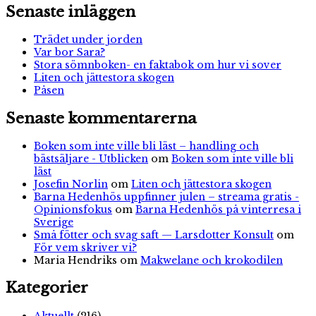
Senaste inläggen
Trädet under jorden
Var bor Sara?
Stora sömnboken- en faktabok om hur vi sover
Liten och jättestora skogen
Påsen
Senaste kommentarerna
Boken som inte ville bli läst – handling och
bästsäljare - Utblicken
om
Boken som inte ville bli
läst
Josefin Norlin
om
Liten och jättestora skogen
Barna Hedenhös uppfinner julen – streama gratis -
Opinionsfokus
om
Barna Hedenhös på vinterresa i
Sverige
Små fötter och svag saft — Larsdotter Konsult
om
För vem skriver vi?
Maria Hendriks
om
Makwelane och krokodilen
Kategorier
Aktuellt
(216)