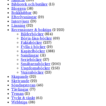
Bibliotek och butiker
(15)
Bloggen
(58)
Bokklubbar
(8)
Efterlysningar
(19)
Intervjuer
(19)
Läsning
(32)
Recensioner & boktips
(2 223)
Bilderböcker
(814)
Börja-läsa-böcker
(69)
Faktaböcker
(237)
Fylla-i-böcker
(19)
Kapitelböcker
(588)
Samlingar
(51)
Serieböcker
(37)
Småbarnsböcker
(200)
Ungdomsböcker
(253)
Vuxenböcker
(23)
Skapande
(32)
Skrivande
(22)
Söndagstrean
(46)
Tävlingar
(77)
Teman
(11)
Tyckt & tänkt
(65)
Webbtips
(38)