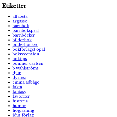
Etiketter
alfabeta
argasso
barnbok
barnboksprat
barnböcker
bilderbok
bilderböcker
bokförlaget opal
bokrecension
boktips
bonnier carlsen
b wahlströms
djur
dyslexi
emma adbåge
fakta
fantasy
favoriter
historia
humor
högläsning
idus förlag