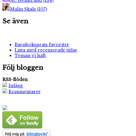
AC Hellstrand
(
134
)
Malin Skals
(
107
)
Se även
Barnboksprats favoriter
Lista med recenserade titlar
Teman vi haft
Följ bloggen
RSS-flöden
Inlägg
Kommentarer