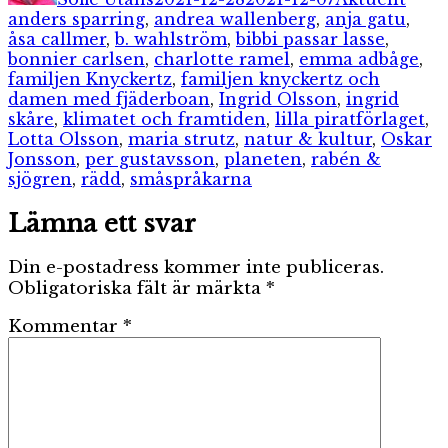
anders sparring
,
andrea wallenberg
,
anja gatu
,
åsa callmer
,
b. wahlström
,
bibbi passar lasse
,
bonnier carlsen
,
charlotte ramel
,
emma adbåge
,
familjen Knyckertz
,
familjen knyckertz och
damen med fjäderboan
,
Ingrid Olsson
,
ingrid
skåre
,
klimatet och framtiden
,
lilla piratförlaget
,
Lotta Olsson
,
maria strutz
,
natur & kultur
,
Oskar
Jonsson
,
per gustavsson
,
planeten
,
rabén &
sjögren
,
rädd
,
småspråkarna
Lämna ett svar
Din e-postadress kommer inte publiceras.
Obligatoriska fält är märkta
*
Kommentar
*