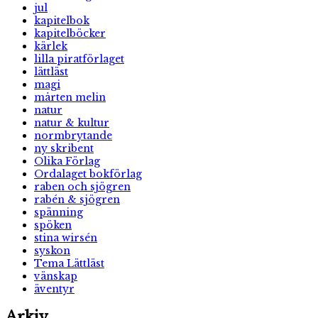
jul
kapitelbok
kapitelböcker
kärlek
lilla piratförlaget
lättläst
magi
mårten melin
natur
natur & kultur
normbrytande
ny skribent
Olika Förlag
Ordalaget bokförlag
raben och sjögren
rabén & sjögren
spänning
spöken
stina wirsén
syskon
Tema Lättläst
vänskap
äventyr
Arkiv