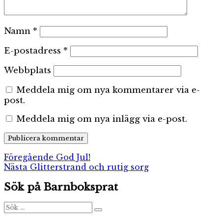
Namn
*
E-postadress
*
Webbplats
Meddela mig om nya kommentarer via e-
post.
Meddela mig om nya inlägg via e-post.
Inläggsnavigering
Föregående
Föregående
God Jul!
Nästa
inlägg:
Nästa
Glitterstrand och rutig sorg
inlägg:
Sök på Barnboksprat
Sök
Sök
efter: