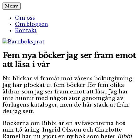
Hoppa
Meny
Barnboksprat
– en blogg om barnböcker
till
innehåll
Om oss
Om bloggen
Kontakt
Fem nya böcker jag ser fram emot
att läsa i vår
Nu blickar vi framåt mot vårens bokutgivning.
Jag har plockat ut fem böcker för fem olika
åldrar som jag ser fram emot att läsa. Jag har
inte hunnit med någon stor genomgång av
förlagens kataloger, men de här stack ut från
det jag sett.
Böckerna om Bibbi är en av favoriterna hos
min 1,5-åring. Ingrid Olsson och Charlotte
Ramel har nu gjort en ny bok som heter
Bibbi