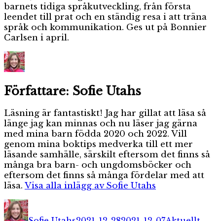
barnets tidiga språkutveckling, från första
leendet till prat och en ständig resa i att träna
språk och kommunikation. Ges ut på Bonnier
Carlsen i april.
Författare:
Sofie Utahs
Läsning är fantastiskt! Jag har gillat att läsa så
länge jag kan minnas och nu läser jag gärna
med mina barn födda 2020 och 2022. Vill
genom mina boktips medverka till ett mer
läsande samhälle, särskilt eftersom det finns så
många bra barn- och ungdomsböcker och
eftersom det finns så många fördelar med att
läsa.
Visa alla inlägg av Sofie Utahs
Författare
Publicerat
Kategorier
Etike
den
Sofie Utahs
2021-12-28
2021-12-07
Aktuellt