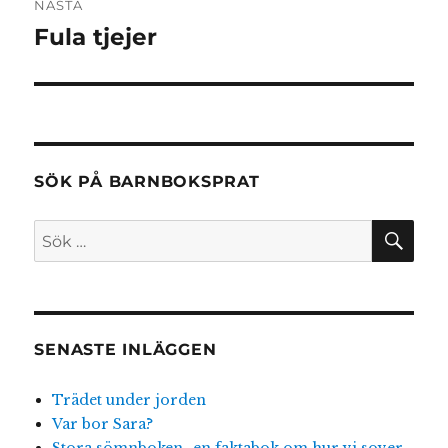
NÄSTA
Fula tjejer
Nästa
inlägg:
SÖK PÅ BARNBOKSPRAT
SÖ
Sök
efter:
SENASTE INLÄGGEN
Trädet under jorden
Var bor Sara?