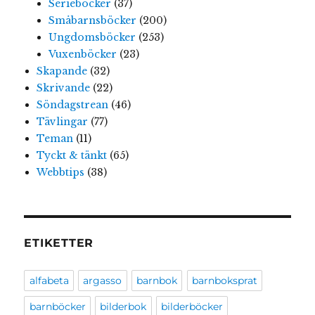
Serieböcker
(37)
Småbarnsböcker
(200)
Ungdomsböcker
(253)
Vuxenböcker
(23)
Skapande
(32)
Skrivande
(22)
Söndagstrean
(46)
Tävlingar
(77)
Teman
(11)
Tyckt & tänkt
(65)
Webbtips
(38)
ETIKETTER
alfabeta
argasso
barnbok
barnboksprat
barnböcker
bilderbok
bilderböcker