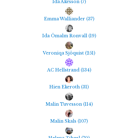
Ida Åkesson
(
7
)
Emma Walliander
(
37
)
Ida Ömalm Ronvall
(
19
)
Veroniqa Sjöquist
(
251
)
AC Hellstrand
(
134
)
Hien Ekeroth
(
31
)
Malin Tuvesson
(
114
)
Malin Skals
(
107
)