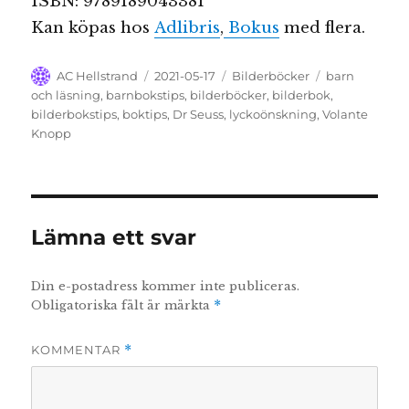
ISBN: 9789189043381
Kan köpas hos
Adlibris
,
Bokus
med flera.
Författare
Publicerat
Kategorier
Etiketter
AC Hellstrand
2021-05-17
Bilderböcker
barn
den
och läsning
,
barnbokstips
,
bilderböcker
,
bilderbok
,
bilderbokstips
,
boktips
,
Dr Seuss
,
lyckoönskning
,
Volante
Knopp
Lämna ett svar
Din e-postadress kommer inte publiceras.
Obligatoriska fält är märkta
*
KOMMENTAR
*