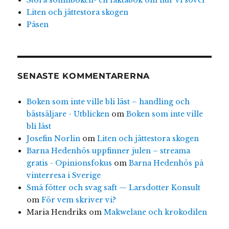
Stora sömnboken- en faktabok om hur vi sover
Liten och jättestora skogen
Påsen
SENASTE KOMMENTARERNA
Boken som inte ville bli läst – handling och
bästsäljare - Utblicken
om
Boken som inte ville
bli läst
Josefin Norlin
om
Liten och jättestora skogen
Barna Hedenhös uppfinner julen – streama
gratis - Opinionsfokus
om
Barna Hedenhös på
vinterresa i Sverige
Små fötter och svag saft — Larsdotter Konsult
om
För vem skriver vi?
Maria Hendriks
om
Makwelane och krokodilen