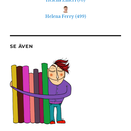
Helena Ziherl
(
70
)
Helena Ferry
(
499
)
SE ÄVEN