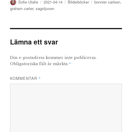
Författare
Publicerat
Kategorier
Etiketter
Sofie Utahs
2021-04-14
Bilderböcker
bonnier carlsen
,
den
graham carter
,
sagotjuven
Lämna ett svar
Din e-postadress kommer inte publiceras.
*
Obligatoriska fält är märkta
KOMMENTAR
*