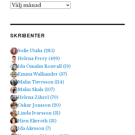
Arkiv
SKRIBENTER
Sofie Utahs
(
285
)
Helena Ferry
(
499
)
Ida Ömalm Ronvall
(
19
)
Emma Walliander
(
37
)
Malin Tuvesson
(
114
)
Malin Skals
(
107
)
Helena Ziherl
(
70
)
Oskar Jonsson
(
20
)
Linda Ivarsson
(
31
)
Hien Ekeroth
(
31
)
Ida Åkesson
(
7
)