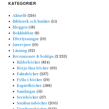
KATEGORIER
Aktuellt
(216)
Bibliotek och butiker
(15)
Bloggen
(58)
Bokklubbar
(8)
Efterlysningar
(19)
Intervjuer
(19)
Läsning
(32)
Recensioner & boktips
(2 223)
Bilderböcker
(814)
Börja-läsa-böcker
(69)
Faktaböcker
(237)
Fylla-i-böcker
(19)
Kapitelböcker
(588)
Samlingar
(51)
Serieböcker
(37)
Småbarnsböcker
(200)
Ungdomsböcker
(253)