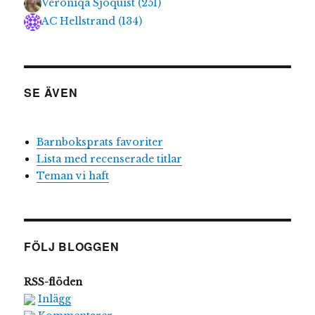
Veroniqa Sjöquist
(
251
)
AC Hellstrand
(
134
)
SE ÄVEN
Barnboksprats favoriter
Lista med recenserade titlar
Teman vi haft
FÖLJ BLOGGEN
RSS-flöden
Inlägg