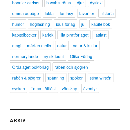
bonnier carlsen
b wahlströms
djur
dyslexi
emma adbåge
fakta
fantasy
favoriter
historia
humor
högläsning
idus förlag
jul
kapitelbok
kapitelböcker
kärlek
lilla piratförlaget
lättläst
magi
mårten melin
natur
natur & kultur
normbrytande
ny skribent
Olika Förlag
Ordalaget bokförlag
raben och sjögren
rabén & sjögren
spänning
spöken
stina wirsén
syskon
Tema Lättläst
vänskap
äventyr
ARKIV