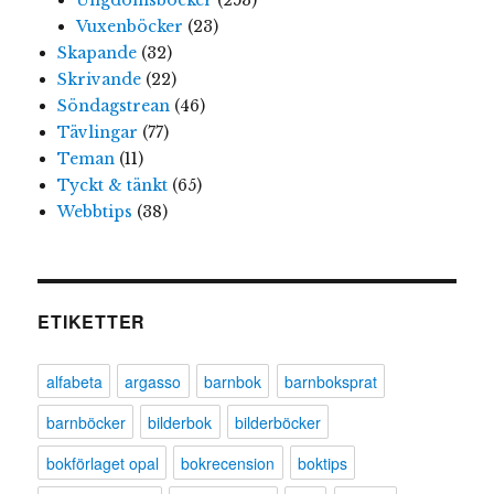
Vuxenböcker
(23)
Skapande
(32)
Skrivande
(22)
Söndagstrean
(46)
Tävlingar
(77)
Teman
(11)
Tyckt & tänkt
(65)
Webbtips
(38)
ETIKETTER
alfabeta
argasso
barnbok
barnboksprat
barnböcker
bilderbok
bilderböcker
bokförlaget opal
bokrecension
boktips