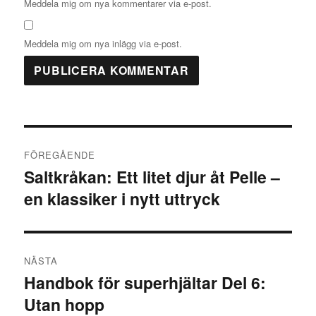
Meddela mig om nya kommentarer via e-post.
Meddela mig om nya inlägg via e-post.
Inläggsnavigering
FÖREGÅENDE
Saltkråkan: Ett litet djur åt Pelle –
Föregående
en klassiker i nytt uttryck
inlägg:
NÄSTA
Handbok för superhjältar Del 6:
Nästa
Utan hopp
inlägg: