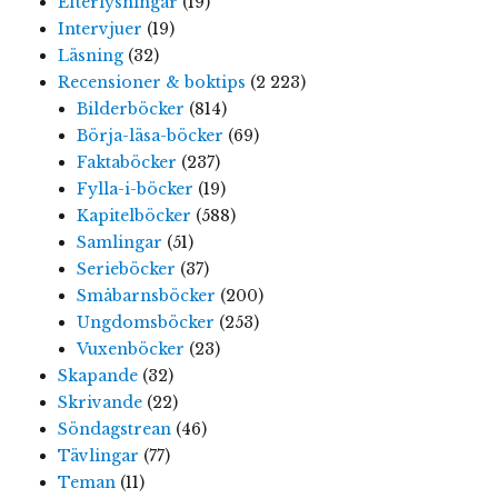
Efterlysningar
(19)
Intervjuer
(19)
Läsning
(32)
Recensioner & boktips
(2 223)
Bilderböcker
(814)
Börja-läsa-böcker
(69)
Faktaböcker
(237)
Fylla-i-böcker
(19)
Kapitelböcker
(588)
Samlingar
(51)
Serieböcker
(37)
Småbarnsböcker
(200)
Ungdomsböcker
(253)
Vuxenböcker
(23)
Skapande
(32)
Skrivande
(22)
Söndagstrean
(46)
Tävlingar
(77)
Teman
(11)