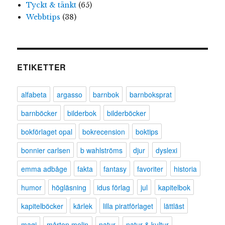
Tyckt & tänkt
(65)
Webbtips
(38)
ETIKETTER
alfabeta
argasso
barnbok
barnboksprat
barnböcker
bilderbok
bilderböcker
bokförlaget opal
bokrecension
boktips
bonnier carlsen
b wahlströms
djur
dyslexi
emma adbåge
fakta
fantasy
favoriter
historia
humor
högläsning
idus förlag
jul
kapitelbok
kapitelböcker
kärlek
lilla piratförlaget
lättläst
magi
mårten melin
natur
natur & kultur