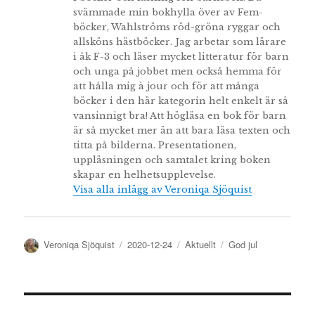
svämmade min bokhylla över av Fem-
böcker, Wahlströms röd-gröna ryggar och
allsköns hästböcker. Jag arbetar som lärare
i åk F-3 och läser mycket litteratur för barn
och unga på jobbet men också hemma för
att hålla mig à jour och för att många
böcker i den här kategorin helt enkelt är så
vansinnigt bra! Att högläsa en bok för barn
är så mycket mer än att bara läsa texten och
titta på bilderna. Presentationen,
uppläsningen och samtalet kring boken
skapar en helhetsupplevelse.
Visa alla inlägg av Veroniqa Sjöquist
Författare
Publicerat
Kategorier
Etiketter
Veroniqa Sjöquist
2020-12-24
Aktuellt
God jul
den