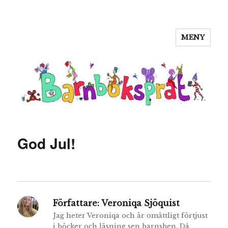
MENY
Barnboksprat
God Jul!
Författare:
Veroniqa Sjöquist
Jag heter Veroniqa och är omåttligt förtjust
i böcker och läsning sen barnsben. Då