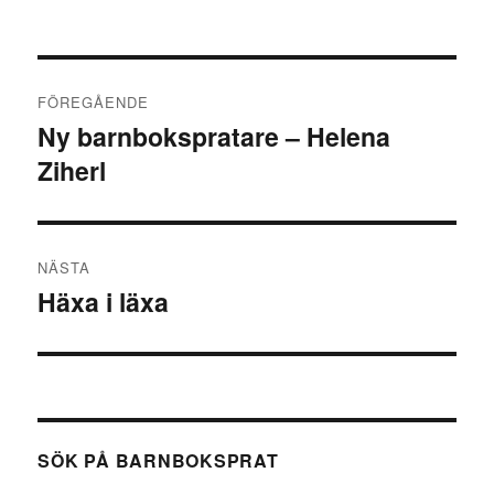
Inläggsnavigering
FÖREGÅENDE
Ny barnbokspratare – Helena
Föregående
Ziherl
inlägg:
NÄSTA
Häxa i läxa
Nästa
inlägg:
SÖK PÅ BARNBOKSPRAT