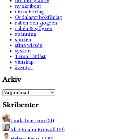
normbrytande
ny skribent
Olika Förlag
Ordalaget bokförlag
raben och sjögren
rabén & sjögren
spänning
spöken
stina wirsén
syskon
Tema Lättläst
vänskap
äventyr
Arkiv
Arkiv
Skribenter
Linda Ivarsson
(
31
)
Ida Ömalm Ronvall
(
19
)
Helena Ferry
(
499
)