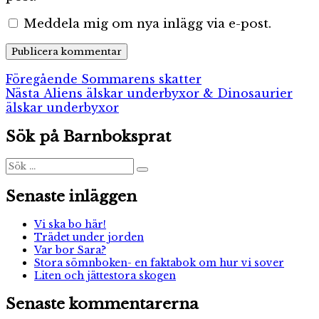
Meddela mig om nya inlägg via e-post.
Inläggsnavigering
Föregående
Föregående
Sommarens skatter
Nästa
inlägg:
Nästa
Aliens älskar underbyxor & Dinosaurier
inlägg:
älskar underbyxor
Sök på Barnboksprat
Sök
Sök
efter:
Senaste inläggen
Vi ska bo här!
Trädet under jorden
Var bor Sara?
Stora sömnboken- en faktabok om hur vi sover
Liten och jättestora skogen
Senaste kommentarerna