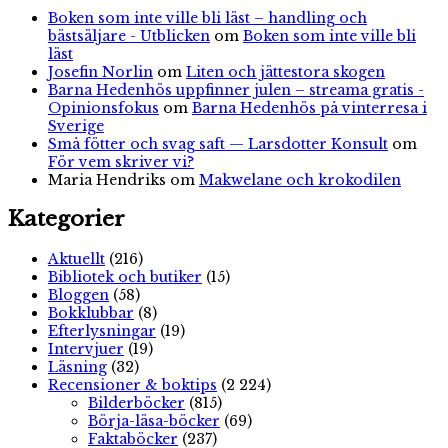
Boken som inte ville bli läst – handling och
bästsäljare - Utblicken
om
Boken som inte ville bli
läst
Josefin Norlin
om
Liten och jättestora skogen
Barna Hedenhös uppfinner julen – streama gratis -
Opinionsfokus
om
Barna Hedenhös på vinterresa i
Sverige
Små fötter och svag saft — Larsdotter Konsult
om
För vem skriver vi?
Maria Hendriks
om
Makwelane och krokodilen
Kategorier
Aktuellt
(216)
Bibliotek och butiker
(15)
Bloggen
(58)
Bokklubbar
(8)
Efterlysningar
(19)
Intervjuer
(19)
Läsning
(32)
Recensioner & boktips
(2 224)
Bilderböcker
(815)
Börja-läsa-böcker
(69)
Faktaböcker
(237)