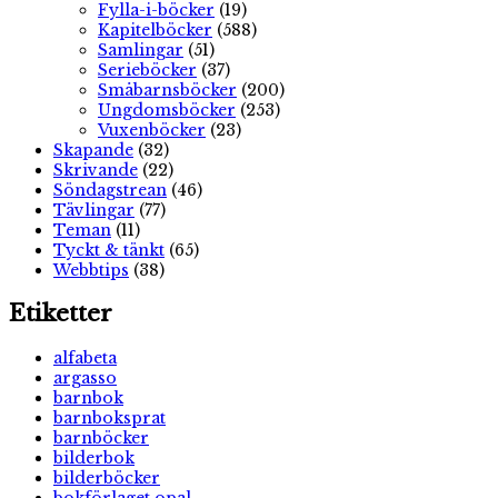
Fylla-i-böcker
(19)
Kapitelböcker
(588)
Samlingar
(51)
Serieböcker
(37)
Småbarnsböcker
(200)
Ungdomsböcker
(253)
Vuxenböcker
(23)
Skapande
(32)
Skrivande
(22)
Söndagstrean
(46)
Tävlingar
(77)
Teman
(11)
Tyckt & tänkt
(65)
Webbtips
(38)
Etiketter
alfabeta
argasso
barnbok
barnboksprat
barnböcker
bilderbok
bilderböcker
bokförlaget opal