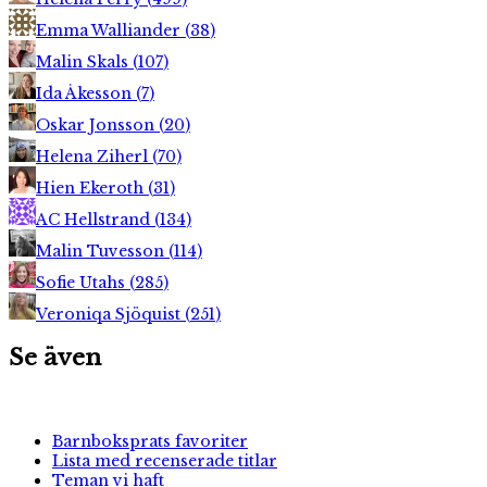
Emma Walliander
(
38
)
Malin Skals
(
107
)
Ida Åkesson
(
7
)
Oskar Jonsson
(
20
)
Helena Ziherl
(
70
)
Hien Ekeroth
(
31
)
AC Hellstrand
(
134
)
Malin Tuvesson
(
114
)
Sofie Utahs
(
285
)
Veroniqa Sjöquist
(
251
)
Se även
Barnboksprats favoriter
Lista med recenserade titlar
Teman vi haft