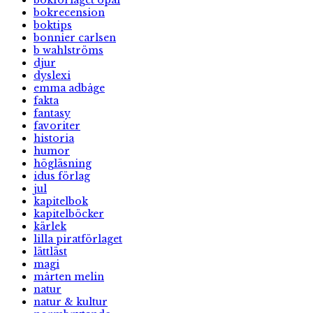
bokrecension
boktips
bonnier carlsen
b wahlströms
djur
dyslexi
emma adbåge
fakta
fantasy
favoriter
historia
humor
högläsning
idus förlag
jul
kapitelbok
kapitelböcker
kärlek
lilla piratförlaget
lättläst
magi
mårten melin
natur
natur & kultur