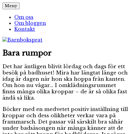
Hoppa
Meny
Barnboksprat
– en blogg om barnböcker
till
innehåll
Om oss
Om bloggen
Kontakt
Bara rumpor
Det har äntligen blivit lördag och dags för ett
besök på badhuset! Mira har längtat länge och
idag är dagen när hon ska hoppa från kanten.
Om hon nu vågar… I omklädningsrummet
finns många olika kroppar – de är så olika fast
ändå så lika.
Böcker med en medvetet positiv inställning till
kroppar och dess olikheter verkar vara på
frammarsch. Det passar väl särskilt bra såhär
under badsäsongen när många känner att de