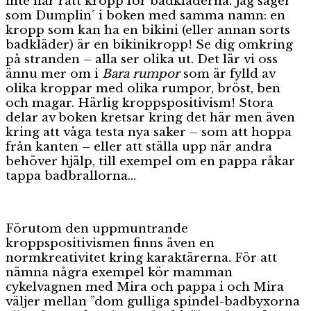
inte har rätt kropp för badkläderna. Jag säger
som Dumplin´ i boken med samma namn: en
kropp som kan ha en bikini (eller annan sorts
badkläder) är en bikinikropp! Se dig omkring
på stranden – alla ser olika ut. Det lär vi oss
ännu mer om i
Bara rumpor
som är fylld av
olika kroppar med olika rumpor, bröst, ben
och magar. Härlig kroppspositivism! Stora
delar av boken kretsar kring det här men även
kring att våga testa nya saker – som att hoppa
från kanten – eller att ställa upp när andra
behöver hjälp, till exempel om en pappa råkar
tappa badbrallorna…
Förutom den uppmuntrande
kroppspositivismen finns även en
normkreativitet kring karaktärerna. För att
nämna några exempel kör mamman
cykelvagnen med Mira och pappa i och Mira
väljer mellan ”dom gulliga spindel-badbyxorna