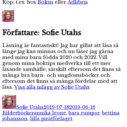
Köp: t.ex. hos
Bokus
eller
Adlibris
Författare:
Sofie Utahs
Läsning är fantastiskt! Jag har gillat att läsa så
länge jag kan minnas och nu läser jag gärna
med mina barn födda 2020 och 2022. Vill
genom mina boktips medverka till ett mer
läsande samhälle, särskilt eftersom det finns så
många bra barn- och ungdomsböcker och
eftersom det finns så många fördelar med att
läsa.
Visa alla inlägg av Sofie Utahs
Författare
Publicerat
Kategorier
den
Sofie Utahs
2019-07-18
2019-06-16
Etiketter
Bilderböcker
annika leone
,
bara rumpor
,
bettina
johansson
,
lilla piratförlaget